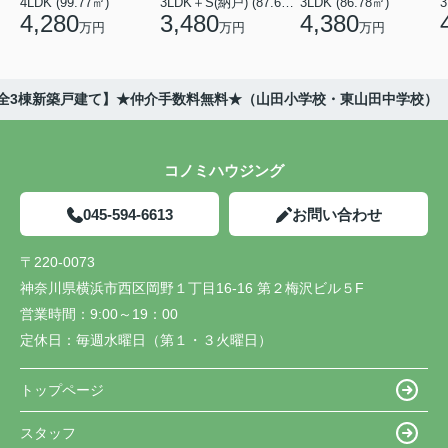
4LDK (99.77㎡)
3LDK＋S(納戸) (87.61㎡)
3LDK (86.78㎡)
4,280
3,480
4,380
万円
万円
万円
-1全3棟新築戸建て】★仲介手数料無料★（山田小学校・東山田中学校）
コノミハウジング
045-594-6613
お問い合わせ
〒220-0073
神奈川県横浜市西区岡野１丁目16-16 第２梅沢ビル５F
営業時間：
9:00～19：00
定休日：
毎週水曜日（第１・３火曜日）
トップページ
スタッフ