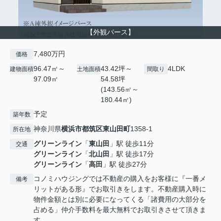
【外観パース】
7,480万円
価格
96.47㎡～
43.42坪～
4LDK
建物面積
土地面積
間取り
97.09㎡
54.58坪
(143.56㎡～
180.44㎡)
予定
築年数
神奈川県
横浜市都筑区
東山田町
1358-1
所在地
グリーンライン
「
東山田
」駅 徒歩11分
交通
グリーンライン
「
北山田
」駅 徒歩17分
グリーンライン
「
高田
」駅 徒歩27分
コノミハウジングでは不動産の購入をお客様に『一番メ
備考
リットがある形』でお取引きをします。不動産購入時に
物件金額とは別に必要になってくる「諸費用の大部分を
占める」仲介手数料を最大無料でお取引きさせて頂きま
す。