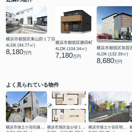
横浜市都筑区東山田１丁目
横浜市都筑区勝田町
4LDK (94.77㎡)
横浜市都筑区加賀
4LDK (104.34㎡)
8,180
万円
7,180
4LDK (132.39㎡)
万円
8,680
万円
よく見られている物件
横浜市保土ケ谷区鎌谷町
横浜市旭区金が谷１丁目
横浜市保土ケ谷区明神台