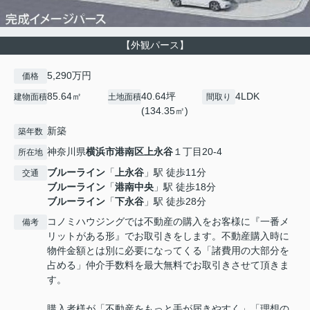
【外観パース】
5,290万円
価格
85.64㎡
40.64坪
4LDK
建物面積
土地面積
間取り
(134.35㎡)
新築
築年数
神奈川県
横浜市港南区
上永谷
１丁目20-4
所在地
ブルーライン
「
上永谷
」駅 徒歩11分
交通
ブルーライン
「
港南中央
」駅 徒歩18分
ブルーライン
「
下永谷
」駅 徒歩28分
コノミハウジングでは不動産の購入をお客様に『一番メ
備考
リットがある形』でお取引きをします。不動産購入時に
物件金額とは別に必要になってくる「諸費用の大部分を
占める」仲介手数料を最大無料でお取引きさせて頂きま
す。
購入者様が「不動産をもっと手が届きやすく」「理想の