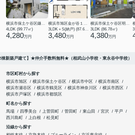
横浜市保土ケ谷区鎌谷町
横浜市旭区金が谷１丁目
横浜市保土ケ谷区明神台
4LDK (99.77㎡)
3LDK＋S(納戸) (87.61㎡)
3LDK (86.78㎡)
4,280
3,480
4,380
万円
万円
万円
4全2棟新築戸建て】★仲介手数料無料★（相武山小学校・東永谷中学校）
市区町村から探す
横浜市旭区
横浜市保土ケ谷区
横浜市中区
横浜市南区
横浜市瀬谷区
横浜市鶴見区
横浜市神奈川区
横浜市西区
横浜市戸塚区
横浜市都筑区
町名から探す
馬場
四季美台
上菅田町
菅田町
東山田
宮沢
平戸
西川島町
上白根
松見町
沿線から探す
相鉄本線
京急本線
ブルーライン
京浜東北線