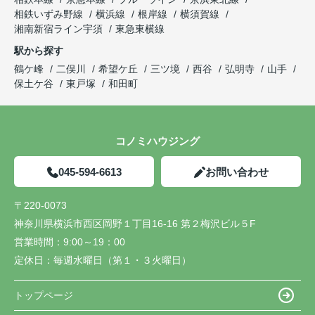
相鉄いずみ野線
横浜線
根岸線
横須賀線
湘南新宿ライン宇須
東急東横線
駅から探す
鶴ケ峰
二俣川
希望ケ丘
三ツ境
西谷
弘明寺
山手
保土ケ谷
東戸塚
和田町
コノミハウジング
045-594-6613
お問い合わせ
〒220-0073
神奈川県横浜市西区岡野１丁目16-16 第２梅沢ビル５F
営業時間：
9:00～19：00
定休日：
毎週水曜日（第１・３火曜日）
トップページ