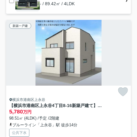
- / 89.42㎡ / 4LDK
新築一戸建
横浜市港南区上永谷
【横浜市港南区上永谷4丁目8-16新築戸建て】★仲介手数料無料★（永野小学校・上永谷中学校）
5,780
万円
98.51㎡ (4LDK) /予定 /2階建
ブルーライン「上永谷」駅 徒歩14分
公共下水