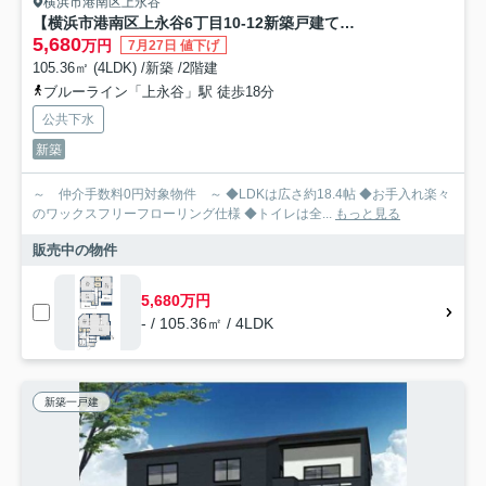
横浜市港南区上永谷
【横浜市港南区上永谷6丁目10-12新築戸建て】★仲介手数料無料★
5,680
万円
7月27日 値下げ
105.36㎡ (4LDK) /新築 /2階建
ブルーライン「上永谷」駅 徒歩18分
公共下水
新築
～ 仲介手数料0円対象物件 ～ ◆LDKは広さ約18.4帖 ◆お手入れ楽々
のワックスフリーフローリング仕様 ◆トイレは全...
もっと見る
販売中の物件
5,680万円
- / 105.36㎡ / 4LDK
新築一戸建