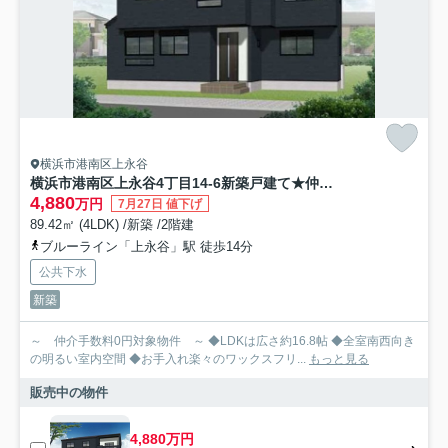
横浜市港南区上永谷
横浜市港南区上永谷4丁目14-6新築戸建て★仲介手数料無料★
4,880
万円
7月27日 値下げ
89.42㎡ (4LDK) /新築 /2階建
ブルーライン「上永谷」駅 徒歩14分
公共下水
新築
～ 仲介手数料0円対象物件 ～ ◆LDKは広さ約16.8帖 ◆全室南西向き
の明るい室内空間 ◆お手入れ楽々のワックスフリ...
もっと見る
販売中の物件
4,880万円