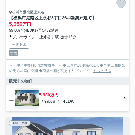
横浜市港南区上永谷
【横浜市港南区上永谷3丁目26-4新築戸建て】★仲介手数料無料★（永野小学校・東永谷中学校）
5,980
万円
99.08㎡ (4LDK) /予定 /2階建
ブルーライン「上永谷」駅 徒歩12分
公共下水
新築
～ 仲介手数料0円対象物件 ～ ◆広さ約18.4帖のLDK ◆全室二面採光
の明るい室内空間 ◆家族の顔が見えるリビングイ...
もっと見る
販売中の物件
5,980万円
- / 99.08㎡ / 4LDK
新築一戸建