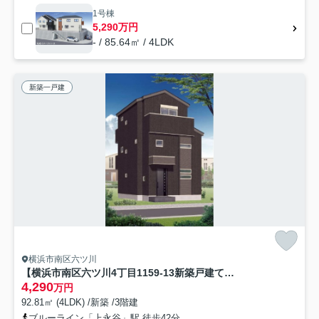
1号棟
5,290万円
- / 85.64㎡ / 4LDK
新築一戸建
横浜市南区六ツ川
【横浜市南区六ツ川4丁目1159-13新築戸建て】★仲介手数料無料★（六ツ川西小学校・六ツ川中学校）
4,290
万円
92.81㎡ (4LDK) /新築 /3階建
ブルーライン「上永谷」駅 徒歩42分