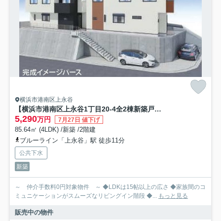
横浜市港南区上永谷
【横浜市港南区上永谷1丁目20-4全2棟新築戸建て】★仲介手数料無料★（相武山小学校・東永谷中学校）
5,290
万円
7月27日 値下げ
85.64㎡ (4LDK) /新築 /2階建
ブルーライン「上永谷」駅 徒歩11分
公共下水
新築
～ 仲介手数料0円対象物件 ～ ◆LDKは15帖以上の広さ ◆家族間のコ
ミュニケーションがスムーズなリビングイン階段 ◆...
もっと見る
販売中の物件