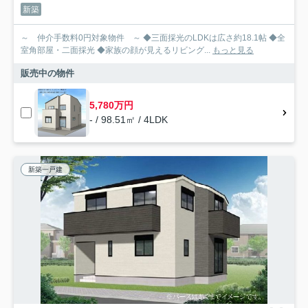
新築
～ 仲介手数料0円対象物件 ～ ◆三面採光のLDKは広さ約18.1帖 ◆全
室角部屋・二面採光 ◆家族の顔が見えるリビング...
もっと見る
販売中の物件
5,780万円
- / 98.51㎡ / 4LDK
新築一戸建