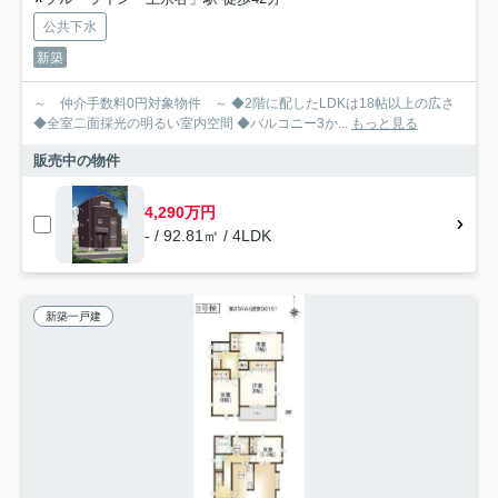
公共下水
新築
～ 仲介手数料0円対象物件 ～ ◆2階に配したLDKは18帖以上の広さ
◆全室二面採光の明るい室内空間 ◆バルコニー3か...
もっと見る
販売中の物件
4,290万円
- / 92.81㎡ / 4LDK
新築一戸建