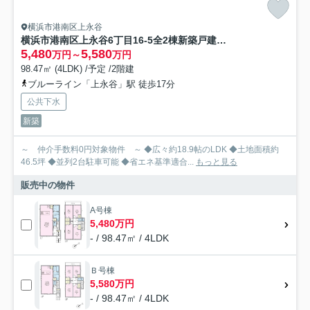
横浜市港南区上永谷
横浜市港南区上永谷6丁目16-5全2棟新築戸建て★仲介手数料無料★（永野小学校・上永谷中学校）
5,480
5,580
万円～
万円
98.47㎡ (4LDK) /予定 /2階建
ブルーライン「上永谷」駅 徒歩17分
公共下水
新築
～ 仲介手数料0円対象物件 ～ ◆広々約18.9帖のLDK ◆土地面積約
46.5坪 ◆並列2台駐車可能 ◆省エネ基準適合...
もっと見る
販売中の物件
A号棟
5,480万円
- / 98.47㎡ / 4LDK
Ｂ号棟
5,580万円
- / 98.47㎡ / 4LDK