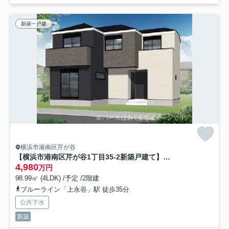
新築一戸建
横浜市港南区芹が谷
【横浜市港南区芹が谷1丁目35-2新築戸建て】★仲介手数料無料★（芹が谷小学校・芹が谷中学校）
4,980
万円
98.99㎡ (4LDK) /予定 /2階建
ブルーライン「上永谷」駅 徒歩35分
公共下水
新築