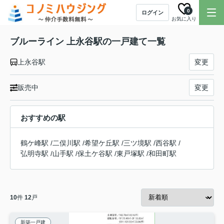
0
ログイン
お気に入り
ブルーライン 上永谷駅の一戸建て一覧
上永谷駅
変更
販売中
変更
おすすめの駅
鶴ケ峰駅
/
二俣川駅
/
希望ケ丘駅
/
三ツ境駅
/
西谷駅
/
弘明寺駅
/
山手駅
/
保土ケ谷駅
/
東戸塚駅
/
和田町駅
10
件
12
戸
新築一戸建