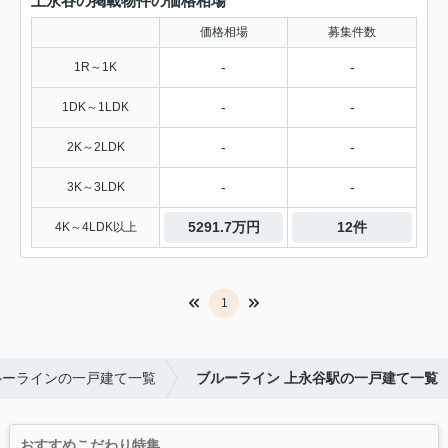
上永谷の掲載物件の価格相場
価格相場
募集件数
-
-
1R～1K
-
-
1DK～1LDK
-
-
2K～2LDK
-
-
3K～3LDK
5291.7万円
12件
4K～4LDK以上
1
ルーラインの一戸建て一覧
ブルーライン 上永谷駅の一戸建て一覧
おすすめこだわり特集