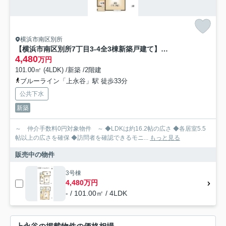
横浜市南区別所
【横浜市南区別所7丁目3-4全3棟新築戸建て】★仲介手数料無料★（別所小学校・南が丘中学校）
4,480
万円
101.00㎡ (4LDK) /新築 /2階建
ブルーライン「上永谷」駅 徒歩33分
公共下水
新築
～ 仲介手数料0円対象物件 ～ ◆LDKは約16.2帖の広さ ◆各居室5.5
帖以上の広さを確保 ◆訪問者を確認できるモニ...
もっと見る
販売中の物件
3号棟
4,480万円
- / 101.00㎡ / 4LDK