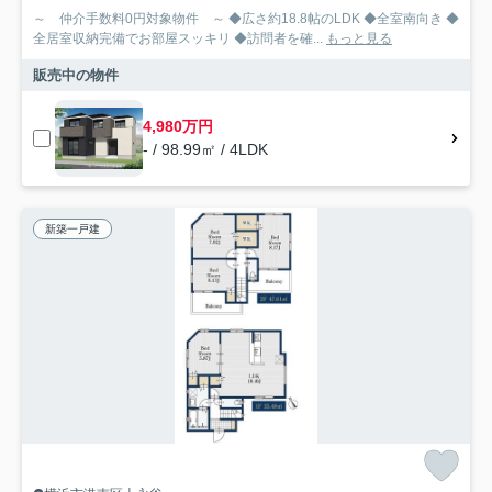
～ 仲介手数料0円対象物件 ～ ◆広さ約18.8帖のLDK ◆全室南向き ◆
全居室収納完備でお部屋スッキリ ◆訪問者を確...
もっと見る
販売中の物件
4,980万円
- / 98.99㎡ / 4LDK
新築一戸建