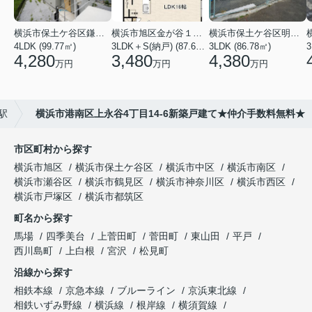
横浜市保土ケ谷区鎌谷町
横浜市旭区金が谷１丁目
横浜市保土ケ谷区明神台
4LDK (99.77㎡)
3LDK＋S(納戸) (87.61㎡)
3LDK (86.78㎡)
4,280
3,480
4,380
万円
万円
万円
駅
横浜市港南区上永谷4丁目14-6新築戸建て★仲介手数料無料★
市区町村から探す
横浜市旭区
横浜市保土ケ谷区
横浜市中区
横浜市南区
横浜市瀬谷区
横浜市鶴見区
横浜市神奈川区
横浜市西区
横浜市戸塚区
横浜市都筑区
町名から探す
馬場
四季美台
上菅田町
菅田町
東山田
平戸
西川島町
上白根
宮沢
松見町
沿線から探す
相鉄本線
京急本線
ブルーライン
京浜東北線
相鉄いずみ野線
横浜線
根岸線
横須賀線