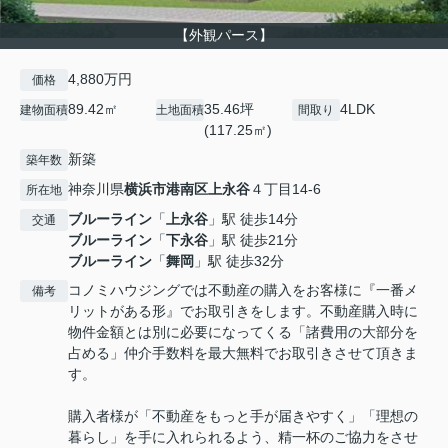
【外観パース】
4,880万円
価格
89.42㎡
35.46坪
4LDK
建物面積
土地面積
間取り
(117.25㎡)
新築
築年数
神奈川県
横浜市港南区
上永谷
４丁目14-6
所在地
ブルーライン
「
上永谷
」駅 徒歩14分
交通
ブルーライン
「
下永谷
」駅 徒歩21分
ブルーライン
「
舞岡
」駅 徒歩32分
コノミハウジングでは不動産の購入をお客様に『一番メ
備考
リットがある形』でお取引きをします。不動産購入時に
物件金額とは別に必要になってくる「諸費用の大部分を
占める」仲介手数料を最大無料でお取引きさせて頂きま
す。
購入者様が「不動産をもっと手が届きやすく」「理想の
暮らし」を手に入れられるよう、精一杯のご協力をさせ