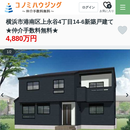
0
ログイン
お気に入り
横浜市港南区上永谷4丁目14-6新築戸建て
★仲介手数料無料★
4,880万円
1
/
2