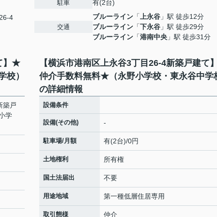
有(2台)
駐車
ブルーライン
「
上永谷
」駅 徒歩12分
6-4
ブルーライン
「
下永谷
」駅 徒歩29分
交通
ブルーライン
「
港南中央
」駅 徒歩31分
て】★
【横浜市港南区上永谷3丁目26-4新築戸建て
学校）
仲介手数料無料★（永野小学校・東永谷中学
の詳細情報
新築戸
設備条件
小学
設備(その他)
-
駐車場/月額
有(2台)/0円
土地権利
所有権
国土法届出
不要
用途地域
第一種低層住居専用
取引態様
仲介