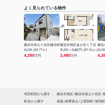
よく見られている物件
横浜市保土ケ谷区鎌谷町
横浜市旭区金が谷１丁目
横浜
4LDK (99.77㎡)
3LDK＋S(納戸) (87.61㎡)
3LDK
4,280
3,480
4,3
万円
万円
市区町村から探す
横浜市旭区
横浜市保土ケ谷区
町名から探す
馬場
四季美台
上菅田町
菅田