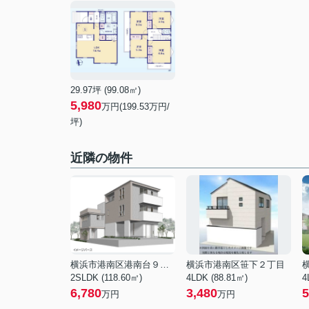
29.97坪 (99.08㎡)
5,980
万円(199.53万円/
坪)
近隣の物件
横浜市港南区港南台９丁目
横浜市港南区笹下２丁目
2SLDK (118.60㎡)
4LDK (88.81㎡)
4
6,780
3,480
5
万円
万円