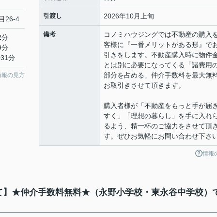
引渡し
2026年10月上旬
26-4
備考
コノミハウジングでは不動産の購入
2分
客様に『一番メリットがある形』で
9分
引きをします。不動産購入時に物件
31分
とは別に必要になってくる「諸費用
部分を占める」仲介手数料を最大無
情報の見方
お取引きさせて頂きます。
購入者様が「不動産をもっと手が届
すく」「理想の暮らし」を手に入れ
るよう、精一杯のご協力をさせて頂
す。ぜひお気軽にお問い合わせ下さ
情報
建て】★仲介手数料無料★（永野小学校・東永谷中学校）