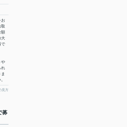
をお
お取
金額
の大
料で
きや
られ
きま
い。
の見方
で募