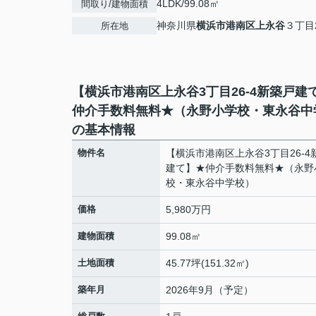
4LDK/99.08㎡
間取り/建物面積
神奈川県
横浜市港南区
上永谷
３丁目2
所在地
【横浜市港南区上永谷3丁目26-4新築戸建
仲介手数料無料★（永野小学校・東永谷中
の基本情報
物件名
【横浜市港南区上永谷3丁目26-4
建て】★仲介手数料無料★（永野
校・東永谷中学校）
価格
5,980万円
建物面積
99.08㎡
土地面積
45.77坪(151.32㎡)
築年月
2026年9月（予定）