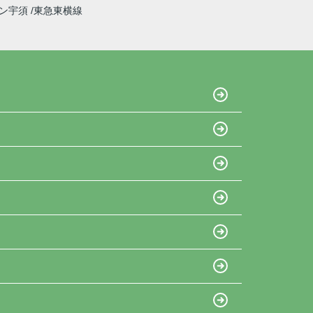
イン宇須
東急東横線