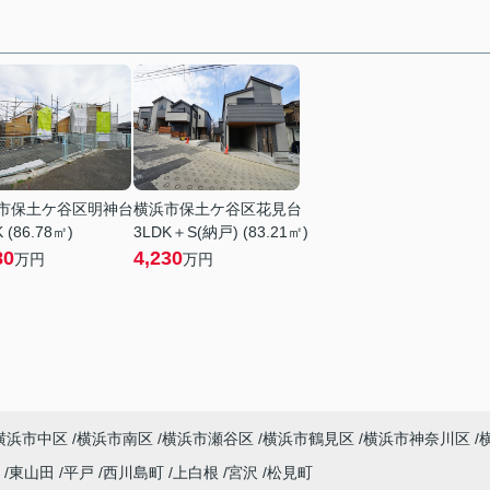
市保土ケ谷区明神台
横浜市保土ケ谷区花見台
 (86.78㎡)
3LDK＋S(納戸) (83.21㎡)
80
4,230
万円
万円
横浜市中区
横浜市南区
横浜市瀬谷区
横浜市鶴見区
横浜市神奈川区
町
東山田
平戸
西川島町
上白根
宮沢
松見町