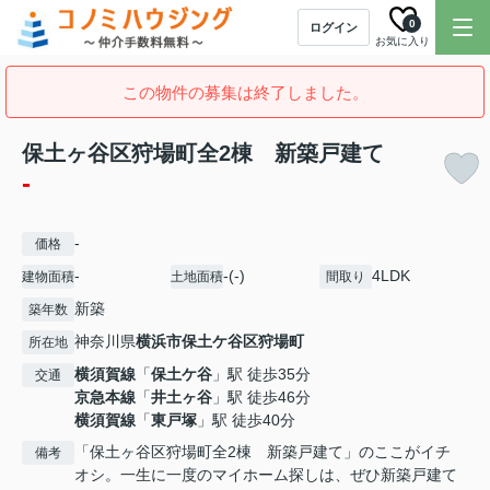
0
ログイン
お気に入り
この物件の募集は終了しました。
保土ヶ谷区狩場町全2棟 新築戸建て
-
-
価格
-
-(-)
4LDK
建物面積
土地面積
間取り
新築
築年数
神奈川県
横浜市保土ケ谷区
狩場町
所在地
横須賀線
「
保土ケ谷
」駅 徒歩35分
交通
京急本線
「
井土ヶ谷
」駅 徒歩46分
横須賀線
「
東戸塚
」駅 徒歩40分
「保土ヶ谷区狩場町全2棟 新築戸建て」のここがイチ
備考
オシ。一生に一度のマイホーム探しは、ぜひ新築戸建て