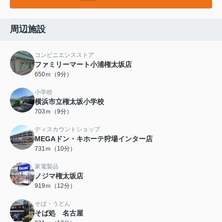
周辺施設
コンビニエンスストア
ファミリーマート小浦権太坂店
650ｍ（9分）
小学校
横浜市立権太坂小学校
703ｍ（9分）
ディスカウントショップ
MEGAドン・キホーテ狩場インター店
731ｍ（10分）
家電製品
ノジマ権太坂店
919ｍ（12分）
そば・うどん
そば処 名古屋