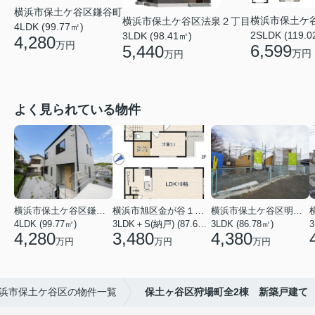
横浜市保土ケ谷区鎌谷町
横浜市保土ケ
横浜市保土ケ谷区法泉２丁目
4LDK (99.77㎡)
2SLDK (119.0
3LDK (98.41㎡)
4,280
万円
6,599
5,440
万円
万円
よく見られている物件
横浜市保土ケ谷区鎌谷町
横浜市旭区金が谷１丁目
横浜市保土ケ谷区明神台
4LDK (99.77㎡)
3LDK＋S(納戸) (87.61㎡)
3LDK (86.78㎡)
4,280
3,480
4,380
万円
万円
万円
浜市保土ケ谷区の物件一覧
保土ヶ谷区狩場町全2棟 新築戸建て