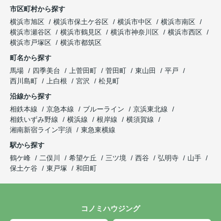
市区町村から探す
横浜市旭区
横浜市保土ケ谷区
横浜市中区
横浜市南区
横浜市瀬谷区
横浜市鶴見区
横浜市神奈川区
横浜市西区
横浜市戸塚区
横浜市都筑区
町名から探す
馬場
四季美台
上菅田町
菅田町
東山田
平戸
西川島町
上白根
宮沢
松見町
沿線から探す
相鉄本線
京急本線
ブルーライン
京浜東北線
相鉄いずみ野線
横浜線
根岸線
横須賀線
湘南新宿ライン宇須
東急東横線
駅から探す
鶴ケ峰
二俣川
希望ケ丘
三ツ境
西谷
弘明寺
山手
保土ケ谷
東戸塚
和田町
コノミハウジング