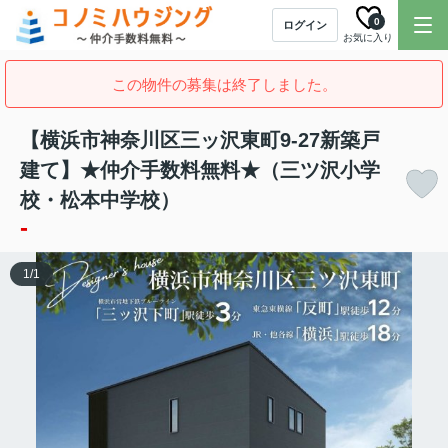
0
ログイン
お気に入り
この物件の募集は終了しました。
【横浜市神奈川区三ッ沢東町9-27新築戸
建て】★仲介手数料無料★（三ツ沢小学
校・松本中学校）
-
1
/
1