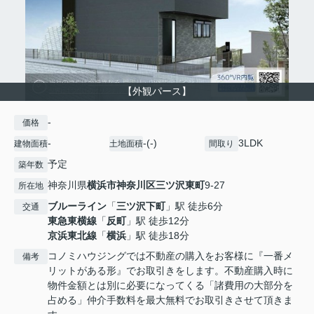
【外観パース】
-
価格
-
-(-)
3LDK
建物面積
土地面積
間取り
予定
築年数
神奈川県
横浜市神奈川区
三ツ沢東町
9-27
所在地
ブルーライン
「
三ツ沢下町
」駅 徒歩6分
交通
東急東横線
「
反町
」駅 徒歩12分
京浜東北線
「
横浜
」駅 徒歩18分
コノミハウジングでは不動産の購入をお客様に『一番メ
備考
リットがある形』でお取引きをします。不動産購入時に
物件金額とは別に必要になってくる「諸費用の大部分を
占める」仲介手数料を最大無料でお取引きさせて頂きま