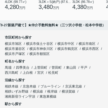
4LDK (99.77㎡)
3LDK＋S(納戸) (87.61㎡)
3LDK (86.78㎡)
4,280
3,480
4,380
万円
万円
万円
9-27新築戸建て】★仲介手数料無料★（三ツ沢小学校・松本中学校）
市区町村から探す
横浜市旭区
横浜市保土ケ谷区
横浜市中区
横浜市南区
横浜市瀬谷区
横浜市神奈川区
横浜市鶴見区
横浜市西区
横浜市戸塚区
横浜市都筑区
町名から探す
馬場
四季美台
上菅田町
菅田町
東山田
平戸
西川島町
上白根
宮沢
松見町
沿線から探す
相鉄本線
京急本線
ブルーライン
京浜東北線
相鉄いずみ野線
横浜線
根岸線
横須賀線
湘南新宿ライン宇須
東急東横線
駅から探す