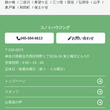
鶴ケ峰
二俣川
希望ケ丘
三ツ境
西谷
弘明寺
山手
東戸塚
和田町
保土ケ谷
コノミハウジング
045-594-6613
お問い合わせ
〒220-0073
神奈川県横浜市西区岡野１丁目16-16 第２梅沢ビル５F
営業時間：
9:00～19：00
定休日：
毎週水曜日（第１・３火曜日）
トップページ
スタッフ
お客様の声