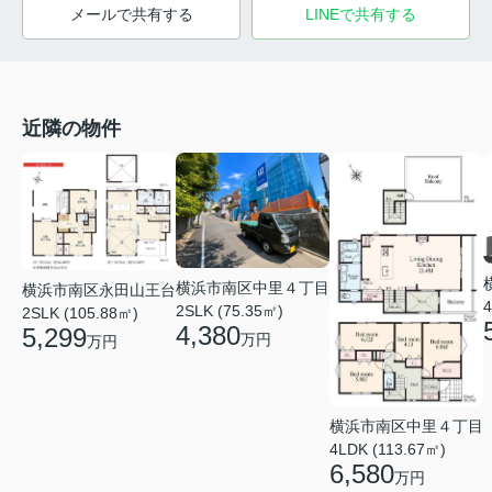
メールで共有する
LINEで共有する
近隣の物件
横浜市南区中里４丁目
横浜市南区永田山王台
4
2SLK (75.35㎡)
2SLK (105.88㎡)
4,380
5,299
万円
万円
横浜市南区中里４丁目
4LDK (113.67㎡)
6,580
万円