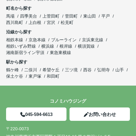
町名から探す
馬場
四季美台
上菅田町
菅田町
東山田
平戸
西川島町
上白根
宮沢
松見町
沿線から探す
相鉄本線
京急本線
ブルーライン
京浜東北線
相鉄いずみ野線
横浜線
根岸線
横須賀線
湘南新宿ライン宇須
東急東横線
駅から探す
鶴ケ峰
二俣川
希望ケ丘
三ツ境
西谷
弘明寺
山手
保土ケ谷
東戸塚
和田町
コノミハウジング
045-594-6613
お問い合わせ
〒220-0073