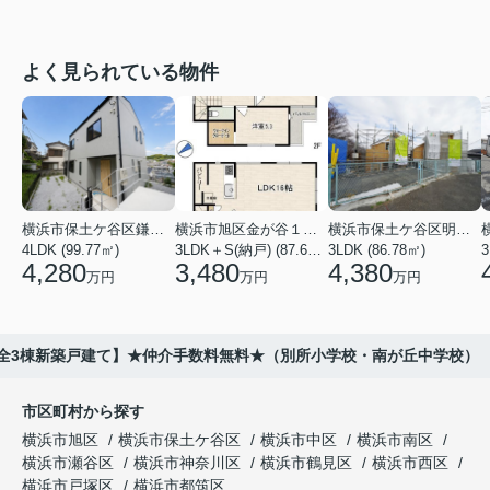
よく見られている物件
横浜市保土ケ谷区鎌谷町
横浜市旭区金が谷１丁目
横浜市保土ケ谷区明神台
4LDK (99.77㎡)
3LDK＋S(納戸) (87.61㎡)
3LDK (86.78㎡)
4,280
3,480
4,380
万円
万円
万円
4全3棟新築戸建て】★仲介手数料無料★（別所小学校・南が丘中学校）
市区町村から探す
横浜市旭区
横浜市保土ケ谷区
横浜市中区
横浜市南区
横浜市瀬谷区
横浜市神奈川区
横浜市鶴見区
横浜市西区
横浜市戸塚区
横浜市都筑区