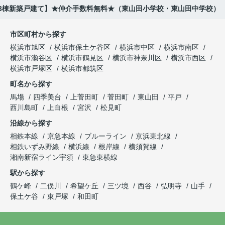
全3棟新築戸建て】★仲介手数料無料★（東山田小学校・東山田中学校）
市区町村から探す
横浜市旭区
横浜市保土ケ谷区
横浜市中区
横浜市南区
横浜市瀬谷区
横浜市鶴見区
横浜市神奈川区
横浜市西区
横浜市戸塚区
横浜市都筑区
町名から探す
馬場
四季美台
上菅田町
菅田町
東山田
平戸
西川島町
上白根
宮沢
松見町
沿線から探す
相鉄本線
京急本線
ブルーライン
京浜東北線
相鉄いずみ野線
横浜線
根岸線
横須賀線
湘南新宿ライン宇須
東急東横線
駅から探す
鶴ケ峰
二俣川
希望ケ丘
三ツ境
西谷
弘明寺
山手
保土ケ谷
東戸塚
和田町