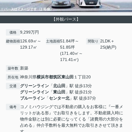
【外観パース】
9,299万円
価格
126.69㎡～
51.84坪～
2LDK＋
建物面積
土地面積
間取り
129.17㎡
51.85坪
2S(納戸)
(171.40㎡～
171.41㎡)
新築
築年数
神奈川県
横浜市都筑区
東山田
１丁目20
所在地
グリーンライン
「
北山田
」駅 徒歩13分
交通
グリーンライン
「
東山田
」駅 徒歩21分
ブルーライン
「
センター北
」駅 徒歩37分
コノミハウジングでは不動産の購入をお客様に『一番メ
備考
リットがある形』でお取引きをします。不動産購入時に
物件金額とは別に必要になってくる「諸費用の大部分を
占める」仲介手数料を最大無料でお取引きさせて頂きま
す。