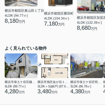
横浜市都筑区東山田１丁目
横浜市都筑区勝田町
4LDK (94.77㎡)
横浜市都筑区加賀
4LDK (104.34㎡)
8,180
万円
7,180
4LDK (132.39㎡)
万円
8,680
万円
よく見られている物件
横浜市保土ケ谷区鎌谷町
横浜市旭区金が谷１丁目
横浜市保土ケ谷区明神台
4LDK (99.77㎡)
3LDK＋S(納戸) (87.61㎡)
3LDK (86.78㎡)
4,280
3,480
4,380
万円
万円
万円