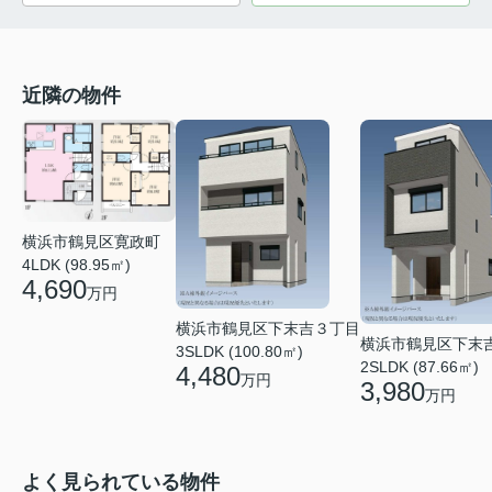
近隣の物件
横浜市鶴見区寛政町
4LDK (98.95㎡)
4,690
万円
横浜市鶴見区下末吉３丁目
横浜市鶴見区下末
3SLDK (100.80㎡)
2SLDK (87.66㎡)
4,480
万円
3,980
万円
よく見られている物件