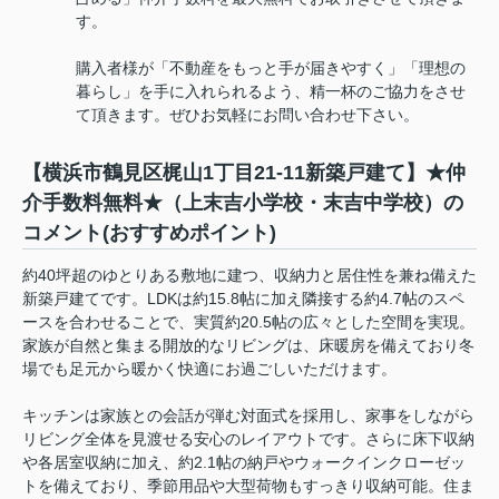
す。
購入者様が「不動産をもっと手が届きやすく」「理想の
暮らし」を手に入れられるよう、精一杯のご協力をさせ
て頂きます。ぜひお気軽にお問い合わせ下さい。
【横浜市鶴見区梶山1丁目21-11新築戸建て】★仲
介手数料無料★（上末吉小学校・末吉中学校）の
コメント(おすすめポイント)
約40坪超のゆとりある敷地に建つ、収納力と居住性を兼ね備えた
新築戸建てです。LDKは約15.8帖に加え隣接する約4.7帖のスペ
ースを合わせることで、実質約20.5帖の広々とした空間を実現。
家族が自然と集まる開放的なリビングは、床暖房を備えており冬
場でも足元から暖かく快適にお過ごしいただけます。
キッチンは家族との会話が弾む対面式を採用し、家事をしながら
リビング全体を見渡せる安心のレイアウトです。さらに床下収納
や各居室収納に加え、約2.1帖の納戸やウォークインクローゼッ
トを備えており、季節用品や大型荷物もすっきり収納可能。住ま