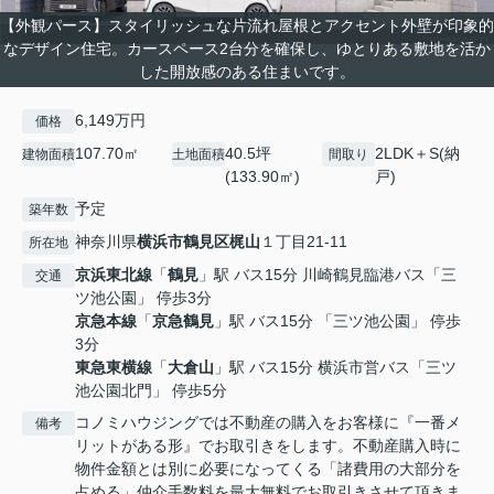
【外観パース】スタイリッシュな片流れ屋根とアクセント外壁が印象的
なデザイン住宅。カースペース2台分を確保し、ゆとりある敷地を活か
した開放感のある住まいです。
6,149万円
価格
107.70㎡
40.5坪
2LDK＋S(納
建物面積
土地面積
間取り
(133.90㎡)
戸)
予定
築年数
神奈川県
横浜市鶴見区
梶山
１丁目21-11
所在地
京浜東北線
「
鶴見
」駅 バス15分 川崎鶴見臨港バス「三
交通
ツ池公園」 停歩3分
京急本線
「
京急鶴見
」駅 バス15分 「三ツ池公園」 停歩
3分
東急東横線
「
大倉山
」駅 バス15分 横浜市営バス「三ツ
池公園北門」 停歩5分
コノミハウジングでは不動産の購入をお客様に『一番メ
備考
リットがある形』でお取引きをします。不動産購入時に
物件金額とは別に必要になってくる「諸費用の大部分を
占める」仲介手数料を最大無料でお取引きさせて頂きま