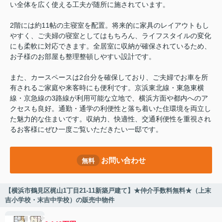
い全体を広く使える工夫が随所に施されています。
2階には約11帖の主寝室を配置。将来的に家具のレイアウトもし
やすく、ご夫婦の寝室としてはもちろん、ライフスタイルの変化
にも柔軟に対応できます。全居室に収納が確保されているため、
お子様のお部屋も整理整頓しやすい設計です。
また、カースペースは2台分を確保しており、ご夫婦でお車を所
有されるご家庭や来客時にも便利です。京浜東北線・東急東横
線・京急線の3路線が利用可能な立地で、横浜方面や都内へのア
クセスも良好。通勤・通学の利便性と落ち着いた住環境を両立し
た魅力的な住まいです。収納力、快適性、交通利便性を重視され
るお客様にぜひ一度ご覧いただきたい一邸です。
お問い合わせ
無料
【横浜市鶴見区梶山1丁目21-11新築戸建て】★仲介手数料無料★（上末
吉小学校・末吉中学校）の販売中物件