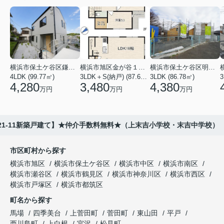
横浜市保土ケ谷区鎌谷町
横浜市旭区金が谷１丁目
横浜市保土ケ谷区明神台
4LDK (99.77㎡)
3LDK＋S(納戸) (87.61㎡)
3LDK (86.78㎡)
4,280
3,480
4,380
万円
万円
万円
21-11新築戸建て】★仲介手数料無料★（上末吉小学校・末吉中学校）
市区町村から探す
横浜市旭区
横浜市保土ケ谷区
横浜市中区
横浜市南区
横浜市瀬谷区
横浜市鶴見区
横浜市神奈川区
横浜市西区
横浜市戸塚区
横浜市都筑区
町名から探す
馬場
四季美台
上菅田町
菅田町
東山田
平戸
西川島町
上白根
宮沢
松見町