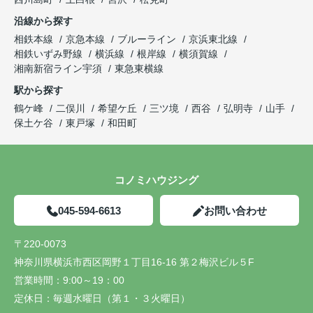
沿線から探す
相鉄本線
京急本線
ブルーライン
京浜東北線
相鉄いずみ野線
横浜線
根岸線
横須賀線
湘南新宿ライン宇須
東急東横線
駅から探す
鶴ケ峰
二俣川
希望ケ丘
三ツ境
西谷
弘明寺
山手
保土ケ谷
東戸塚
和田町
コノミハウジング
045-594-6613
お問い合わせ
〒220-0073
神奈川県横浜市西区岡野１丁目16-16 第２梅沢ビル５F
営業時間：
9:00～19：00
定休日：
毎週水曜日（第１・３火曜日）