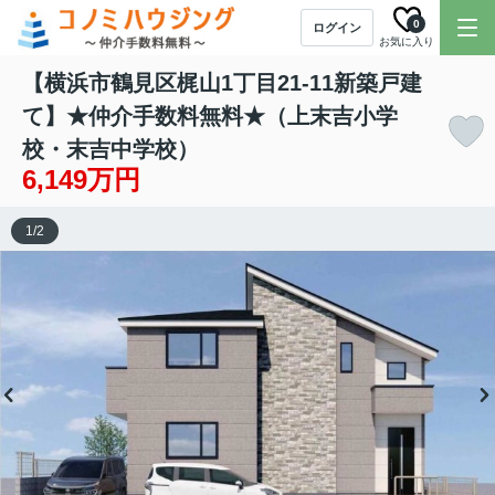
0
ログイン
お気に入り
【横浜市鶴見区梶山1丁目21-11新築戸建
て】★仲介手数料無料★（上末吉小学
校・末吉中学校）
6,149万円
1
/
2