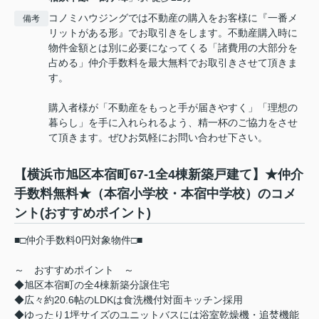
コノミハウジングでは不動産の購入をお客様に『一番メ
備考
リットがある形』でお取引きをします。不動産購入時に
物件金額とは別に必要になってくる「諸費用の大部分を
占める」仲介手数料を最大無料でお取引きさせて頂きま
す。
購入者様が「不動産をもっと手が届きやすく」「理想の
暮らし」を手に入れられるよう、精一杯のご協力をさせ
て頂きます。ぜひお気軽にお問い合わせ下さい。
【横浜市旭区本宿町67-1全4棟新築戸建て】★仲介
手数料無料★（本宿小学校・本宿中学校）のコメ
ント(おすすめポイント)
■□仲介手数料0円対象物件□■
～ おすすめポイント ～
◆旭区本宿町の全4棟新築分譲住宅
◆広々約20.6帖のLDKは食洗機付対面キッチン採用
◆ゆったり1坪サイズのユニットバスには浴室乾燥機・追焚機能