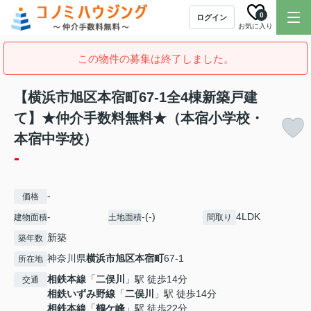
0
ログイン
お気に入り
この物件の募集は終了しました。
【横浜市旭区本宿町67-1全4棟新築戸建
て】★仲介手数料無料★（本宿小学校・
本宿中学校）
-
-
価格
-
-(-)
4LDK
建物面積
土地面積
間取り
新築
築年数
神奈川県
横浜市旭区
本宿町
67-1
所在地
相鉄本線
「
二俣川
」駅 徒歩14分
交通
相鉄いずみ野線
「
二俣川
」駅 徒歩14分
相鉄本線
「
鶴ケ峰
」駅 徒歩22分