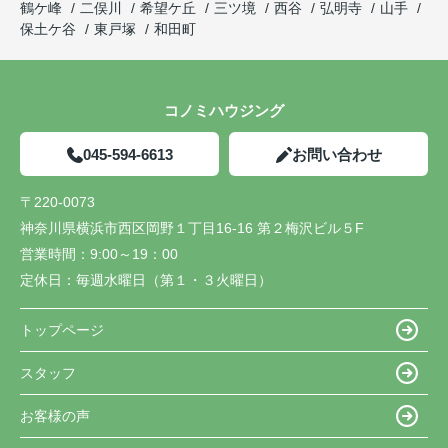
鶴ケ峰
二俣川
希望ケ丘
三ツ境
西谷
弘明寺
山手
保土ケ谷
東戸塚
和田町
コノミハウジング
045-594-6613
お問い合わせ
〒220-0073
神奈川県横浜市西区岡野１丁目16-16 第２梅沢ビル５F
営業時間：
9:00～19：00
定休日：
毎週水曜日（第１・３火曜日）
トップページ
スタッフ
お客様の声