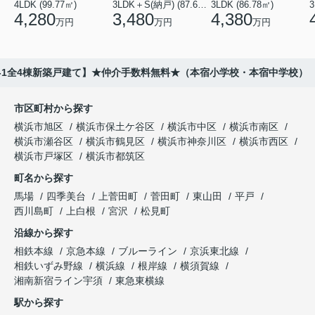
4LDK (99.77㎡)
3LDK＋S(納戸) (87.61㎡)
3LDK (86.78㎡)
4,280
3,480
4,380
万円
万円
万円
7-1全4棟新築戸建て】★仲介手数料無料★（本宿小学校・本宿中学校）
市区町村から探す
横浜市旭区
横浜市保土ケ谷区
横浜市中区
横浜市南区
横浜市瀬谷区
横浜市鶴見区
横浜市神奈川区
横浜市西区
横浜市戸塚区
横浜市都筑区
町名から探す
馬場
四季美台
上菅田町
菅田町
東山田
平戸
西川島町
上白根
宮沢
松見町
沿線から探す
相鉄本線
京急本線
ブルーライン
京浜東北線
相鉄いずみ野線
横浜線
根岸線
横須賀線
湘南新宿ライン宇須
東急東横線
駅から探す