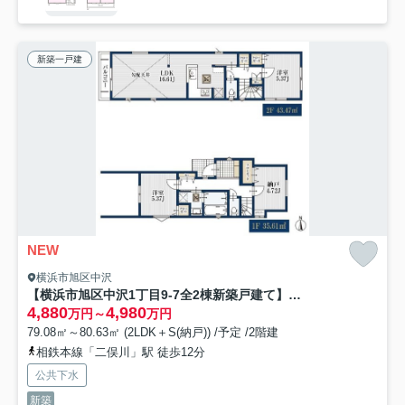
新築一戸建
NEW
横浜市旭区中沢
【横浜市旭区中沢1丁目9-7全2棟新築戸建て】★仲介手数料無料★（中沢小学校・旭中学校）
4,880
4,980
万円～
万円
79.08㎡～80.63㎡ (2LDK＋S(納戸)) /予定 /2階建
相鉄本線「二俣川」駅 徒歩12分
公共下水
新築