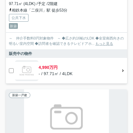
97.71㎡ (4LDK) /予定 /2階建
相鉄本線「二俣川」駅 徒歩53分
公共下水
新築
～ 仲介手数料0円対象物件 ～ ◆広さ約16帖のLDK ◆全室南西向きの
明るい室内空間 ◆訪問者を確認できるテレビドアホ...
もっと見る
販売中の物件
4,990万円
- / 97.71㎡ / 4LDK
新築一戸建