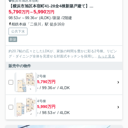
横浜市旭区本宿町
【横浜市旭区本宿町41-28全4棟新築戸建て】★仲介手数料無料★（本宿小学校・本宿中学校）
5,790
5,990
万円～
万円
98.53㎡～99.36㎡ (4LDK) /新築 /2階建
相鉄本線「二俣川」駅 徒歩16分
公共下水
新築
約20.7帖の広々としたLDKが、家族の時間を豊かに彩る2号棟。リビン
グ・ダイニング全体を見渡せる対面式キッチンを採用し...
もっと見る
販売中の物件
2号棟
5,790万円
- / 99.36㎡ / 4LDK
4号棟
5,990万円
- / 98.53㎡ / 4LDK