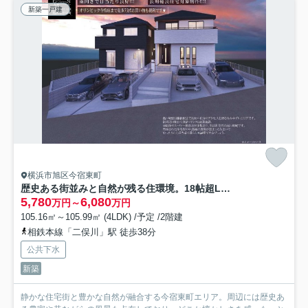
新築一戸建
横浜市旭区今宿東町
歴史ある街並みと自然が残る住環境。18帖超LDKを備えた全2棟分譲★仲介手数料無料★
5,780
6,080
万円～
万円
105.16㎡～105.99㎡ (4LDK) /予定 /2階建
相鉄本線「二俣川」駅 徒歩38分
公共下水
新築
静かな住宅街と豊かな自然が融合する今宿東町エリア。周辺には歴史あ