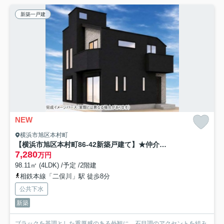
新築一戸建
NEW
横浜市旭区本村町
【横浜市旭区本村町86-42新築戸建て】★仲介手数料無料★（二俣川小学校・万騎が原中学校）
7,280
万円
98.11㎡ (4LDK) /予定 /2階建
相鉄本線「二俣川」駅 徒歩8分
公共下水
新築
ブラックを基調とした重厚感のある外観に、石目調のアクセントを組み