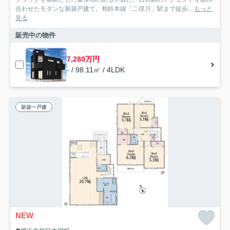
合わせたモダンな新築戸建て。相鉄本線「二俣川」駅まで徒歩...
もっと
見る
販売中の物件
7,280万円
- / 98.11㎡ / 4LDK
新築一戸建
NEW