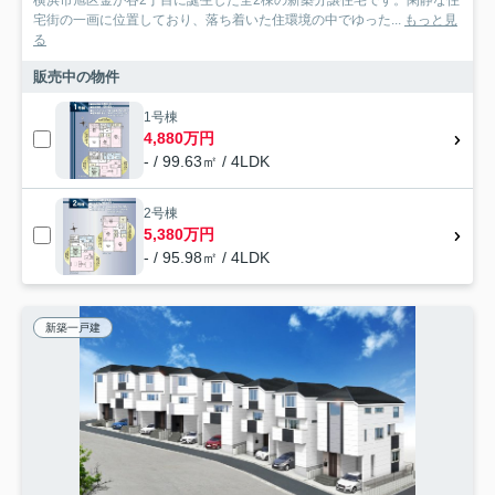
宅街の一画に位置しており、落ち着いた住環境の中でゆった...
もっと見
る
販売中の物件
1号棟
4,880万円
- / 99.63㎡ / 4LDK
2号棟
5,380万円
- / 95.98㎡ / 4LDK
新築一戸建