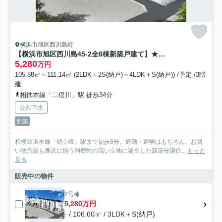
横浜市旭区西川島町
【横浜市旭区西川島45-2全8棟新築戸建て】★仲介手数料無料★（鶴ケ峰小学校・西谷中学校）
5,280
万円
105.88㎡～111.14㎡ (2LDK＋2S(納戸)～4LDK＋S(納戸)) /予定 /3階
建
相鉄本線「二俣川」駅 徒歩34分
公共下水
新築
相模鉄道本線「鶴ケ峰」駅まで徒歩8分。通勤・通学はもちろん、お買
い物施設も身近に揃う利便性の高い立地に誕生した新築分譲住...
もっと
見る
販売中の物件
2号棟
5,280万円
- / 106.60㎡ / 3LDK＋S(納戸)