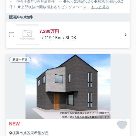
～ 仲介手数料0円対象物件 ～ ◆広々21帖のLDK ◆敷地面積約56.2
坪！ ◆上部吹抜の開放感あるリビングスペース ...
もっと見る
販売中の物件
7,280万円
- / 119.15㎡ / 3LDK
新築一戸建
NEW
横浜市旭区東希望が丘