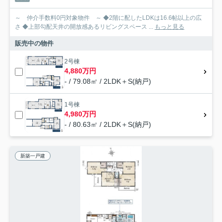
～ 仲介手数料0円対象物件 ～ ◆2階に配したLDKは16.6帖以上の広
さ ◆上部勾配天井の開放感あるリビングスペース ...
もっと見る
販売中の物件
2号棟
4,880万円
- / 79.08㎡ / 2LDK＋S(納戸)
1号棟
4,980万円
- / 80.63㎡ / 2LDK＋S(納戸)
新築一戸建