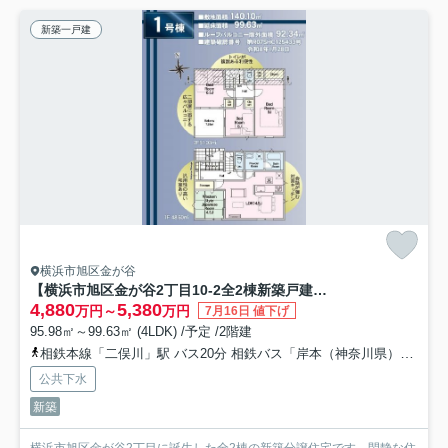
新築一戸建
横浜市旭区金が谷
【横浜市旭区金が谷2丁目10-2全2棟新築戸建て】★仲介手数料無料★（笹野台小学校・希望が丘中学校）
4,880
5,380
万円～
万円
7月16日 値下げ
95.98㎡～99.63㎡ (4LDK) /予定 /2階建
相鉄本線「二俣川」駅 バス20分 相鉄バス「岸本（神奈川県）」 停歩3分
公共下水
新築
横浜市旭区金が谷2丁目に誕生した全2棟の新築分譲住宅です。閑静な住