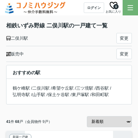
0
ログイン
お気に入り
相鉄いずみ野線 二俣川駅の一戸建て一覧
二俣川駅
変更
販売中
変更
おすすめの駅
鶴ケ峰駅
/
二俣川駅
/
希望ケ丘駅
/
三ツ境駅
/
西谷駅
/
弘明寺駅
/
山手駅
/
保土ケ谷駅
/
東戸塚駅
/
和田町駅
41
件
68
戸（会員物件 9戸）
新築一戸建