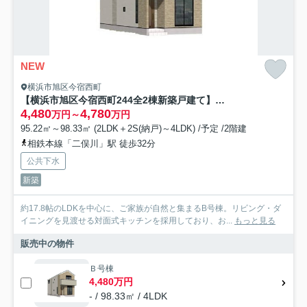
NEW
横浜市旭区今宿西町
【横浜市旭区今宿西町244全2棟新築戸建て】★仲介手数料無料★（都岡小学校・今宿中学校）
4,480
4,780
万円～
万円
95.22㎡～98.33㎡ (2LDK＋2S(納戸)～4LDK) /予定 /2階建
相鉄本線「二俣川」駅 徒歩32分
公共下水
新築
約17.8帖のLDKを中心に、ご家族が自然と集まるB号棟。リビング・ダ
イニングを見渡せる対面式キッチンを採用しており、お...
もっと見る
販売中の物件
Ｂ号棟
4,480万円
- / 98.33㎡ / 4LDK