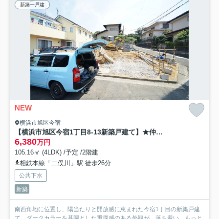
新築一戸建
NEW
横浜市旭区今宿
【横浜市旭区今宿1丁目8-13新築戸建て】★仲介手数料無料★（中沢小学校・旭中学校）
6,380
万円
105.16㎡ (4LDK) /予定 /2階建
相鉄本線「二俣川」駅 徒歩26分
公共下水
新築
南西角地に位置し、陽当たりと開放感に恵まれた今宿1丁目の新築戸建
て。ダークカラーを基調とした重厚感のある外観が、落ち着い...
もっと