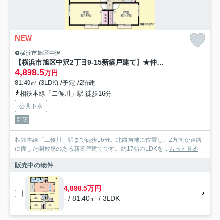
NEW
横浜市旭区中沢
【横浜市旭区中沢2丁目9-15新築戸建て】★仲介手数料無料★
4,898.5
万円
81.40㎡ (3LDK) /予定 /2階建
相鉄本線「二俣川」駅 徒歩16分
公共下水
新築
相鉄本線「二俣川」駅まで徒歩16分。北西角地に位置し、2方向が道路
に面した開放感のある新築戸建てです。約17帖のLDKを...
もっと見る
販売中の物件
4,898.5万円
- / 81.40㎡ / 3LDK