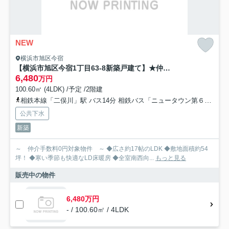
NEW
横浜市旭区今宿
【横浜市旭区今宿1丁目63-8新築戸建て】★仲介手数料無料★（中沢小学校・旭中学校）
6,480
万円
100.60㎡ (4LDK) /予定 /2階建
相鉄本線「二俣川」駅 バス14分 相鉄バス「ニュータウン第６」 停歩2分
公共下水
新築
～ 仲介手数料0円対象物件 ～ ◆広さ約17帖のLDK ◆敷地面積約54
坪！ ◆寒い季節も快適なLD床暖房 ◆全室南西向...
もっと見る
販売中の物件
6,480万円
- / 100.60㎡ / 4LDK