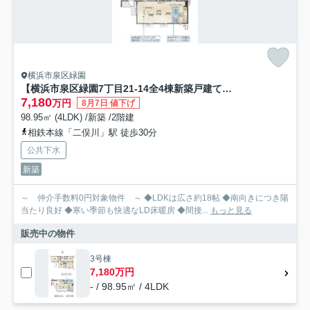
横浜市泉区緑園
【横浜市泉区緑園7丁目21-14全4棟新築戸建て】★仲介手数料無料★（緑園義務教育学校）
7,180
万円
8月7日 値下げ
98.95㎡ (4LDK) /新築 /2階建
相鉄本線「二俣川」駅 徒歩30分
公共下水
新築
～ 仲介手数料0円対象物件 ～ ◆LDKは広さ約18帖 ◆南向きにつき陽
当たり良好 ◆寒い季節も快適なLD床暖房 ◆間接...
もっと見る
販売中の物件
3号棟
7,180万円
- / 98.95㎡ / 4LDK