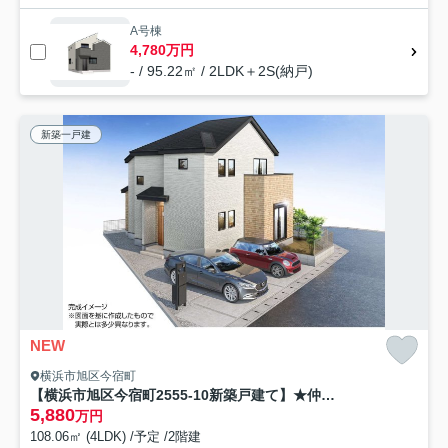
A号棟
4,780万円
- / 95.22㎡ / 2LDK＋2S(納戸)
新築一戸建
NEW
横浜市旭区今宿町
【横浜市旭区今宿町2555-10新築戸建て】★仲介手数料無料★（中沢小学校・旭中学校）
5,880
万円
108.06㎡ (4LDK) /予定 /2階建