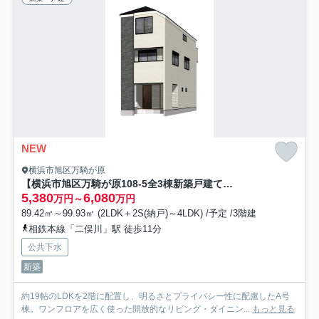
NEW
横浜市旭区万騎が原
【横浜市旭区万騎が原108-5全3棟新築戸建て】★仲介手数料無料★（万騎が原小学校・万騎が原中学校）
5,380
6,080
万円～
万円
89.42㎡～99.93㎡ (2LDK＋2S(納戸)～4LDK) /予定 /3階建
相鉄本線「二俣川」駅 徒歩11分
公共下水
新築
約19帖のLDKを2階に配置し、明るさとプライバシー性に配慮したA号
棟。ワンフロアを広く使った開放的なリビング・ダイニン...
もっと見る