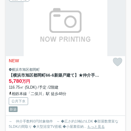
NEW
横浜市旭区都岡町
【横浜市旭区都岡町66-6新築戸建て】★仲介手数料無料★（都岡小学校・都岡中学校）
5,780
万円
116.75㎡ (5LDK) /予定 /2階建
相鉄本線「二俣川」駅 徒歩48分
公共下水
新築
～ 仲介手数料0円対象物件 ～ ◆広さ約19帖のLDK ◆部屋数豊富な
5LDKの間取り ◆大型浴室TV搭載 ◆小屋裏収納...
もっと見る