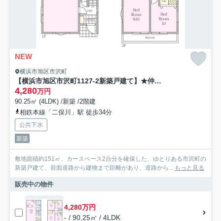
NEW
横浜市旭区市沢町
【横浜市旭区市沢町1127-2新築戸建て】★仲介手数料無料★（市沢小学校・西谷中学校）
4,280
万円
90.25㎡ (4LDK) /新築 /2階建
相鉄本線「二俣川」駅 徒歩34分
公共下水
新築
敷地面積約151㎡、カースペース2台分を確保した、ゆとりある市沢町の
新築戸建て。前面道路から建物まで距離があり、道路から...
もっと見る
販売中の物件
4,280万円
- / 90.25㎡ / 4LDK