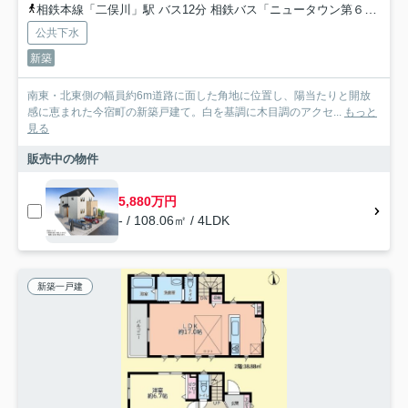
相鉄本線「二俣川」駅 バス12分 相鉄バス「ニュータウン第６」 停歩5分
公共下水
新築
南東・北東側の幅員約6m道路に面した角地に位置し、陽当たりと開放
感に恵まれた今宿町の新築戸建て。白を基調に木目調のアクセ...
もっと
見る
販売中の物件
5,880万円
- / 108.06㎡ / 4LDK
新築一戸建