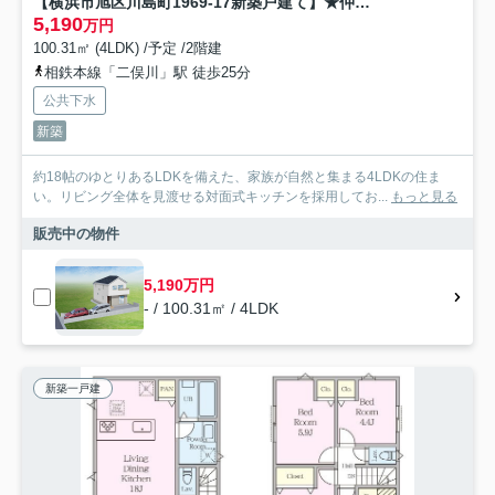
【横浜市旭区川島町1969-17新築戸建て】★仲介手数料無料★（本宿小学校・本宿中学校）
5,190
万円
100.31㎡ (4LDK) /予定 /2階建
相鉄本線「二俣川」駅 徒歩25分
公共下水
新築
約18帖のゆとりあるLDKを備えた、家族が自然と集まる4LDKの住ま
い。リビング全体を見渡せる対面式キッチンを採用してお...
もっと見る
販売中の物件
5,190万円
- / 100.31㎡ / 4LDK
新築一戸建