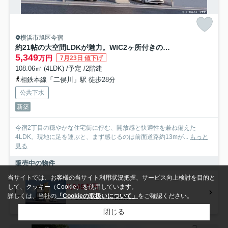
横浜市旭区今宿
約21帖の大空間LDKが魅力。WIC2ヶ所付きの収納豊富な新築4LDK★仲介手数料無料★
5,349
万円
7月23日 値下げ
108.06㎡ (4LDK) /予定 /2階建
相鉄本線「二俣川」駅 徒歩28分
公共下水
新築
今宿2丁目の穏やかな住宅街に佇む、開放感と快適性を兼ね備えた
4LDK。現地に足を運ぶと、まず感じるのは前面道路約13mが...
もっと
見る
販売中の物件
当サイトでは、お客様の当サイト利用状況把握、サービス向上検討を目的と
5,349万円
して、クッキー（Cookie）を使用しています。
詳しくは、当社の
「Cookieの取扱いについて」
をご確認ください。
- / 108.06㎡ / 4LDK
閉じる