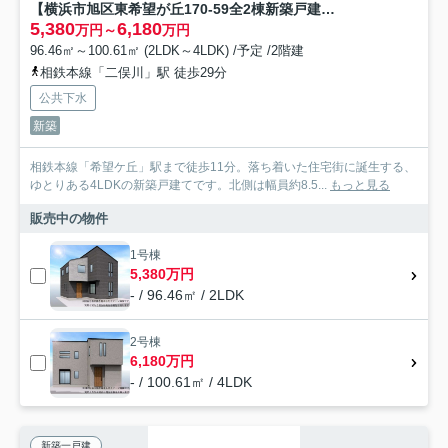
【横浜市旭区東希望が丘170-59全2棟新築戸建て】★仲介手数料無料★（東希望が丘小学校・希望が丘中学校）
5,380
6,180
万円～
万円
96.46㎡～100.61㎡ (2LDK～4LDK) /予定 /2階建
相鉄本線「二俣川」駅 徒歩29分
公共下水
新築
相鉄本線「希望ケ丘」駅まで徒歩11分。落ち着いた住宅街に誕生する、
ゆとりある4LDKの新築戸建てです。北側は幅員約8.5...
もっと見る
販売中の物件
1号棟
5,380万円
- / 96.46㎡ / 2LDK
2号棟
6,180万円
- / 100.61㎡ / 4LDK
新築一戸建