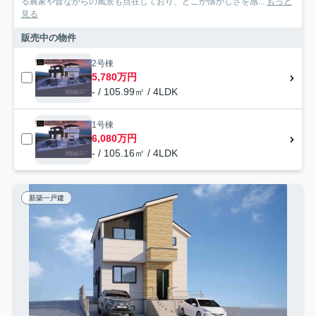
る農家や昔ながらの風景も点在しており、どこか懐かしさを感...
もっと
見る
販売中の物件
2号棟
5,780万円
- / 105.99㎡ / 4LDK
1号棟
6,080万円
- / 105.16㎡ / 4LDK
新築一戸建