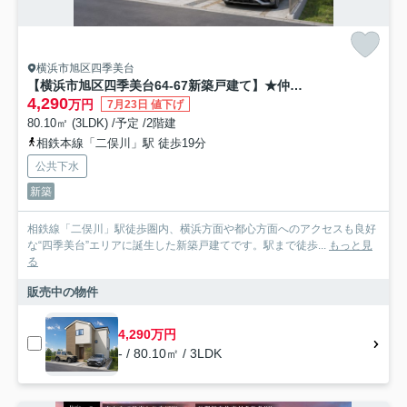
横浜市旭区四季美台
【横浜市旭区四季美台64-67新築戸建て】★仲介手数料無料★（本宿小学校・本宿中学校）
4,290
万円
7月23日 値下げ
80.10㎡ (3LDK) /予定 /2階建
相鉄本線「二俣川」駅 徒歩19分
公共下水
新築
相鉄線「二俣川」駅徒歩圏内、横浜方面や都心方面へのアクセスも良好
な“四季美台”エリアに誕生した新築戸建てです。駅まで徒歩...
もっと見
る
販売中の物件
4,290万円
- / 80.10㎡ / 3LDK