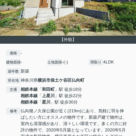
【外観】
-
価格
-
-(-)
4LDK
建物面積
土地面積
間取り
新築
築年数
神奈川県
横浜市保土ケ谷区
仏向町
所在地
相鉄本線
「
和田町
」駅 徒歩18分
交通
相鉄本線
「
上星川
」駅 徒歩22分
相鉄本線
「
星川
」駅 徒歩30分
仏向猪ノ久保公園が近く(219m)にあり、気軽に羽を伸
備考
ばしたい方にオススメの物件です。新築戸建て物件は、
室内も清潔感があり、清々しい環境です。多くの方に好
評の物件で、2020年5月築となっています。2020年5月