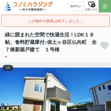
0
ログイン
お気に入り
この物件の募集は終了しました。
緑に囲まれた空間で快適生活！LDK１８
帖、食料貯蔵庫付♪保土ヶ谷区仏向町 全
７棟新築戸建て １号棟
-
1
/
3