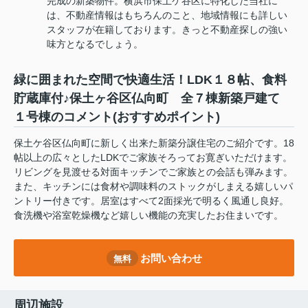
完成の新築物件。横浜市保土ケ谷区に特化した当社に
は、不動産情報はもちろんのこと、地域情報にも詳しい
スタッフが在籍しております。きっと不動産探しの強い
味方となるでしょう。
緑に囲まれた空間で快適生活！LDK１８帖、食料
貯蔵庫付♪保土ヶ谷区仏向町 全７棟新築戸建て
１号棟のコメント(おすすめポイント)
保土ケ谷区仏向町に新しく出来た新築分譲住宅のご紹介です。18
帖以上の広々としたLDKでご家族そろってお寛ぎいただけます。
リビングを見渡せる対面キッチンでご家族との会話も弾みます。
また、キッチンには食材や調味料のストックがしまえる嬉しいパ
ントリー付きです。居室はすべて2面採光で明るく風通し良好。
食洗機や浴室乾燥機など嬉しい機能の充実したお住まいです。
お問い合わせ
無料
周辺施設