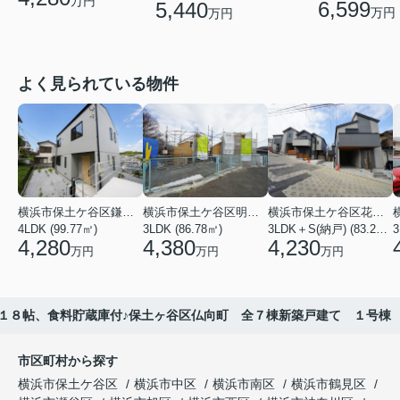
万円
6,599
5,440
万円
万円
よく見られている物件
横浜市保土ケ谷区鎌谷町
横浜市保土ケ谷区明神台
横浜市保土ケ谷区花見台
4LDK (99.77㎡)
3LDK (86.78㎡)
3LDK＋S(納戸) (83.21㎡)
3
4,280
4,380
4,230
万円
万円
万円
K１８帖、食料貯蔵庫付♪保土ヶ谷区仏向町 全７棟新築戸建て １号棟
市区町村から探す
横浜市保土ケ谷区
横浜市中区
横浜市南区
横浜市鶴見区