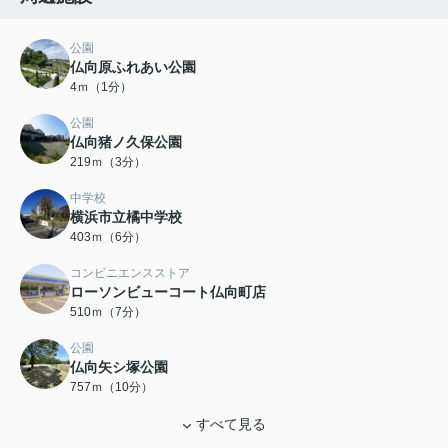
公園
仏向原ふれあい公園
4ｍ（1分）
公園
仏向猪ノ久保公園
219ｍ（3分）
中学校
横浜市立橘中学校
403ｍ（6分）
コンビニエンスストア
ローソンビューコート仏向町店
510ｍ（7分）
公園
仏向矢シ塚公園
757ｍ（10分）
すべて見る