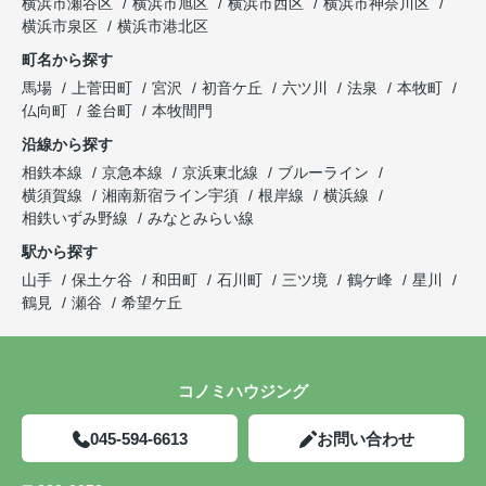
横浜市瀬谷区
横浜市旭区
横浜市西区
横浜市神奈川区
横浜市泉区
横浜市港北区
町名から探す
馬場
上菅田町
宮沢
初音ケ丘
六ツ川
法泉
本牧町
仏向町
釜台町
本牧間門
沿線から探す
相鉄本線
京急本線
京浜東北線
ブルーライン
横須賀線
湘南新宿ライン宇須
根岸線
横浜線
相鉄いずみ野線
みなとみらい線
駅から探す
山手
保土ケ谷
和田町
石川町
三ツ境
鶴ケ峰
星川
鶴見
瀬谷
希望ケ丘
コノミハウジング
045-594-6613
お問い合わせ