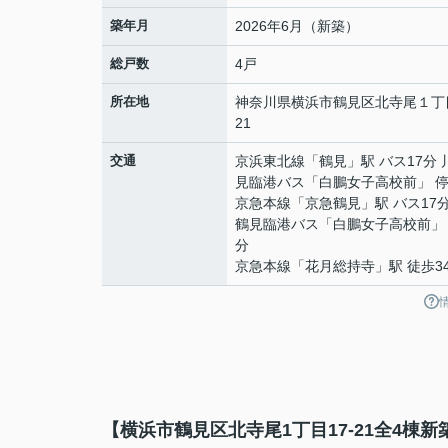
築年月
2026年6月（新築）
総戸数
4戸
所在地
神奈川県
横浜市鶴見区
北寺尾
１丁
21
交通
京浜東北線
「
鶴見
」駅 バス17分
見臨港バス「白鵬女子高校前」 停
京急本線
「
京急鶴見
」駅 バス17
鶴見臨港バス「白鵬女子高校前」 
分
京急本線
「
花月総持寺
」駅 徒歩3
【横浜市鶴見区北寺尾1丁目17-21全4