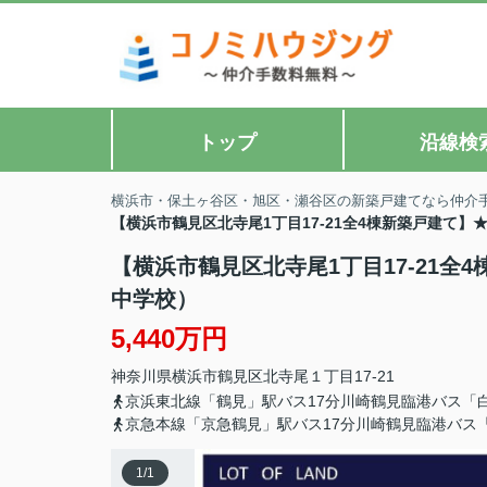
トップ
沿線検
横浜市・保土ヶ谷区・旭区・瀬谷区の新築戸建てなら仲介
【横浜市鶴見区北寺尾1丁目17-21全4棟新築戸建て
【横浜市鶴見区北寺尾1丁目17-21
中学校）
5,440万円
神奈川県
横浜市鶴見区
北寺尾
１丁目17-21
京浜東北線「鶴見」駅バス17分川崎鶴見臨港バス「
京急本線「京急鶴見」駅バス17分川崎鶴見臨港バス
1
/
1