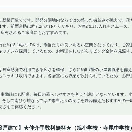
た新築戸建てです。開発分譲地内ならではの整った街並みが魅力で、落
す。前面道路は約7.2mとゆとりがあり、お車の出し入れもスムーズ。
を所有されるご家庭にもおすすめです。
れた約18.1帖のLDKは、陽当たりの良い明るい空間となっており、ご家
キッチンを採用しているため、お料理をしながらリビング全体を見渡す
。
戸は居室感覚で利用できる広さを確保。さらに約6.7畳の小屋裏収納を備え
もスッキリ収納できます。各居室にも収納が設けられているため、お部
家事動線にも配慮。毎日の暮らしやすさを考えた設計となっています。
K、そして南ひな壇ならではの陽当たりの良さを兼ね備えたおすすめの一
良さをご体感ください。
棟新築戸建て】★仲介手数料無料★（旭小学校・寺尾中学校