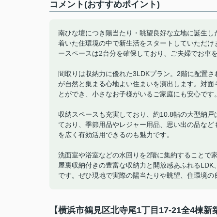
コメント(おすすめポイント)
南ひな壇につき陽当たり・眺望良好な立地に誕生し
着いた住環境の中で新生活をスタートしていただけま
ースペースは2台分を確保しており、ご夫婦でお車
間取りは収納力に優れた3LDKプラン。2階に配置さ
が自然と集まる心地よい住まいを演出します。対面
とができ、小さなお子様がいるご家庭にも安心です
収納スペースも充実しており、約10.8帖の大型納
ており、季節用品やレジャー用品、思い出の品など
を広く有効活用できるのも魅力です。
洗面室や浴室などの水回りを2階に集約することで
屋裏収納付きの豊富な収納力と開放感あふれるLD
です。ぜひ現地で実際の陽当たりや眺望、住環境の
【横浜市鶴見区北寺尾1丁目17-21全4