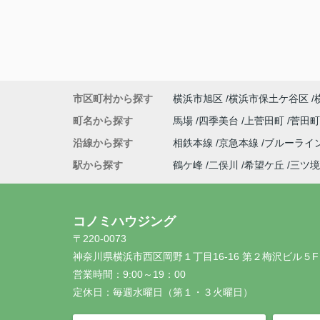
市区町村から探す
横浜市旭区
横浜市保土ケ谷区
町名から探す
馬場
四季美台
上菅田町
菅田
沿線から探す
相鉄本線
京急本線
ブルーライ
駅から探す
鶴ケ峰
二俣川
希望ケ丘
三ツ境
コノミハウジング
〒220-0073
神奈川県横浜市西区岡野１丁目16-16 第２梅沢ビル５F
営業時間：
9:00～19：00
定休日：
毎週水曜日（第１・３火曜日）