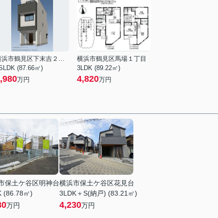
横浜市鶴見区下末吉２丁目
横浜市鶴見区馬場１丁目
SLDK (87.66㎡)
3LDK (89.22㎡)
,980
4,820
万円
万円
市保土ケ谷区明神台
横浜市保土ケ谷区花見台
 (86.78㎡)
3LDK＋S(納戸) (83.21㎡)
80
4,230
万円
万円