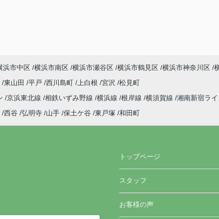
横浜市中区
横浜市南区
横浜市瀬谷区
横浜市鶴見区
横浜市神奈川区
町
東山田
平戸
西川島町
上白根
宮沢
松見町
ン
京浜東北線
相鉄いずみ野線
横浜線
根岸線
横須賀線
湘南新宿ラ
西谷
弘明寺
山手
保土ケ谷
東戸塚
和田町
トップページ
スタッフ
お客様の声