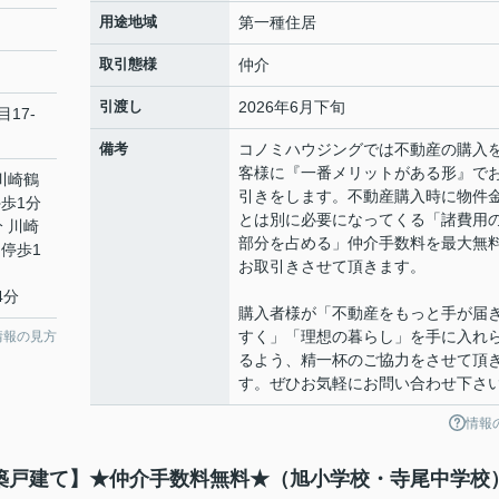
用途地域
第一種住居
取引態様
仲介
引渡し
2026年6月下旬
目17-
備考
コノミハウジングでは不動産の購入
客様に『一番メリットがある形』で
 川崎鶴
引きをします。不動産購入時に物件
歩1分
とは別に必要になってくる「諸費用
分 川崎
部分を占める」仲介手数料を最大無
停歩1
お取引きさせて頂きます。
4分
購入者様が「不動産をもっと手が届
すく」「理想の暮らし」を手に入れ
情報の見方
るよう、精一杯のご協力をさせて頂
す。ぜひお気軽にお問い合わせ下さ
情報
棟新築戸建て】★仲介手数料無料★（旭小学校・寺尾中学校