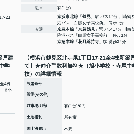
有(1台)
駐車
京浜東北線
「
鶴見
」駅 バス17分 川崎鶴
7-21
港バス「白鵬女子高校前」 停歩1分
京急本線
「
京急鶴見
」駅 バス17分 川崎
交通
臨港バス「白鵬女子高校前」 停歩1分
京急本線
「
花月総持寺
」駅 徒歩34分
築戸建
【横浜市鶴見区北寺尾1丁目17-21全4棟新築
中学
て】★仲介手数料無料★（旭小学校・寺尾中
校）の詳細情報
1全4棟
設備条件
（旭小
設備(その他)
-
駐車場/月額
有(1台)/0円
土地権利
所有権
国土法届出
不要