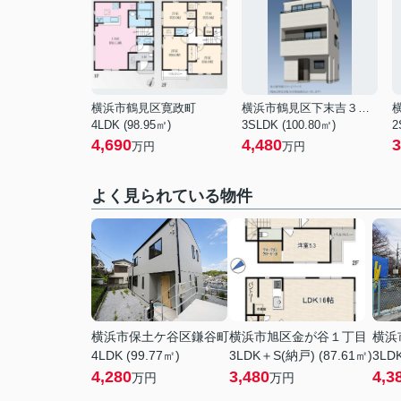
横浜市鶴見区寛政町
横浜市鶴見区下末吉３丁目
4LDK (98.95㎡)
3SLDK (100.80㎡)
2
4,690
4,480
3
万円
万円
よく見られている物件
横浜市保土ケ谷区鎌谷町
横浜市旭区金が谷１丁目
横浜
4LDK (99.77㎡)
3LDK＋S(納戸) (87.61㎡)
3LDK
4,280
3,480
4,3
万円
万円