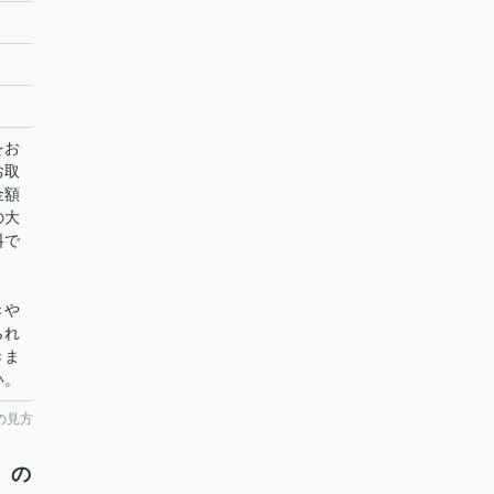
をお
お取
金額
の大
料で
きや
られ
きま
い。
の見方
）の