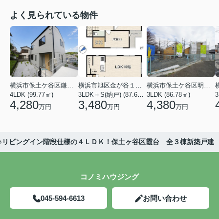
よく見られている物件
横浜市保土ケ谷区鎌谷町
横浜市旭区金が谷１丁目
横浜市保土ケ谷区明神台
4LDK (99.77㎡)
3LDK＋S(納戸) (87.61㎡)
3LDK (86.78㎡)
4,280
3,480
4,380
万円
万円
万円
♪リビングイン階段仕様の４ＬＤＫ！保土ヶ谷区霞台 全３棟新築戸建
コノミハウジング
045-594-6613
お問い合わせ