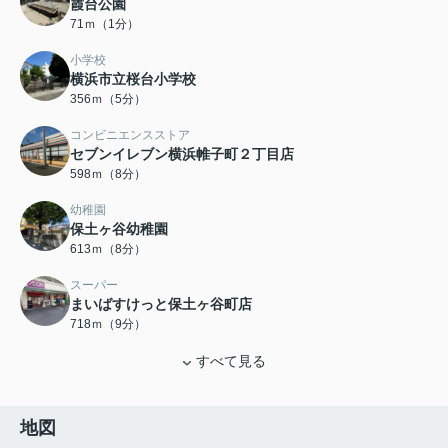
霞台公園
71ｍ（1分）
小学校
横浜市立桜台小学校
356ｍ（5分）
コンビニエンスストア
セブンイレブン横浜帷子町２丁目店
598ｍ（8分）
幼稚園
保土ヶ谷幼稚園
613ｍ（8分）
スーパー
まいばすけっと保土ヶ谷町店
718ｍ（9分）
すべて見る
地図