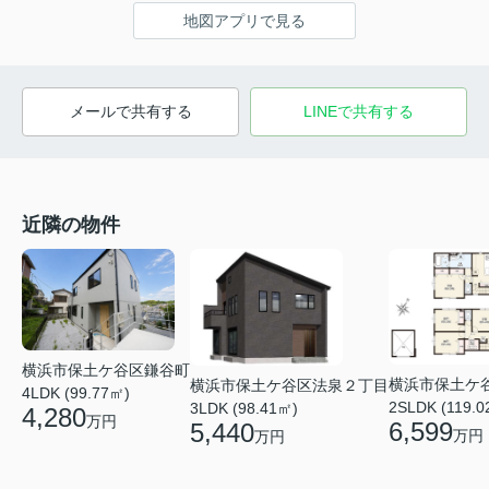
地図アプリで見る
メールで共有する
LINEで共有する
近隣の物件
横浜市保土ケ谷区鎌谷町
横浜市保土ケ
横浜市保土ケ谷区法泉２丁目
4LDK (99.77㎡)
2SLDK (119.0
3LDK (98.41㎡)
4,280
万円
6,599
5,440
万円
万円