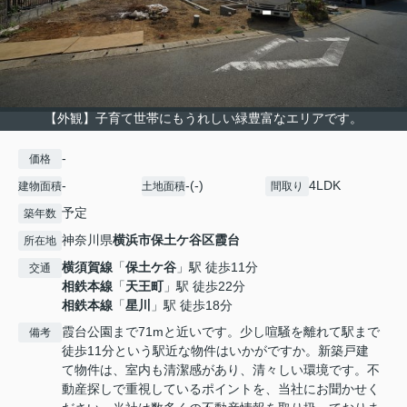
【外観】子育て世帯にもうれしい緑豊富なエリアです。
-
価格
-
-(-)
4LDK
建物面積
土地面積
間取り
予定
築年数
神奈川県
横浜市保土ケ谷区
霞台
所在地
横須賀線
「
保土ケ谷
」駅 徒歩11分
交通
相鉄本線
「
天王町
」駅 徒歩22分
相鉄本線
「
星川
」駅 徒歩18分
霞台公園まで71mと近いです。少し喧騒を離れて駅まで
備考
徒歩11分という駅近な物件はいかがですか。新築戸建
て物件は、室内も清潔感があり、清々しい環境です。不
動産探しで重視しているポイントを、当社にお聞かせく