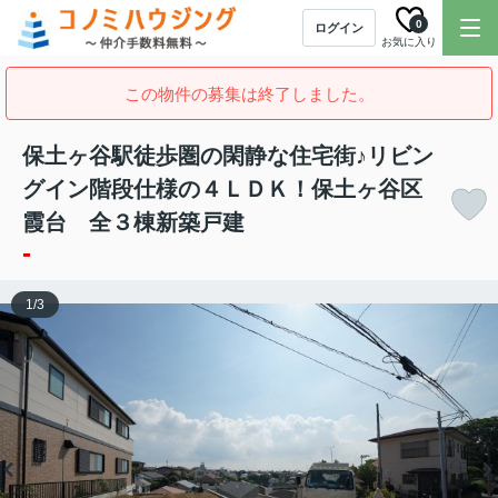
0
ログイン
お気に入り
この物件の募集は終了しました。
保土ヶ谷駅徒歩圏の閑静な住宅街♪リビン
グイン階段仕様の４ＬＤＫ！保土ヶ谷区
霞台 全３棟新築戸建
-
1
/
3