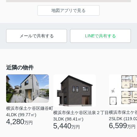
地図アプリで見る
メールで共有する
LINEで共有する
近隣の物件
横浜市保土ケ谷区鎌谷町
横浜市保土ケ
横浜市保土ケ谷区法泉２丁目
4LDK (99.77㎡)
2SLDK (119.0
3LDK (98.41㎡)
4,280
万円
6,599
5,440
万円
万円