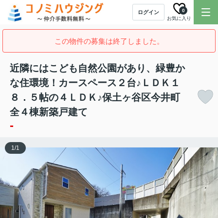
0
ログイン
お気に入り
この物件の募集は終了しました。
近隣にはこども自然公園があり、緑豊か
な住環境！カースペース２台♪ＬＤＫ１
８．５帖の４ＬＤＫ♪保土ヶ谷区今井町
全４棟新築戸建て
-
1
/
1