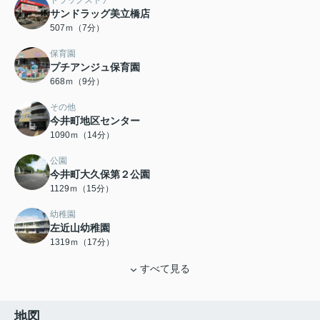
ドラッグストア
サンドラッグ美立橋店
507ｍ（7分）
保育園
プチアンジュ保育園
668ｍ（9分）
その他
今井町地区センター
1090ｍ（14分）
公園
今井町大久保第２公園
1129ｍ（15分）
幼稚園
左近山幼稚園
1319ｍ（17分）
すべて見る
地図