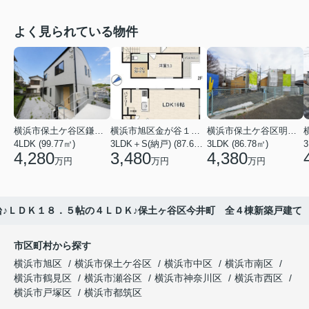
よく見られている物件
横浜市保土ケ谷区鎌谷町
横浜市旭区金が谷１丁目
横浜市保土ケ谷区明神台
4LDK (99.77㎡)
3LDK＋S(納戸) (87.61㎡)
3LDK (86.78㎡)
4,280
3,480
4,380
万円
万円
万円
♪ＬＤＫ１８．５帖の４ＬＤＫ♪保土ヶ谷区今井町 全４棟新築戸建て
市区町村から探す
横浜市旭区
横浜市保土ケ谷区
横浜市中区
横浜市南区
横浜市鶴見区
横浜市瀬谷区
横浜市神奈川区
横浜市西区
横浜市戸塚区
横浜市都筑区