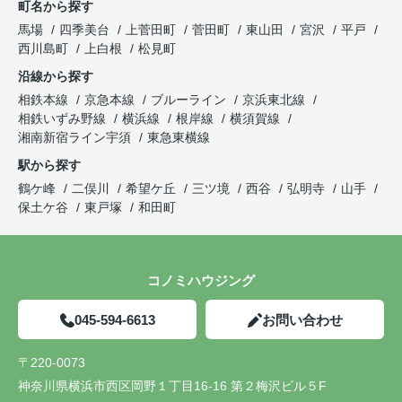
町名から探す
馬場
四季美台
上菅田町
菅田町
東山田
宮沢
平戸
西川島町
上白根
松見町
沿線から探す
相鉄本線
京急本線
ブルーライン
京浜東北線
相鉄いずみ野線
横浜線
根岸線
横須賀線
湘南新宿ライン宇須
東急東横線
駅から探す
鶴ケ峰
二俣川
希望ケ丘
三ツ境
西谷
弘明寺
山手
保土ケ谷
東戸塚
和田町
コノミハウジング
045-594-6613
お問い合わせ
〒220-0073
神奈川県横浜市西区岡野１丁目16-16 第２梅沢ビル５F