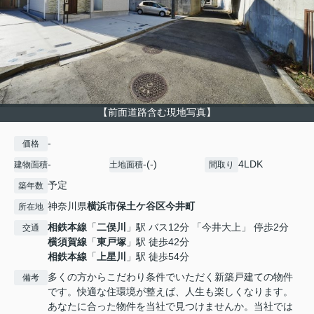
【前面道路含む現地写真】
-
価格
-
-(-)
4LDK
建物面積
土地面積
間取り
予定
築年数
神奈川県
横浜市保土ケ谷区
今井町
所在地
相鉄本線
「
二俣川
」駅 バス12分 「今井大上」 停歩2分
交通
横須賀線
「
東戸塚
」駅 徒歩42分
相鉄本線
「
上星川
」駅 徒歩54分
多くの方からこだわり条件でいただく新築戸建ての物件
備考
です。快適な住環境が整えば、人生も楽しくなります。
あなたに合った物件を当社で見つけませんか。当社では