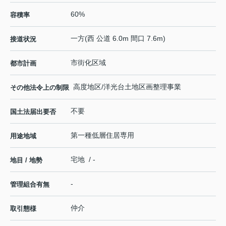
60%
容積率
一方(西 公道 6.0m 間口 7.6m)
接道状況
市街化区域
都市計画
高度地区/洋光台土地区画整理事業
その他法令上の制限
不要
国土法届出要否
第一種低層住居専用
用途地域
宅地 / -
地目 / 地勢
-
管理組合有無
仲介
取引態様