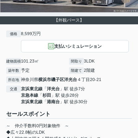
【外観パース】
8,599万円
価格
支払いシミュレーション
101.23㎡
3LDK
建物面積
間取り
予定
2階建
築年数
階建て
神奈川県
横浜市磯子区
洋光台
４丁目20-21
所在地
京浜東北線
「
洋光台
」駅 徒歩7分
交通
京急本線
「
杉田
」駅 徒歩28分
京浜東北線
「
港南台
」駅 徒歩30分
セールスポイント
～ 仲介手数料0円対象物件 ～
◆広々22.8帖のLDK