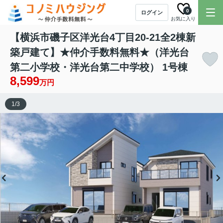
0
ログイン
お気に入り
【横浜市磯子区洋光台4丁目20-21全2棟新
築戸建て】★仲介手数料無料★（洋光台
第二小学校・洋光台第二中学校） 1号棟
8,599
万円
1
/
3