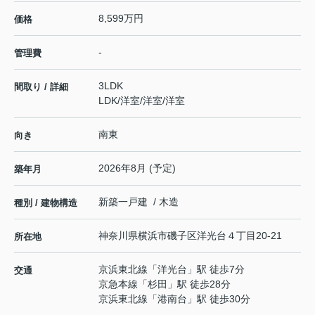
8,599万円
価格
-
管理費
3LDK
間取り / 詳細
LDK
/
洋室
/
洋室
/
洋室
南東
向き
2026年8月 (予定)
築年月
新築一戸建 / 木造
種別 / 建物構造
神奈川県
横浜市磯子区
洋光台
４丁目20-21
所在地
京浜東北線
「
洋光台
」駅 徒歩7分
交通
京急本線
「
杉田
」駅 徒歩28分
京浜東北線
「
港南台
」駅 徒歩30分