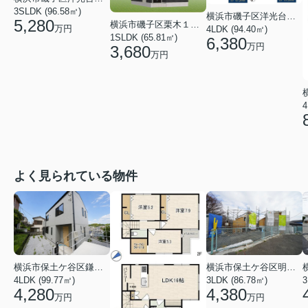
3SLDK (96.58㎡)
横浜市磯子区洋光台３丁目
5,280
横浜市磯子区栗木１丁目
万円
4LDK (94.40㎡)
1SLDK (65.81㎡)
6,380
万円
3,680
万円
4
よく見られている物件
横浜市保土ケ谷区鎌谷町
横浜市保土ケ谷区明神台
4LDK (99.77㎡)
3LDK (86.78㎡)
4,280
4,380
万円
万円