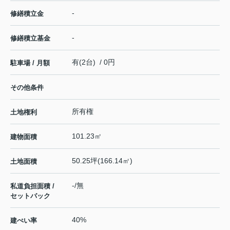
-
修繕積立金
-
修繕積立基金
有(2台) / 0円
駐車場 / 月額
その他条件
所有権
土地権利
101.23㎡
建物面積
50.25坪(166.14㎡)
土地面積
-/無
私道負担面積 /
セットバック
40%
建ぺい率