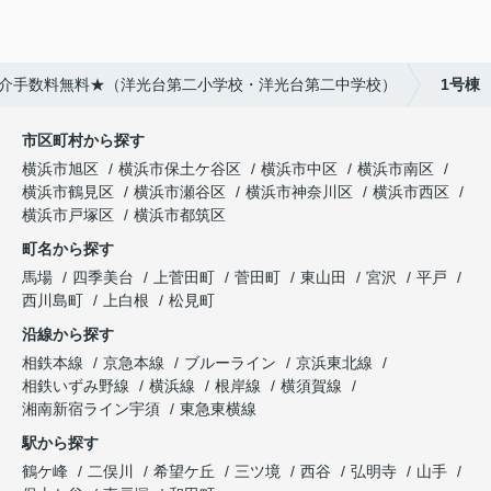
★仲介手数料無料★（洋光台第二小学校・洋光台第二中学校）
1号棟
市区町村から探す
横浜市旭区
横浜市保土ケ谷区
横浜市中区
横浜市南区
横浜市鶴見区
横浜市瀬谷区
横浜市神奈川区
横浜市西区
横浜市戸塚区
横浜市都筑区
町名から探す
馬場
四季美台
上菅田町
菅田町
東山田
宮沢
平戸
西川島町
上白根
松見町
沿線から探す
相鉄本線
京急本線
ブルーライン
京浜東北線
相鉄いずみ野線
横浜線
根岸線
横須賀線
湘南新宿ライン宇須
東急東横線
駅から探す
鶴ケ峰
二俣川
希望ケ丘
三ツ境
西谷
弘明寺
山手