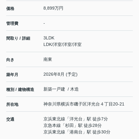
8,899万円
価格
-
管理費
3LDK
間取り / 詳細
LDK
/
洋室
/
洋室
/
洋室
南東
向き
2026年8月 (予定)
築年月
新築一戸建 / 木造
種別 / 建物構造
神奈川県
横浜市磯子区
洋光台
４丁目20-21
所在地
京浜東北線
「
洋光台
」駅 徒歩7分
交通
京急本線
「
杉田
」駅 徒歩28分
京浜東北線
「
港南台
」駅 徒歩30分