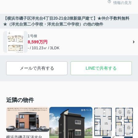
情報の見方
【横浜市磯子区洋光台4丁目20-21全2棟新築戸建て】★仲介手数料無料
★（洋光台第二小学校・洋光台第二中学校）の他の物件
1号棟
8,599万円
- / 101.23㎡ / 3LDK
メールで共有する
LINEで共有する
近隣の物件
横浜市磯子区洋光台２丁目