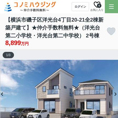
0
ログイン
お気に入り
【横浜市磯子区洋光台4丁目20-21全2棟新
築戸建て】★仲介手数料無料★（洋光台
第二小学校・洋光台第二中学校） 2号棟
8,899
万円
1
/
3