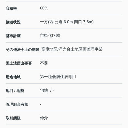
60%
容積率
一方(西 公道 6.0m 間口 7.6m)
接道状況
市街化区域
都市計画
高度地区/洋光台土地区画整理事業
その他法令上の制限
不要
国土法届出要否
第一種低層住居専用
用途地域
宅地 / -
地目 / 地勢
-
管理組合有無
仲介
取引態様