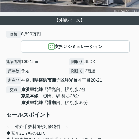
【外観パース】
8,899万円
価格
支払いシミュレーション
100.18㎡
3LDK
建物面積
間取り
予定
2階建
築年数
階建て
神奈川県
横浜市磯子区
洋光台
４丁目20-21
所在地
京浜東北線
「
洋光台
」駅 徒歩7分
交通
京急本線
「
杉田
」駅 徒歩28分
京浜東北線
「
港南台
」駅 徒歩30分
セールスポイント
～ 仲介手数料0円対象物件 ～
◆広々21.7帖のLDK