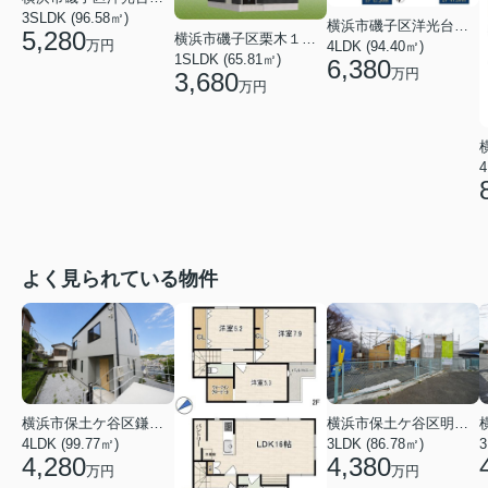
3SLDK (96.58㎡)
横浜市磯子区洋光台３丁目
5,280
横浜市磯子区栗木１丁目
万円
4LDK (94.40㎡)
1SLDK (65.81㎡)
6,380
万円
3,680
万円
4
よく見られている物件
横浜市保土ケ谷区鎌谷町
横浜市保土ケ谷区明神台
4LDK (99.77㎡)
3LDK (86.78㎡)
4,280
4,380
万円
万円