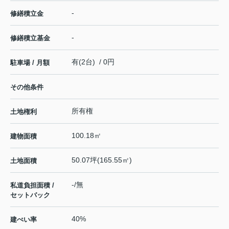
-
修繕積立金
-
修繕積立基金
有(2台) / 0円
駐車場 / 月額
その他条件
所有権
土地権利
100.18㎡
建物面積
50.07坪(165.55㎡)
土地面積
-/無
私道負担面積 /
セットバック
40%
建ぺい率