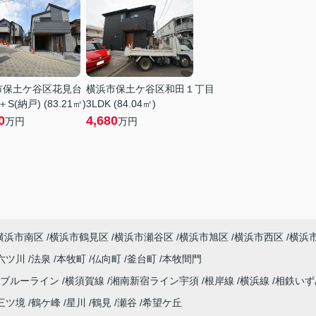
市保土ケ谷区花見台
横浜市保土ケ谷区和田１丁目
＋S(納戸) (83.21㎡)
3LDK (84.04㎡)
0
4,680
万円
万円
横浜市南区
横浜市鶴見区
横浜市瀬谷区
横浜市旭区
横浜市西区
横浜
六ツ川
法泉
本牧町
仏向町
釜台町
本牧間門
ブルーライン
横須賀線
湘南新宿ライン宇須
根岸線
横浜線
相鉄い
三ツ境
鶴ケ峰
星川
鶴見
瀬谷
希望ケ丘