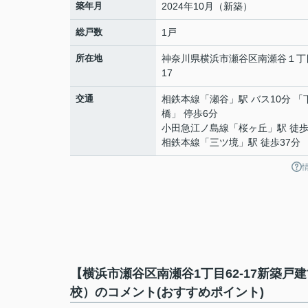
築年月
2024年10月（新築）
総戸数
1戸
所在地
神奈川県
横浜市瀬谷区
南瀬谷
１丁
17
交通
相鉄本線
「
瀬谷
」駅 バス10分 
橋」 停歩6分
小田急江ノ島線
「
桜ヶ丘
」駅 徒歩
相鉄本線
「
三ツ境
」駅 徒歩37分
【横浜市瀬谷区南瀬谷1丁目62-17新築
校）のコメント(おすすめポイント)