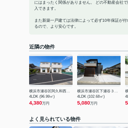
にはまったく関係がありません。 どの不動産会社
入できます。
また新築一戸建ては法律によって必ず10年保証が
るので、より安心です。
近隣の物件
横浜市瀬谷区阿久和西４丁目
横浜市瀬谷区下瀬谷３丁目
4LDK (96.99㎡)
4LDK (102.68㎡)
4
4,380
5,080
5
万円
万円
よく見られている物件