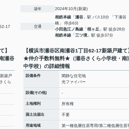
2024年10月(新築)
築年
相鉄本線
「
瀬谷
」駅 バス10分 「下瀬谷
橋」 停歩6分
交通
2-17
小田急江ノ島線
「
桜ヶ丘
」駅 徒歩28分
相鉄本線
「
三ツ境
」駅 徒歩37分
建て】
【横浜市瀬谷区南瀬谷1丁目62-17新築戸建て
南瀬谷
★仲介手数料無料★（瀬谷さくら小学校・南
中学校）の詳細情報
7新築戸
設備条件
閑静な住宅地
さくら
光ファイバー
設備(その他)
-
土地権利
所有権
国土法届出
不要
用途地域
第一種低層住居専用/第二種低層住居