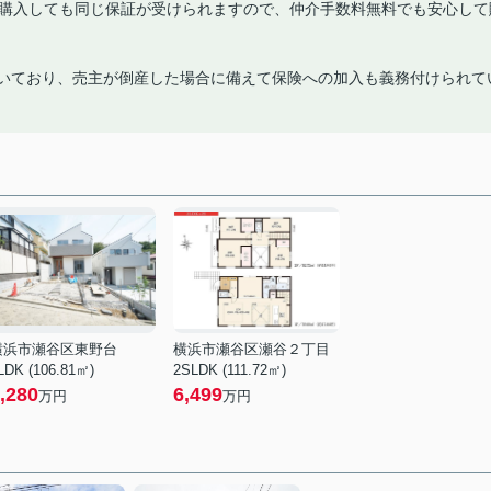
で購入しても同じ保証が受けられますので、仲介手数料無料でも安心して
付いており、売主が倒産した場合に備えて保険への加入も義務付けられて
横浜市瀬谷区東野台
横浜市瀬谷区瀬谷２丁目
LDK (106.81㎡)
2SLDK (111.72㎡)
,280
6,499
万円
万円