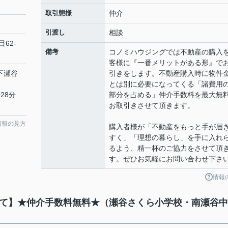
取引態様
仲介
引渡し
相談
目62-
備考
コノミハウジングでは不動産の購入
客様に『一番メリットがある形』で
「下瀬谷
引きをします。不動産購入時に物件
とは別に必要になってくる「諸費用
28分
部分を占める」仲介手数料を最大無
お取引きさせて頂きます。
情報の見方
購入者様が「不動産をもっと手が届
すく」「理想の暮らし」を手に入れ
るよう、精一杯のご協力をさせて頂
す。ぜひお気軽にお問い合わせ下さ
情報
戸建て】★仲介手数料無料★（瀬谷さくら小学校・南瀬谷