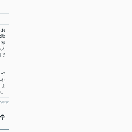
をお
お取
金額
の大
料で
きや
られ
きま
い。
の見方
中学