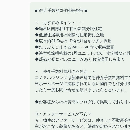
■□仲介手数料0円対象物件□■
～ おすすめポイント ～
◆瀬谷区南瀬谷1丁目の新築分譲住宅
◆低層住居専用の閑静な住宅街に立地
◆広々約21.5帖のLDKは対面キッチン採用
◆たっぷりしまえるWIC・SIC付で収納豊富
◆浴室乾燥機搭載の1坪ユニットバス、食洗機など
◆2階2か所にバルコニーがありお洗濯干しも楽々
～ 仲介手数料無料の０仲介 ～
コノミハウジングは新築戸建てを仲介手数料無料で
当ホームページに掲載されていない物件でも仲介手
したら一度お問い合せを頂けましたらと思います。
◆お客様からのの質問をブログにて掲載しておりま
Ｑ：アフターサービスが不安？
Ａ：物件のアフターサービスは、仲介した不動産会
主がおこなう義務があると、法律で定められていま