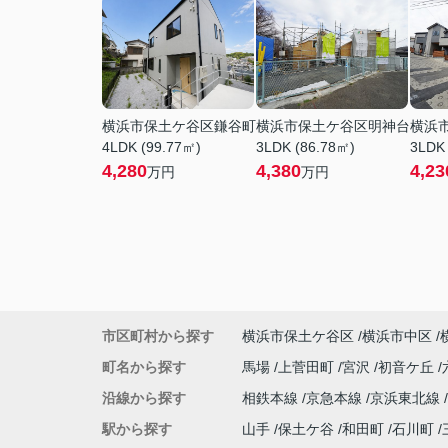
横浜市保土ケ谷区鎌谷町
横浜市保土ケ谷区明神台
横浜
4LDK (99.77㎡)
3LDK (86.78㎡)
3LDK
4,280
4,380
4,23
万円
万円
市区町村から探す
横浜市保土ケ谷区
横浜市中区
町名から探す
馬場
上菅田町
宮沢
初音ケ丘
沿線から探す
相鉄本線
京急本線
京浜東北線
駅から探す
山手
保土ケ谷
和田町
石川町