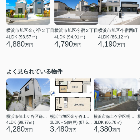
横浜市旭区金が谷２丁目
横浜市旭区今宿２丁目
横浜市旭区今宿西町
4LDK (93.57㎡)
4LDK (94.91㎡)
4LDK (86.12㎡)
4,880
4,790
4,190
万円
万円
万円
よく見られている物件
横浜市保土ケ谷区鎌谷町
横浜市旭区金が谷１丁目
横浜市保土ケ谷区明神台
4LDK (99.77㎡)
3LDK＋S(納戸) (87.61㎡)
3LDK (86.78㎡)
4,280
3,480
4,380
万円
万円
万円