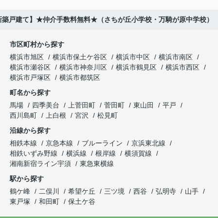
棟新築戸建て】★仲介手数料無料★（さちが丘小学校・万騎が原中学校）
市区町村から探す
横浜市旭区
横浜市保土ケ谷区
横浜市中区
横浜市南区
横浜市瀬谷区
横浜市神奈川区
横浜市鶴見区
横浜市西区
横浜市戸塚区
横浜市都筑区
町名から探す
馬場
四季美台
上菅田町
菅田町
東山田
平戸
西川島町
上白根
宮沢
松見町
沿線から探す
相鉄本線
京急本線
ブルーライン
京浜東北線
相鉄いずみ野線
横浜線
根岸線
横須賀線
湘南新宿ライン宇須
東急東横線
駅から探す
鶴ケ峰
二俣川
希望ケ丘
三ツ境
西谷
弘明寺
山手
東戸塚
和田町
保土ケ谷