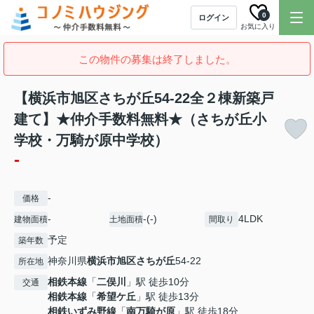
0
ログイン
お気に入り
この物件の募集は終了しました。
【横浜市旭区さちが丘54-22全２棟新築戸
建て】★仲介手数料無料★（さちが丘小
学校・万騎が原中学校）
-
-
価格
-
-(-)
4LDK
建物面積
土地面積
間取り
予定
築年数
神奈川県
横浜市旭区
さちが丘
54-22
所在地
相鉄本線
「
二俣川
」駅 徒歩10分
交通
相鉄本線
「
希望ケ丘
」駅 徒歩13分
相鉄いずみ野線
「
南万騎が原
」駅 徒歩18分