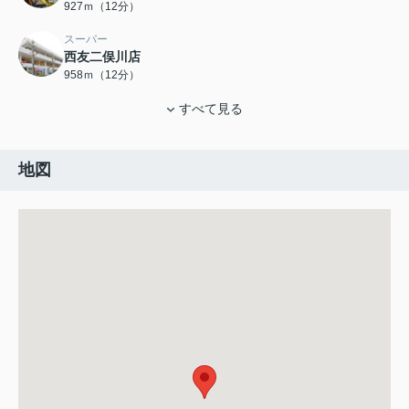
927ｍ（12分）
スーパー
西友二俣川店
958ｍ（12分）
すべて見る
地図