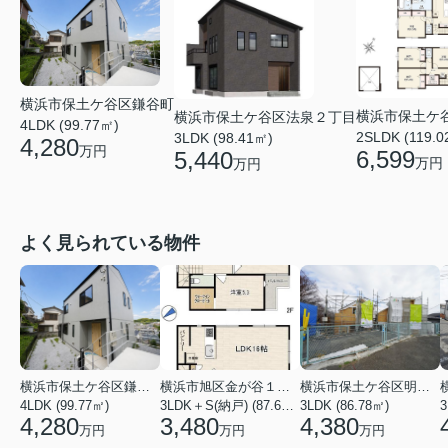
横浜市保土ケ谷区鎌谷町
横浜市保土ケ
横浜市保土ケ谷区法泉２丁目
4LDK (99.77㎡)
2SLDK (119.0
3LDK (98.41㎡)
4,280
万円
6,599
5,440
万円
万円
よく見られている物件
横浜市保土ケ谷区鎌谷町
横浜市旭区金が谷１丁目
横浜市保土ケ谷区明神台
4LDK (99.77㎡)
3LDK＋S(納戸) (87.61㎡)
3LDK (86.78㎡)
4,280
3,480
4,380
万円
万円
万円