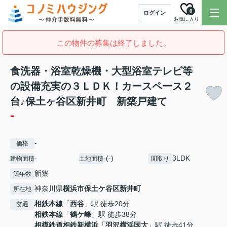
0
ログイン
お気に入り
この物件の募集は終了しました。
食洗器・浴室乾燥機・大型浴室テレビ等
の設備充実の３ＬＤＫ！カースペース２
台♪保土ヶ谷区新井町 新築戸建て
-
-
価格
-
-(-)
3LDK
建物面積
土地面積
間取り
新築
築年数
神奈川県
横浜市保土ケ谷区
新井町
所在地
相鉄本線
「
西谷
」駅 徒歩20分
交通
相鉄本線
「
鶴ケ峰
」駅 徒歩38分
相模鉄道相鉄新横浜
「
羽沢横浜国大
」駅 徒歩41分