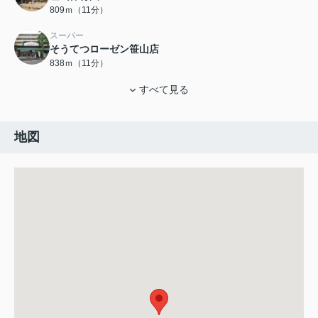
809ｍ（11分）
スーパー
そうてつローゼン笹山店
838ｍ（11分）
すべて見る
地図