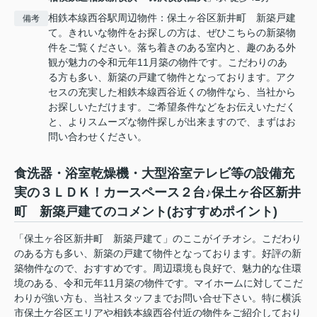
相鉄本線西谷駅周辺物件：保土ヶ谷区新井町 新築戸建
備考
て。きれいな物件をお探しの方は、ぜひこちらの新築物
件をご覧ください。落ち着きのある室内と、趣のある外
観が魅力の令和元年11月築の物件です。こだわりのあ
る方も多い、新築の戸建て物件となっております。アク
セスの充実した相鉄本線西谷近くの物件なら、当社から
お探しいただけます。ご希望条件などをお伝えいただく
と、よりスムーズな物件探しが出来ますので、まずはお
問い合わせください。
食洗器・浴室乾燥機・大型浴室テレビ等の設備充
実の３ＬＤＫ！カースペース２台♪保土ヶ谷区新井
町 新築戸建てのコメント(おすすめポイント)
「保土ヶ谷区新井町 新築戸建て」のここがイチオシ。こだわり
のある方も多い、新築の戸建て物件となっております。好評の新
築物件なので、おすすめです。周辺環境も良好で、魅力的な住環
境のある、令和元年11月築の物件です。マイホームに対してこだ
わりが強い方も、当社スタッフまでお問い合せ下さい。特に横浜
市保土ケ谷区エリアや相鉄本線西谷付近の物件をご紹介しており