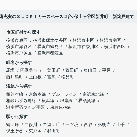
備充実の３ＬＤＫ！カースペース２台♪保土ヶ谷区新井町 新築戸建て
市区町村から探す
横浜市旭区
横浜市保土ケ谷区
横浜市中区
横浜市南区
横浜市瀬谷区
横浜市鶴見区
横浜市神奈川区
横浜市西区
横浜市戸塚区
横浜市都筑区
町名から探す
馬場
四季美台
上菅田町
菅田町
東山田
平戸
西川島町
上白根
宮沢
松見町
沿線から探す
相鉄本線
京急本線
ブルーライン
京浜東北線
相鉄いずみ野線
横浜線
根岸線
横須賀線
湘南新宿ライン宇須
東急東横線
駅から探す
鶴ケ峰
二俣川
希望ケ丘
三ツ境
西谷
弘明寺
山手
保土ケ谷
東戸塚
和田町