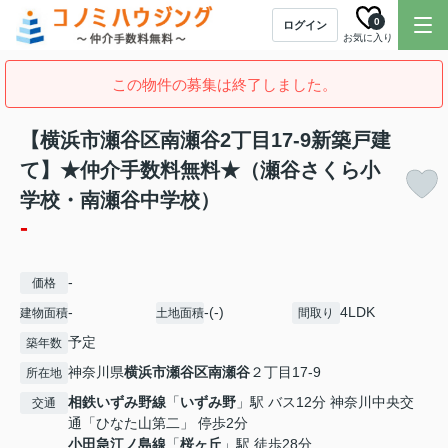
0
ログイン
お気に入り
この物件の募集は終了しました。
【横浜市瀬谷区南瀬谷2丁目17-9新築戸建
て】★仲介手数料無料★（瀬谷さくら小
学校・南瀬谷中学校）
-
-
価格
-
-(-)
4LDK
建物面積
土地面積
間取り
予定
築年数
神奈川県
横浜市瀬谷区
南瀬谷
２丁目17-9
所在地
相鉄いずみ野線
「
いずみ野
」駅 バス12分 神奈川中央交
交通
通「ひなた山第二」 停歩2分
小田急江ノ島線
「
桜ヶ丘
」駅 徒歩28分