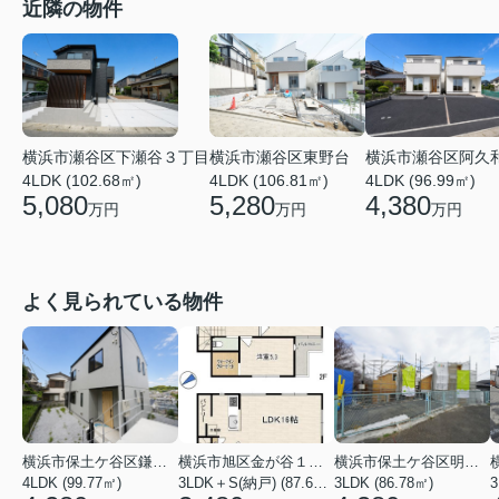
近隣の物件
横浜市瀬谷区下瀬谷３丁目
横浜市瀬谷区東野台
横浜市瀬谷区阿久
4LDK (102.68㎡)
4LDK (106.81㎡)
4LDK (96.99㎡)
5,080
5,280
4,380
万円
万円
万円
よく見られている物件
横浜市保土ケ谷区鎌谷町
横浜市旭区金が谷１丁目
横浜市保土ケ谷区明神台
4LDK (99.77㎡)
3LDK＋S(納戸) (87.61㎡)
3LDK (86.78㎡)