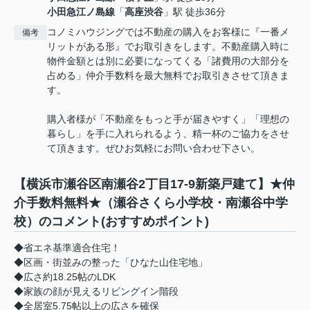
小田急江ノ島線
「
高座渋谷
」駅 徒歩36分
コノミハウジングでは不動産の購入をお客様に『一番メ
備考
リットがある形』でお取引きをします。不動産購入時に
物件金額とは別に必要になってくる「諸費用の大部分を
占める」仲介手数料を最大無料でお取引きさせて頂きま
す。
購入者様が「不動産をもっと手が届きやすく」「理想の
暮らし」を手に入れられるよう、精一杯のご協力をさせ
て頂きます。ぜひお気軽にお問い合わせ下さい。
【横浜市瀬谷区南瀬谷2丁目17-9新築戸建て】★仲
介手数料無料★（瀬谷さくら小学校・南瀬谷中学
校）のコメント(おすすめポイント)
◆省エネ基準適合住宅！
◆区画・街並みの整った「ひなた山住宅地」
◆広さ約18.25帖のLDK
◆家族の顔が見えるリビングイン階段
◆全居室5.75帖以上の広さを確保