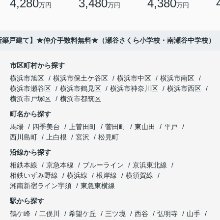
4,280
3,480
4,380
万円
万円
万円
9新築戸建て】★仲介手数料無料★（瀬谷さくら小学校・南瀬谷中学校）
市区町村から探す
横浜市旭区
横浜市保土ケ谷区
横浜市中区
横浜市南区
横浜市瀬谷区
横浜市鶴見区
横浜市神奈川区
横浜市西区
横浜市戸塚区
横浜市都筑区
町名から探す
馬場
四季美台
上菅田町
菅田町
東山田
平戸
西川島町
上白根
宮沢
松見町
沿線から探す
相鉄本線
京急本線
ブルーライン
京浜東北線
相鉄いずみ野線
横浜線
根岸線
横須賀線
湘南新宿ライン宇須
東急東横線
駅から探す
鶴ケ峰
二俣川
希望ケ丘
三ツ境
西谷
弘明寺
山手