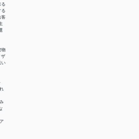
来る
する
お客
生
選
建物
イザ
伝い
～～
れ
み
な
ア