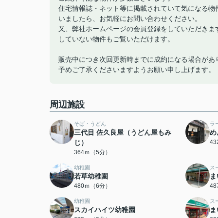
住宅情報誌・ネット等に掲載されていて気になる物
いましたら、お気軽にお問い合わせください。
又、弊社ホームページの会員登録をしていただきま
していない物件もご覧いただけます。
販売中につき次回更新時までに成約になる場合があ
予めご了承くださいますようお願い申し上げます。
周辺施設
そば・うどん
ラ
三代目 佐久良屋（うどん屋もみ
め
じ）
4
364ｍ（5分）
幼稚園
ス
若草幼稚園
ま
480ｍ（6分）
4
幼稚園
ス
スカイハイツ幼稚園
ま