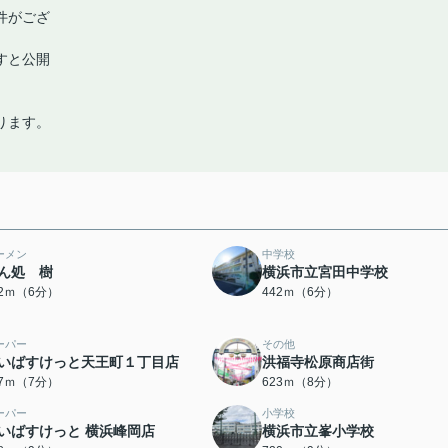
件がござ
すと公開
ります。
ーメン
中学校
ん処 樹
横浜市立宮田中学校
32ｍ（6分）
442ｍ（6分）
ーパー
その他
いばすけっと天王町１丁目店
洪福寺松原商店街
87ｍ（7分）
623ｍ（8分）
ーパー
小学校
いばすけっと 横浜峰岡店
横浜市立峯小学校