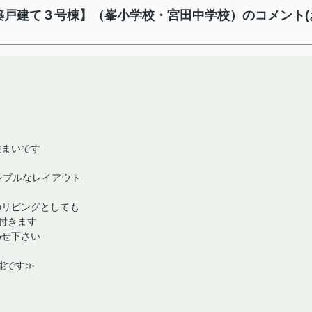
新築戸建て３号棟】（峯小学校・宮田中学校）のコメント(
住まいです
シブルなレイアウト
のリビングとしても
片付きます
わせ下さい
能です≫