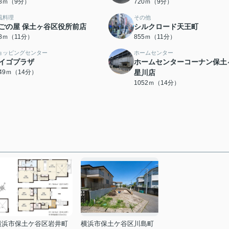
98ｍ（9分）
720ｍ（9分）
風料理
その他
ごの屋 保土ヶ谷区役所前店
シルクロード天王町
28ｍ（11分）
855ｍ（11分）
ョッピングセンター
ホームセンター
イゴプラザ
ホームセンターコーナン保土
049ｍ（14分）
星川店
1052ｍ（14分）
横浜市保土ケ谷区岩井町
横浜市保土ケ谷区川島町