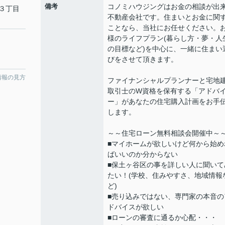
備考
コノミハウジングはお金の相談が出
３丁目
不動産会社です。住まいとお金に関
ことなら、当社にお任せください。
様のライフプラン(暮らし方・夢・人
の目標など)を中心に、一緒に住まい
びをさせて頂きます。
情報の見方
ファイナンシャルプランナーと宅地
取引士のW資格を保有する「アドバ
ー」があなたの住宅購入計画をお手
します。
～～住宅ローン無料相談会開催中
■マイホームが欲しいけど何から始め
ばいいのか分からない
■保土ヶ谷区の事を詳しい人に聞いて
たい！(学校、住みやすさ、地域情報
ど)
■売り込みではない、専門家の本音の
ドバイスが欲しい
■ローンの審査に通るか心配・・・