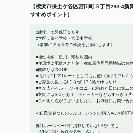
【横浜市保土ケ谷区宮田町３丁目293-4
すすめポイント)
□建物、地盤保証１０年
□学区：峯小学校・宮田中学校
（事前に役所等でご確認をお願いします）
■相鉄本線「星川」駅徒歩圏内
■住環境に配慮された第一種低層住居専用地域のお
■間取りは2SLDK
■納戸は2ドア1ルームとしてもお使い頂けるフレキ
■ご家族の集まるLDKは約17.5帖とゆったり
■空が広がるルーフバルコニーは晴れた日には第二
■玄関にはSICがあり、ベビーカーなどもすっきり
■ご不明な点がございましたら、お気軽にお問い合
≪自己資金なしのフルローンでのご購入もご相談可
弊社ホームページに掲載していない物件でも、
ご紹介可能な物件が多数ございます。