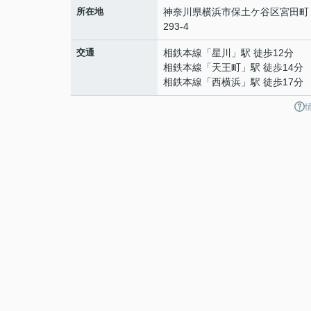
所在地
神奈川県
横浜市保土ケ谷区
宮田町
293-4
交通
相鉄本線
「
星川
」駅 徒歩12分
相鉄本線
「
天王町
」駅 徒歩14分
相鉄本線
「
西横浜
」駅 徒歩17分