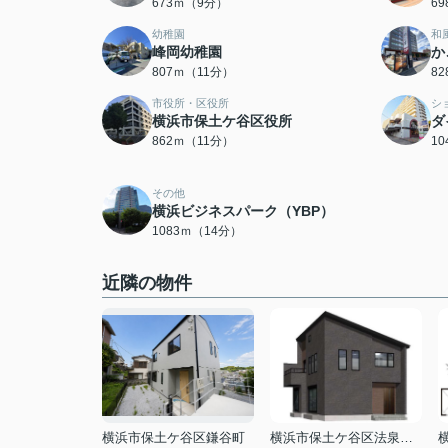
673ｍ（9分）
6
幼稚園
和
峰岡幼稚園
か
807ｍ（11分）
8
市役所・区役所
シ
横浜市保土ケ谷区役所
ダ
862ｍ（11分）
1
その他
横浜ビジネスパーク（YBP）
1083ｍ（14分）
近隣の物件
横浜市保土ケ谷区鎌谷町
横浜市保土ケ谷区法泉２丁目