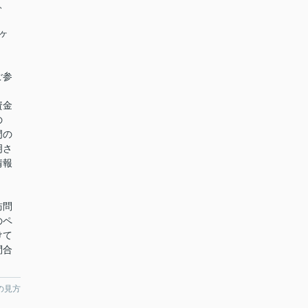
、
ヶ
ご参
資金
の
門の
明さ
情報
訪問
のペ
けて
問合
の見方