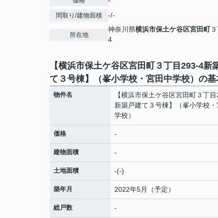
-
価格
-/-
間取り/建物面積
神奈川県
横浜市保土ケ谷区
宮田町
３
所在地
4
【横浜市保土ケ谷区宮田町３丁目293-4新
て３号棟】（峯小学校・宮田中学校）の基
物件名
【横浜市保土ケ谷区宮田町３丁目29
新築戸建て３号棟】（峯小学校・
学校）
価格
-
建物面積
-
土地面積
-(-)
築年月
2022年5月（予定）
総戸数
-