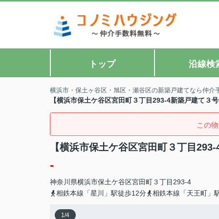
トップ
沿線検
横浜市・保土ヶ谷区・旭区・瀬谷区の新築戸建てなら仲介
【横浜市保土ケ谷区宮田町３丁目293-4新築戸建て３
この物
【横浜市保土ケ谷区宮田町３丁目293
-
神奈川県
横浜市保土ケ谷区
宮田町
３丁目293-4
相鉄本線「星川」駅徒歩12分
相鉄本線「天王町」駅
1
/
4