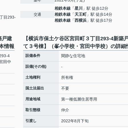
2022年5月(予定)
築年
相鉄本線
「
星川
」駅 徒歩12分
相鉄本線
「
天王町
」駅 徒歩14分
交通
丁目293-
相鉄本線
「
西横浜
」駅 徒歩17分
築戸建
【横浜市保土ケ谷区宮田町３丁目293-4新築
本情報
て３号棟】（峯小学校・宮田中学校）の詳細
3-4
設備条件
閑静な住宅地
宮田中
設備(その他)
-
土地権利
所有権
国土法届出
不要
用途地域
第一種低層住居専用
取引態様
仲介
引渡し
2022年8月下旬