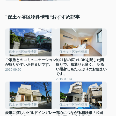
”保土ヶ谷区物件情報”おすすめ記事
保土ヶ谷区物件情報
保土ヶ谷区物件情報
ご家族とのコミュニケーション
約21帖の広々LDKを配した間
が取りやすいお住まいです。
取りで、風通りも良く、 明る
い陽射しもたっぷりのお住まい
2019.09.20
です。
2019.09.14
保土ヶ谷区物件情報
保土ヶ谷区物件情報
愛車に嬉しいビルドインガレー
都心につながる相鉄線「和田