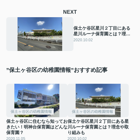
NEXT
保土ケ谷区星川２丁目にある
星川ルーナ保育園とは？理念
や取り組みも
2020.10.02
”保土ヶ谷区の幼稚園情報”おすすめ記事
保土ヶ谷区の幼稚園情報
保土ヶ谷区の幼稚園情報
保土ヶ谷区に住むなら知ってお
保土ケ谷区星川２丁目にある星
きたい！明神台保育園はどんな
川ルーナ保育園とは？理念や取
保育園？
り組みも
2020.11.05
2020.10.02