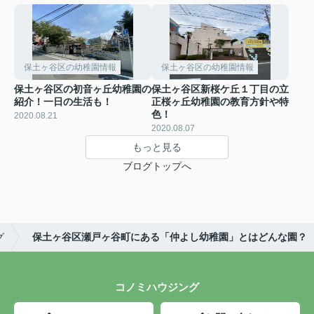
保土ヶ谷区の幼稚園情報
保土ヶ谷区の幼稚園情報
保土ヶ谷区の初音ヶ丘幼稚園の
保土ヶ谷区新桜ケ丘１丁目の立
紹介！一日の生活も！
正桜ヶ丘幼稚園の教育方針や特
色！
2020.08.21
2020.08.07
もっと見る
ブログトップへ
グ
保土ヶ谷区瀬戸ヶ谷町にある「仲よし幼稚園」とはどんな園？
コノミハウジング