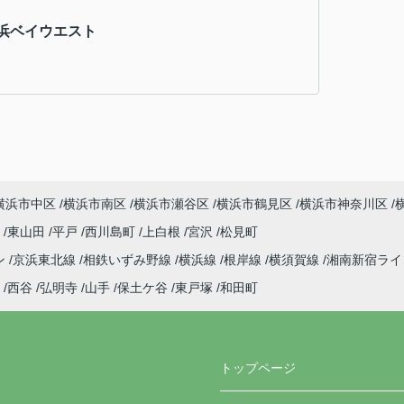
浜ベイウエスト
横浜市中区
横浜市南区
横浜市瀬谷区
横浜市鶴見区
横浜市神奈川区
町
東山田
平戸
西川島町
上白根
宮沢
松見町
ン
京浜東北線
相鉄いずみ野線
横浜線
根岸線
横須賀線
湘南新宿ラ
西谷
弘明寺
山手
保土ケ谷
東戸塚
和田町
トップページ