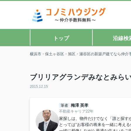
トップ
沿線検
横浜市・保土ヶ谷区・旭区・瀬谷区の新築戸建てなら仲介
ブリリアグランデみなとみら
2015.12.15
梅澤 英孝
筆者
不動産キャリア22年
家探しは、物件だけでなく「誰と探すか
とっては“お客様の将来を一緒に考える
一緒に想像しながら最適な住まいをご