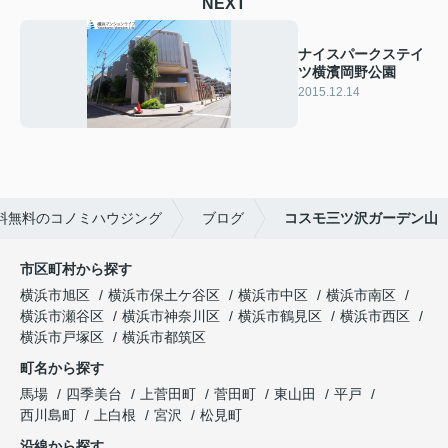
NEXT
ナイスパークステイ
ツ横濱岡野公園
2015.12.14
料無料のコノミハウジング
ブログ
コスモ三ツ沢ガーデン山
市区町村から探す
横浜市旭区
横浜市保土ケ谷区
横浜市中区
横浜市南区
横浜市瀬谷区
横浜市神奈川区
横浜市鶴見区
横浜市西区
横浜市戸塚区
横浜市都筑区
町名から探す
馬場
四季美台
上菅田町
菅田町
東山田
平戸
西川島町
上白根
宮沢
松見町
沿線から探す