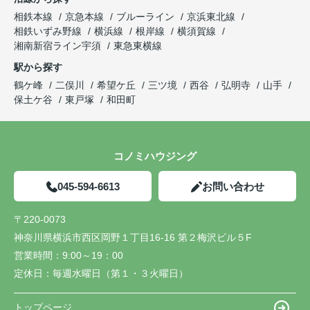
相鉄本線
京急本線
ブルーライン
京浜東北線
相鉄いずみ野線
横浜線
根岸線
横須賀線
湘南新宿ライン宇須
東急東横線
駅から探す
鶴ケ峰
二俣川
希望ケ丘
三ツ境
西谷
弘明寺
山手
保土ケ谷
東戸塚
和田町
コノミハウジング
045-594-6613
お問い合わせ
〒220-0073
神奈川県横浜市西区岡野１丁目16-16 第２梅沢ビル５F
営業時間：
9:00～19：00
定休日：
毎週水曜日（第１・３火曜日）
トップページ