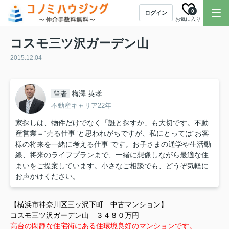
0
ログイン
お気に入り
コスモ三ツ沢ガーデン山
2015.12.04
梅澤 英孝
筆者
不動産キャリア22年
家探しは、物件だけでなく「誰と探すか」も大切です。不動
産営業＝“売る仕事”と思われがちですが、私にとっては“お客
様の将来を一緒に考える仕事”です。お子さまの通学や生活動
線、将来のライフプランまで、一緒に想像しながら最適な住
まいをご提案しています。小さなご相談でも、どうぞ気軽に
お声かけください。
【横浜市神奈川区三ッ沢下町 中古マンション】
コスモ三ツ沢ガーデン山 ３４８０万円
高台の閑静な住宅街にある住環境良好のマンションです。