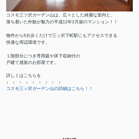
コスモ三ツ沢ガーデン山は、
広々とした綺麗な室内と、
落ち着いた外観が魅力の平成12年2月築のマンション！！
物件から5分歩くだけで三ッ沢下町駅にもアクセスできる
快適な周辺環境です。
１階部分につき専用庭や床下収納付の
戸建て感覚のお部屋です。
詳しくはこちらを
↓ ↓ ↓ ↓ ↓ ↓ ↓ ↓ ↓
コスモ三ッ沢ガーデン山の詳細はこちら！！