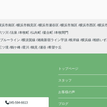
横浜市南区
横浜市鶴見区
横浜市瀬谷区
横浜市旭区
横浜市西区
横浜
六ツ川
法泉
本牧町
仏向町
釜台町
本牧間門
ブルーライン
横須賀線
湘南新宿ライン宇須
根岸線
横浜線
相鉄い
三ツ境
鶴ケ峰
星川
鶴見
瀬谷
希望ケ丘
トップページ
スタッフ
お客様の声
045-594-6613
ブログ