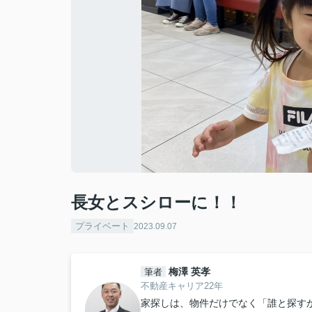
長女とスシローに！！
プライベート
2023.09.07
梅澤 英孝
筆者
不動産キャリア22年
家探しは、物件だけでなく「誰と探すか