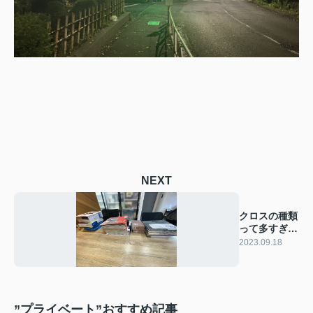
NEXT
クロスの種類
って多すぎじ
ゃないです
2023.09.18
か？
”プライベート”おすすめ記事