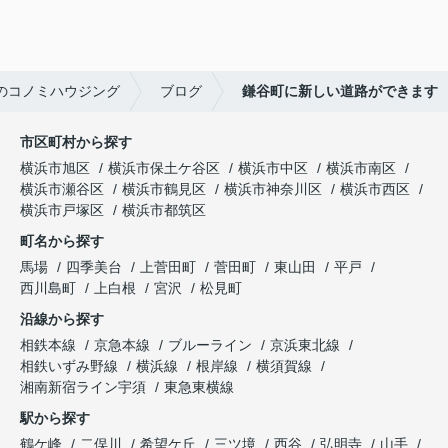
のコノミハウジング
ブログ
鎌谷町に新しい道路ができます
市区町村から探す
横浜市旭区
横浜市保土ケ谷区
横浜市中区
横浜市南区
横浜市瀬谷区
横浜市鶴見区
横浜市神奈川区
横浜市西区
横浜市戸塚区
横浜市都筑区
町名から探す
馬場
四季美台
上菅田町
菅田町
東山田
平戸
西川島町
上白根
宮沢
松見町
沿線から探す
相鉄本線
京急本線
ブルーライン
京浜東北線
相鉄いずみ野線
横浜線
根岸線
横須賀線
湘南新宿ライン宇須
東急東横線
駅から探す
鶴ケ峰
二俣川
希望ケ丘
三ツ境
西谷
弘明寺
山手