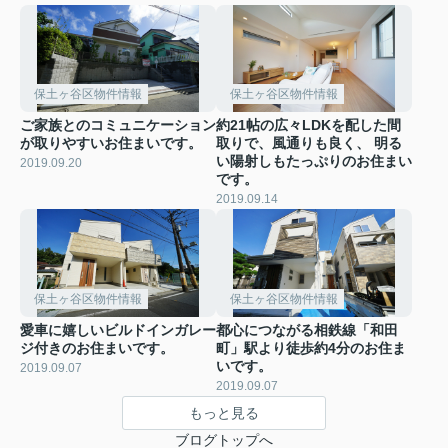
保土ヶ谷区物件情報
保土ヶ谷区物件情報
ご家族とのコミュニケーション
約21帖の広々LDKを配した間
が取りやすいお住まいです。
取りで、風通りも良く、 明る
い陽射しもたっぷりのお住まい
2019.09.20
です。
2019.09.14
保土ヶ谷区物件情報
保土ヶ谷区物件情報
愛車に嬉しいビルドインガレー
都心につながる相鉄線「和田
ジ付きのお住まいです。
町」駅より徒歩約4分のお住ま
いです。
2019.09.07
2019.09.07
もっと見る
ブログトップへ