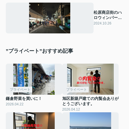
松原商店街のハ
ロウィンパーテ
ィに行ってきま
2024.10.26
した！
”プライベート”おすすめ記事
プライベート
プライベート
鎌倉野菜を買いに！
旭区新築戸建ての内覧会ありが
とうございます。
2026.04.22
2026.04.12