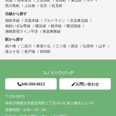
馬場
四季美台
上菅田町
菅田町
東山田
平戸
西川島町
上白根
宮沢
松見町
沿線から探す
相鉄本線
京急本線
ブルーライン
京浜東北線
相鉄いずみ野線
横浜線
根岸線
横須賀線
湘南新宿ライン宇須
東急東横線
駅から探す
鶴ケ峰
二俣川
希望ケ丘
三ツ境
西谷
弘明寺
山手
保土ケ谷
東戸塚
和田町
コノミハウジング
045-594-6613
お問い合わせ
〒220-0073
神奈川県横浜市西区岡野１丁目16-16 第２梅沢ビル５F
営業時間：
9:00～19：00