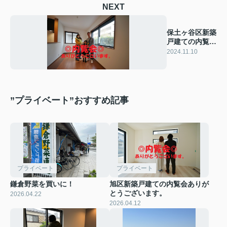
NEXT
保土ヶ谷区新築
戸建ての内覧会
に行ってきまし
2024.11.10
た！
”プライベート”おすすめ記事
プライベート
プライベート
鎌倉野菜を買いに！
旭区新築戸建ての内覧会ありが
とうございます。
2026.04.22
2026.04.12