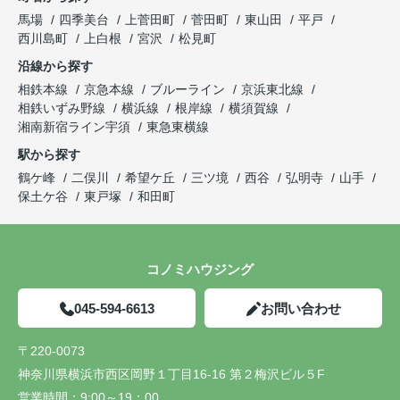
馬場
四季美台
上菅田町
菅田町
東山田
平戸
西川島町
上白根
宮沢
松見町
沿線から探す
相鉄本線
京急本線
ブルーライン
京浜東北線
相鉄いずみ野線
横浜線
根岸線
横須賀線
湘南新宿ライン宇須
東急東横線
駅から探す
鶴ケ峰
二俣川
希望ケ丘
三ツ境
西谷
弘明寺
山手
保土ケ谷
東戸塚
和田町
コノミハウジング
045-594-6613
お問い合わせ
〒220-0073
神奈川県横浜市西区岡野１丁目16-16 第２梅沢ビル５F
営業時間：
9:00～19：00