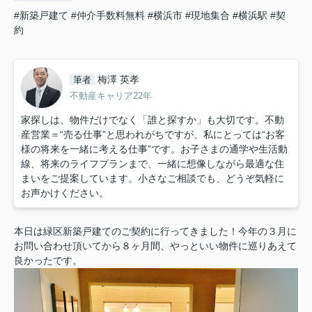
#新築戸建て
#仲介手数料無料
#横浜市
#現地集合
#横浜駅
#契
約
梅澤 英孝
筆者
不動産キャリア22年
家探しは、物件だけでなく「誰と探すか」も大切です。不動
産営業＝“売る仕事”と思われがちですが、私にとっては“お客
様の将来を一緒に考える仕事”です。お子さまの通学や生活動
線、将来のライフプランまで、一緒に想像しながら最適な住
まいをご提案しています。小さなご相談でも、どうぞ気軽に
お声かけください。
本日は緑区新築戸建てのご契約に行ってきました！今年の３月に
お問い合わせ頂いてから８ヶ月間、やっといい物件に巡りあえて
良かったです。