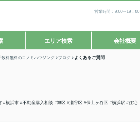
営業時間：9:00～19
索
エリア検索
会社概要
よくあるご質問
手数料無料のコノミハウジング
ブログ
方
#横浜市
#不動産購入相談
#旭区
#瀬谷区
#保土ヶ谷区
#横浜駅
#住宅