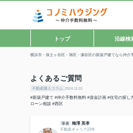
トップ
沿線検
横浜市・保土ヶ谷区・旭区・瀬谷区の新築戸建てなら仲介
よくあるご質問
不動産購入コラム
2024.11.01
#新築戸建て
#仲介手数料無料
#資金計画
#住宅の探し
ローン相談
#西区
梅澤 英孝
筆者
不動産キャリア22年