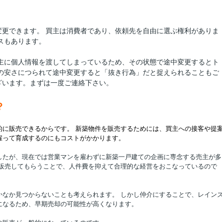
更できます。 買主は消費者であり、依頼先を自由に選ぶ権利がありま
スもあります。
売主に個人情報を渡してしまっているため、その状態で途中変更するとト
の安さにつられて途中変更すると「抜き行為」だと捉えられることもご
ざいます。まずは一度ご連絡下さい。
？
的に販売できるからです。 新築物件を販売するためには、買主への接客や提
雇って育成するのにもコストがかかります。
したが、現在では営業マンを雇わずに新築一戸建ての企画に専念する売主が多
に販売してもらうことで、人件費を抑えて合理的な経営をおこなっているので
かなか見つからないことも考えられます。 しかし仲介にすることで、レイン
になるため、早期売却の可能性が高くなります。