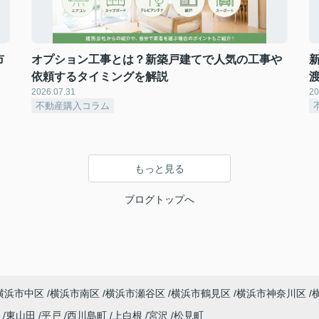
市
オプション工事とは？新築戸建てで人気の工事や
依頼するタイミングを解説
2026.07.31
20
不動産購入コラム
もっと見る
ブログトップへ
横浜市中区
横浜市南区
横浜市瀬谷区
横浜市鶴見区
横浜市神奈川区
町
東山田
平戸
西川島町
上白根
宮沢
松見町