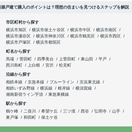
新築戸建て購入のポイントは？理想の住まいを見つけるステップを解説
市区町村から探す
横浜市旭区
横浜市保土ケ谷区
横浜市中区
横浜市南区
横浜市瀬谷区
横浜市神奈川区
横浜市鶴見区
横浜市西区
横浜市戸塚区
横浜市都筑区
町名から探す
馬場
菅田町
四季美台
上菅田町
東山田
平戸
西川島町
上白根
宮沢
松見町
沿線から探す
相鉄本線
京急本線
ブルーライン
京浜東北線
相鉄いずみ野線
横浜線
根岸線
横須賀線
湘南新宿ライン宇須
東急東横線
駅から探す
鶴ケ峰
二俣川
希望ケ丘
三ツ境
西谷
弘明寺
山手
東戸塚
和田町
保土ケ谷