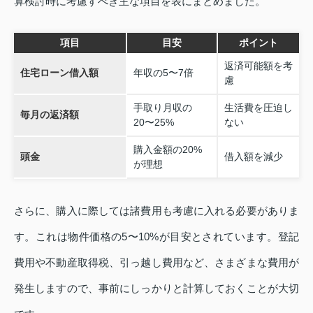
算検討時に考慮すべき主な項目を表にまとめました。
項目
目安
ポイント
返済可能額を考
住宅ローン借入額
年収の5〜7倍
慮
手取り月収の
生活費を圧迫し
毎月の返済額
20〜25%
ない
購入金額の20%
頭金
借入額を減少
が理想
さらに、購入に際しては諸費用も考慮に入れる必要がありま
す。これは物件価格の5〜10%が目安とされています。登記
費用や不動産取得税、引っ越し費用など、さまざまな費用が
発生しますので、事前にしっかりと計算しておくことが大切