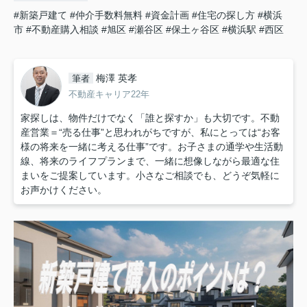
#新築戸建て
#仲介手数料無料
#資金計画
#住宅の探し方
#横浜
市
#不動産購入相談
#旭区
#瀬谷区
#保土ヶ谷区
#横浜駅
#西区
梅澤 英孝
筆者
不動産キャリア22年
家探しは、物件だけでなく「誰と探すか」も大切です。不動
産営業＝“売る仕事”と思われがちですが、私にとっては“お客
様の将来を一緒に考える仕事”です。お子さまの通学や生活動
線、将来のライフプランまで、一緒に想像しながら最適な住
まいをご提案しています。小さなご相談でも、どうぞ気軽に
お声かけください。