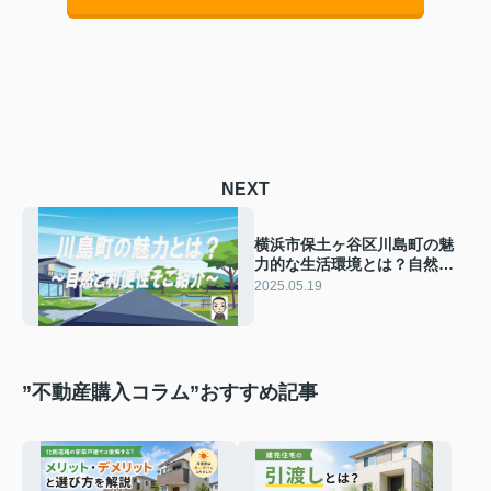
NEXT
横浜市保土ヶ谷区川島町の魅
力的な生活環境とは？自然と
利便性をご紹介
2025.05.19
”不動産購入コラム”おすすめ記事