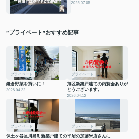
やすさを解説
2025.07.05
”プライベート”おすすめ記事
プライベート
プライベート
鎌倉野菜を買いに！
旭区新築戸建ての内覧会ありが
とうございます。
2026.04.22
2026.04.12
プライベート
プライベート
保土ヶ谷区川島町新築戸建ての
平沼の加藤米店さんに