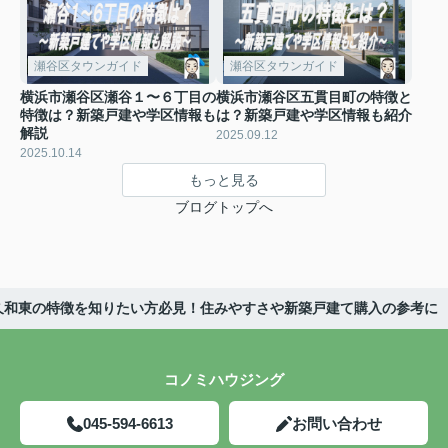
瀬谷区タウンガイド
瀬谷区タウンガイド
横浜市瀬谷区瀬谷１〜６丁目の
横浜市瀬谷区五貫目町の特徴と
特徴は？新築戸建や学区情報も
は？新築戸建や学区情報も紹介
解説
2025.09.12
2025.10.14
もっと見る
ブログトップへ
久和東の特徴を知りたい方必見！住みやすさや新築戸建て購入の参考に
コノミハウジング
045-594-6613
お問い合わせ