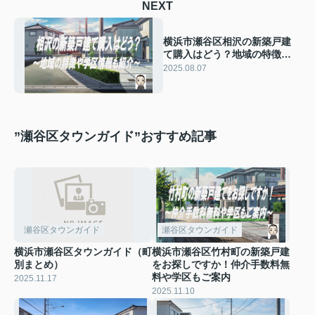
NEXT
横浜市瀬谷区相沢の新築戸建
て購入はどう？地域の特徴や
学区情報も紹介
2025.08.07
”瀬谷区タウンガイド”おすすめ記事
瀬谷区タウンガイド
瀬谷区タウンガイド
横浜市瀬谷区タウンガイド（町
横浜市瀬谷区竹村町の新築戸建
別まとめ）
をお探しですか！仲介手数料無
料や学区もご案内
2025.11.17
2025.11.10