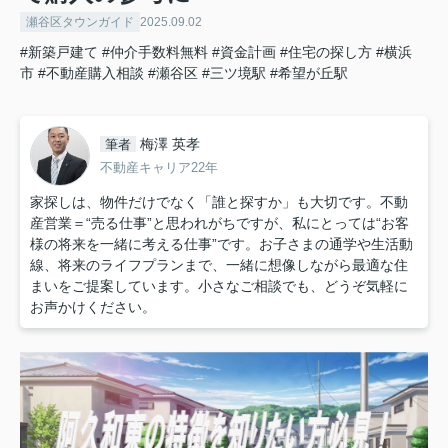
瀬谷区タウンガイド
2025.09.02
#新築戸建て
#仲介手数料無料
#資金計画
#住宅の探し方
#横浜
市
#不動産購入相談
#瀬谷区
#三ツ境駅
#希望が丘駅
梅澤 英孝
筆者
不動産キャリア22年
家探しは、物件だけでなく「誰と探すか」も大切です。不動
産営業＝“売る仕事”と思われがちですが、私にとっては“お客
様の将来を一緒に考える仕事”です。お子さまの通学や生活動
線、将来のライフプランまで、一緒に想像しながら最適な住
まいをご提案しています。小さなご相談でも、どうぞ気軽に
お声かけください。