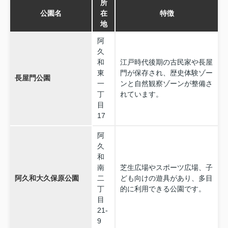
所
公園名
在
特徴
地
阿
久
和
江戸時代後期の古民家や長屋
東
門が保存され、歴史体験ゾー
長屋門公園
一
ンと自然観察ゾーンが整備さ
丁
れています。
目
17
阿
久
和
南
芝生広場やスポーツ広場、子
阿久和大久保原公園
二
ども向けの遊具があり、多目
丁
的に利用できる公園です。
目
21-
9