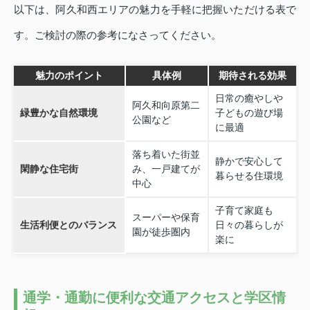
以下は、阿久和西エリアの魅力を手軽に把握いただける表で
す。ご検討の際の参考になさってください。
魅力のポイント
具体例
期待される効果
日常の癒やしや
阿久和向原第二
緑豊かな自然環境
子どもの遊び場
公園など
に最適
落ち着いた街並
静かで安心して
閑静な住宅街
み、一戸建てが
暮らせる住環境
中心
子育て家庭も
スーパーや保育
生活利便とのバランス
日々の暮らしが
園が徒歩圏内
楽に
通学・通勤に便利な交通アクセスと学区情