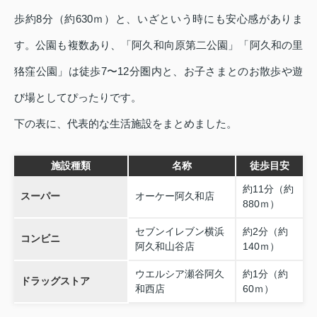
歩約8分（約630ｍ）と、いざという時にも安心感がありま
す。公園も複数あり、「阿久和向原第二公園」「阿久和の里
狢窪公園」は徒歩7〜12分圏内と、お子さまとのお散歩や遊
び場としてぴったりです。
下の表に、代表的な生活施設をまとめました。
施設種類
名称
徒歩目安
約11分（約
スーパー
オーケー阿久和店
880ｍ）
セブンイレブン横浜
約2分（約
コンビニ
阿久和山谷店
140ｍ）
ウエルシア瀬谷阿久
約1分（約
ドラッグストア
和西店
60ｍ）