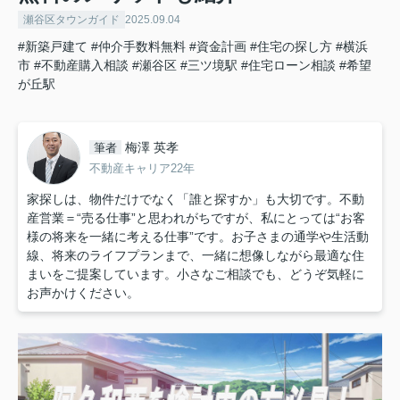
瀬谷区タウンガイド
2025.09.04
#新築戸建て
#仲介手数料無料
#資金計画
#住宅の探し方
#横浜
市
#不動産購入相談
#瀬谷区
#三ツ境駅
#住宅ローン相談
#希望
が丘駅
梅澤 英孝
筆者
不動産キャリア22年
家探しは、物件だけでなく「誰と探すか」も大切です。不動
産営業＝“売る仕事”と思われがちですが、私にとっては“お客
様の将来を一緒に考える仕事”です。お子さまの通学や生活動
線、将来のライフプランまで、一緒に想像しながら最適な住
まいをご提案しています。小さなご相談でも、どうぞ気軽に
お声かけください。