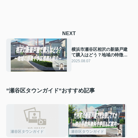
NEXT
横浜市瀬谷区相沢の新築戸建
て購入はどう？地域の特徴や
学区情報も紹介
2025.08.07
”瀬谷区タウンガイド”おすすめ記事
瀬谷区タウンガイド
瀬谷区タウンガイド