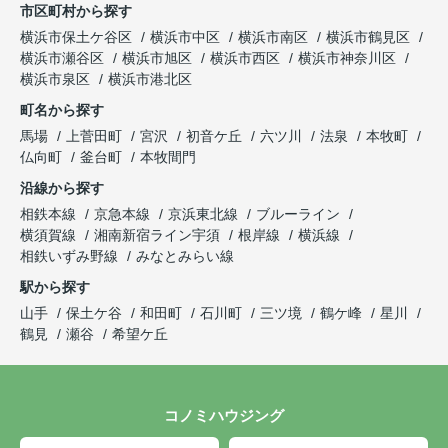
市区町村から探す
横浜市保土ケ谷区
横浜市中区
横浜市南区
横浜市鶴見区
横浜市瀬谷区
横浜市旭区
横浜市西区
横浜市神奈川区
横浜市泉区
横浜市港北区
町名から探す
馬場
上菅田町
宮沢
初音ケ丘
六ツ川
法泉
本牧町
仏向町
釜台町
本牧間門
沿線から探す
相鉄本線
京急本線
京浜東北線
ブルーライン
横須賀線
湘南新宿ライン宇須
根岸線
横浜線
相鉄いずみ野線
みなとみらい線
駅から探す
山手
保土ケ谷
和田町
石川町
三ツ境
鶴ケ峰
星川
鶴見
瀬谷
希望ケ丘
コノミハウジング