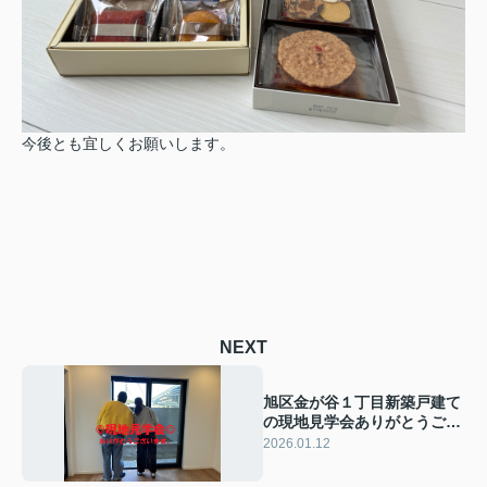
今後とも宜しくお願いします。
NEXT
旭区金が谷１丁目新築戸建て
の現地見学会ありがとうござ
います。
2026.01.12