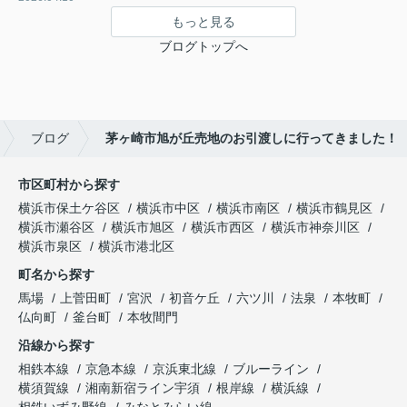
もっと見る
ブログトップへ
ブログ
茅ヶ崎市旭が丘売地のお引渡しに行ってきました！
市区町村から探す
横浜市保土ケ谷区
横浜市中区
横浜市南区
横浜市鶴見区
横浜市瀬谷区
横浜市旭区
横浜市西区
横浜市神奈川区
横浜市泉区
横浜市港北区
町名から探す
馬場
上菅田町
宮沢
初音ケ丘
六ツ川
法泉
本牧町
仏向町
釜台町
本牧間門
沿線から探す
相鉄本線
京急本線
京浜東北線
ブルーライン
横須賀線
湘南新宿ライン宇須
根岸線
横浜線