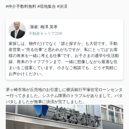
#仲介手数料無料
#現地集合
#決済
梅澤 英孝
筆者
不動産キャリア22年
家探しは、物件だけでなく「誰と探すか」も大切です。不動
産営業＝“売る仕事”と思われがちですが、私にとっては“お客
様の将来を一緒に考える仕事”です。お子さまの通学や生活動
線、将来のライフプランまで、一緒に想像しながら最適な住
まいをご提案しています。小さなご相談でも、どうぞ気軽に
お声かけください。
茅ヶ崎市旭が丘売地のお引渡しに横浜銀行平塚住宅ローンセンタ
ー行ってきました。システム障害のトラブルがありまして、バタ
バタしましたが無事に決済が完了しました。