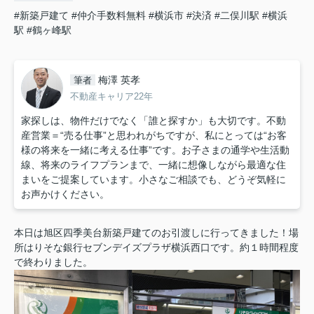
#新築戸建て
#仲介手数料無料
#横浜市
#決済
#二俣川駅
#横浜
駅
#鶴ヶ峰駅
梅澤 英孝
筆者
不動産キャリア22年
家探しは、物件だけでなく「誰と探すか」も大切です。不動
産営業＝“売る仕事”と思われがちですが、私にとっては“お客
様の将来を一緒に考える仕事”です。お子さまの通学や生活動
線、将来のライフプランまで、一緒に想像しながら最適な住
まいをご提案しています。小さなご相談でも、どうぞ気軽に
お声かけください。
本日は旭区四季美台新築戸建てのお引渡しに行ってきました！
場
所はりそな銀行セブンデイズプラザ横浜西口です。
約１時間程度
で終わりました。