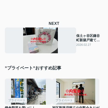
NEXT
保土ヶ谷区鎌谷
町新築戸建ての
お引渡しに行っ
2026.02.27
てきました！
”プライベート”おすすめ記事
プライベート
プライベート
鎌倉野菜を買いに！
旭区新築戸建ての内覧会ありが