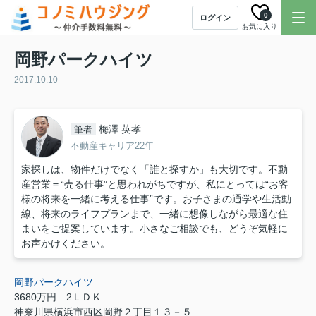
0
ログイン
お気に入り
岡野パークハイツ
2017.10.10
梅澤 英孝
筆者
不動産キャリア22年
家探しは、物件だけでなく「誰と探すか」も大切です。不動
産営業＝“売る仕事”と思われがちですが、私にとっては“お客
様の将来を一緒に考える仕事”です。お子さまの通学や生活動
線、将来のライフプランまで、一緒に想像しながら最適な住
まいをご提案しています。小さなご相談でも、どうぞ気軽に
お声かけください。
岡野パークハイツ
3680万円
2ＬＤＫ
神奈川県横浜市西区岡野２丁目１３－５