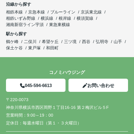
沿線から探す
相鉄本線
京急本線
ブルーライン
京浜東北線
相鉄いずみ野線
横浜線
根岸線
横須賀線
湘南新宿ライン宇須
東急東横線
駅から探す
鶴ケ峰
二俣川
希望ケ丘
三ツ境
西谷
弘明寺
山手
保土ケ谷
東戸塚
和田町
コノミハウジング
045-594-6613
お問い合わせ
〒220-0073
神奈川県横浜市西区岡野１丁目16-16 第２梅沢ビル５F
営業時間：
9:00～19：00
定休日：
毎週水曜日（第１・３火曜日）