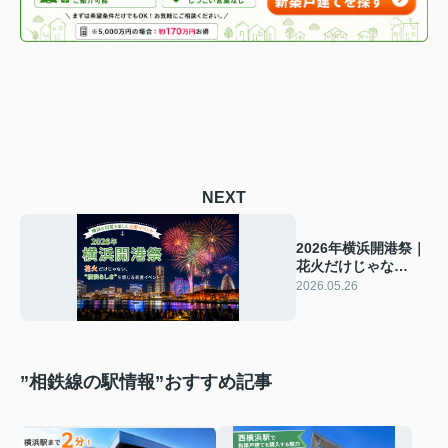
NEXT
2026年横浜開港祭｜
花火だけじゃな
い、“横浜らしさ”を
2026.05.26
感じる初夏イベント
”相鉄線の駅情報”おすすめ記事