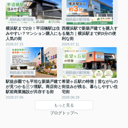
相鉄線の駅情報
相鉄線の駅情報
横浜駅まで2分！平沼橋駅は住
西横浜駅で新築戸建てを購入す
みやすい？マンション購入にも
る魅力｜横浜駅まで約3分の便
人気の街
利な街
2026.07.15
2026.07.11
相鉄線の駅情報
相鉄線の駅情報
駅徒歩圏でも平坦な新築戸建て
希望ヶ丘駅の特徴｜昔ながらの
が見つかる三ツ境駅。商店街と
街並みが残る、暮らしやすい住
駅前商業施設が共存する街
宅街
2026.07.06
2026.06.29
もっと見る
ブログトップへ