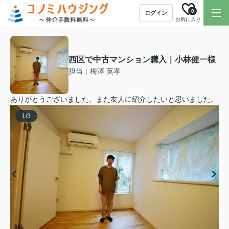
0
ログイン
お気に入り
西区で中古マンション購入｜小林健一様
担当：梅澤 英孝
ありがとうございました。また友人に紹介したいと思いました。
1
/
3