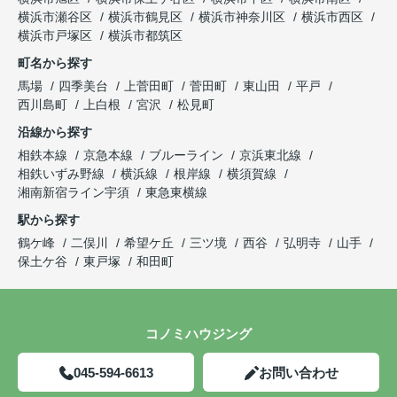
横浜市瀬谷区
横浜市鶴見区
横浜市神奈川区
横浜市西区
横浜市戸塚区
横浜市都筑区
町名から探す
馬場
四季美台
上菅田町
菅田町
東山田
平戸
西川島町
上白根
宮沢
松見町
沿線から探す
相鉄本線
京急本線
ブルーライン
京浜東北線
相鉄いずみ野線
横浜線
根岸線
横須賀線
湘南新宿ライン宇須
東急東横線
駅から探す
鶴ケ峰
二俣川
希望ケ丘
三ツ境
西谷
弘明寺
山手
保土ケ谷
東戸塚
和田町
コノミハウジング
045-594-6613
お問い合わせ