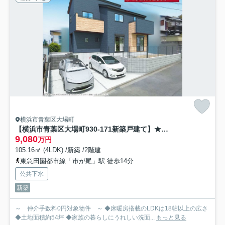
横浜市青葉区大場町
【横浜市青葉区大場町930-171新築戸建て】★仲介手数料無料★（市が尾小学校・もえぎ野中学校）
9,080
万円
105.16㎡ (4LDK) /新築 /2階建
東急田園都市線「市が尾」駅 徒歩14分
公共下水
新築
～ 仲介手数料0円対象物件 ～ ◆床暖房搭載のLDKは18帖以上の広さ
◆土地面積約54坪 ◆家族の暮らしにうれしい洗面...
もっと見る