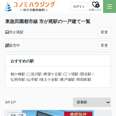
0
ログイン
お気に入り
東急田園都市線 市が尾駅の一戸建て一覧
市が尾駅
変更
販売中
変更
おすすめの駅
鶴ケ峰駅
/
二俣川駅
/
希望ケ丘駅
/
三ツ境駅
/
西谷駅
/
弘明寺駅
/
山手駅
/
保土ケ谷駅
/
東戸塚駅
/
和田町駅
1
件
1
戸
新築一戸建