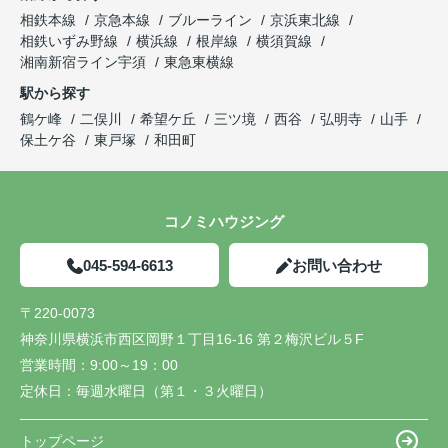
相鉄本線
京急本線
ブルーライン
京浜東北線
相鉄いずみ野線
横浜線
根岸線
横須賀線
湘南新宿ライン宇須
東急東横線
駅から探す
鶴ケ峰
二俣川
希望ケ丘
三ツ境
西谷
弘明寺
山手
保土ケ谷
東戸塚
和田町
コノミハウジング
045-594-6613
お問い合わせ
〒220-0073
神奈川県横浜市西区岡野１丁目16-16 第２梅沢ビル５F
営業時間：
9:00～19：00
定休日：
毎週水曜日（第１・３火曜日）
トップページ