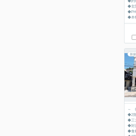
◆約
◆玄
◆P
◆本
新築
～ 
◆2
◆三
◆対
◆食