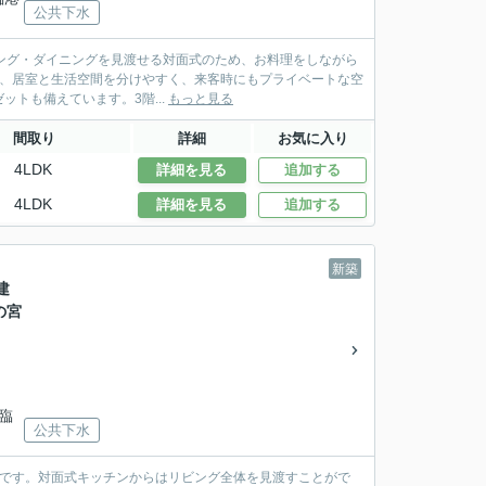
公共下水
リビング・ダイニングを見渡せる対面式のため、お料理をしながら
で、居室と生活空間を分けやすく、来客時にもプライベートな空
クローゼットも備えています。3階...
もっと見る
間取り
詳細
お気に入り
4LDK
詳細を見る
追加する
4LDK
詳細を見る
追加する
新築
建
の宮
見臨
公共下水
建てです。対面式キッチンからはリビング全体を見渡すことがで