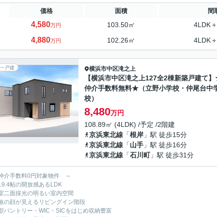
価格
面積
間
4,580
103.50㎡
4LDK＋
万円
4,880
102.26㎡
4LDK＋
万円
一戸建
横浜市中区
滝之上
【横浜市中区滝之上127全2棟新築戸建て】
仲介手数料無料★（立野小学校・仲尾台中
校）
8,480
万円
108.89㎡ (4LDK) /予定 /2階建
京浜東北線
「
根岸
」駅 徒歩15分
京浜東北線
「
山手
」駅 徒歩16分
京浜東北線
「
石川町
」駅 徒歩31分
仲介手数料0円対象物件 ～
19.4帖の開放感あるLDK
室二面採光の明るい室内空間
族の顔が見えるリビングイン階段
型パントリー・WIC・SICをはじめ収納豊富