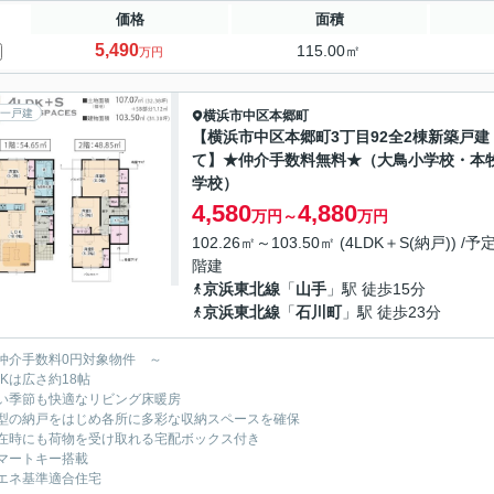
価格
面積
5,490
115.00㎡
万円
一戸建
横浜市中区
本郷町
【横浜市中区本郷町3丁目92全2棟新築戸建
て】★仲介手数料無料★（大鳥小学校・本
学校）
4,580
4,880
万円～
万円
102.26㎡～103.50㎡ (4LDK＋S(納戸)) /予定
階建
京浜東北線
「
山手
」駅 徒歩15分
京浜東北線
「
石川町
」駅 徒歩23分
仲介手数料0円対象物件 ～
DKは広さ約18帖
い季節も快適なリビング床暖房
型の納戸をはじめ各所に多彩な収納スペースを確保
在時にも荷物を受け取れる宅配ボックス付き
マートキー搭載
エネ基準適合住宅