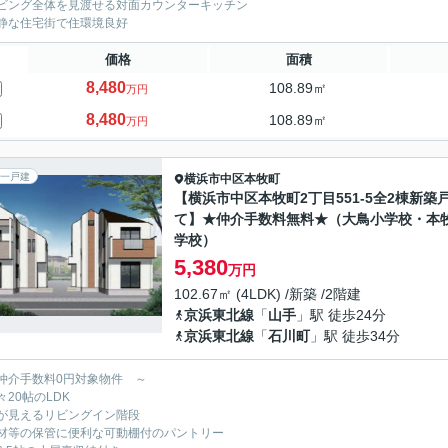
ビング全体を見渡せる対面カウンターキッチン
静な住宅街で住環境良好
価格
面積
8,480
108.89㎡
万円
8,480
108.89㎡
万円
一戸建
横浜市中区
本牧町
【横浜市中区本牧町2丁目551-5全2棟新築
て】★仲介手数料無料★（大鳥小学校・本
学校）
5,380
万円
102.67㎡ (4LDK) /新築 /2階建
京浜東北線
「
山手
」駅 徒歩24分
京浜東北線
「
石川町
」駅 徒歩34分
仲介手数料0円対象物件 ～
々20帖のLDK
が見えるリビングイン階段
材等の保管に便利な可動棚付のパントリー