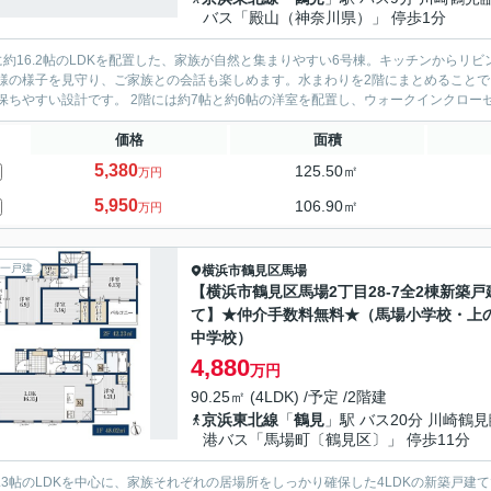
バス「殿山（神奈川県）」 停歩1分
に約16.2帖のLDKを配置した、家族が自然と集まりやすい6号棟。キッチンから
様の様子を見守り、ご家族との会話も楽しめます。水まわりを2階にまとめること
間を保ちやすい設計です。 2階には約7帖と約6帖の洋室を配置し、ウォークイン
価格
面積
5,380
125.50㎡
万円
5,950
106.90㎡
万円
一戸建
横浜市鶴見区
馬場
【横浜市鶴見区馬場2丁目28-7全2棟新築戸
て】★仲介手数料無料★（馬場小学校・上
中学校）
4,880
万円
90.25㎡ (4LDK) /予定 /2階建
京浜東北線
「
鶴見
」駅 バス20分 川崎鶴
港バス「馬場町〔鶴見区〕」 停歩11分
6.3帖のLDKを中心に、家族それぞれの居場所をしっかり確保した4LDKの新築戸