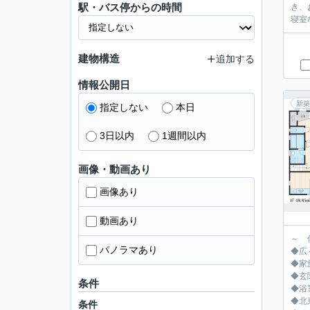
駅・バス停からの時間
き、お料
寝室
建物構造
追加する
情報公開日
新築
指定しない
本日
3日以内
1週間以内
画像・動画あり
画像あり
動画あり
～ 
パノラマあり
◆広々
◆家
◆玄
条件
◆浴
◆北
条件