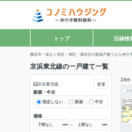
トップ
沿線検
横浜市・保土ヶ谷区・旭区・瀬谷区の新築戸建てなら仲介
京浜東北線の一戸建て一覧
24
件
京浜東北線
変更
新築
新築・中古
指定しない
新築
中古
価格
～