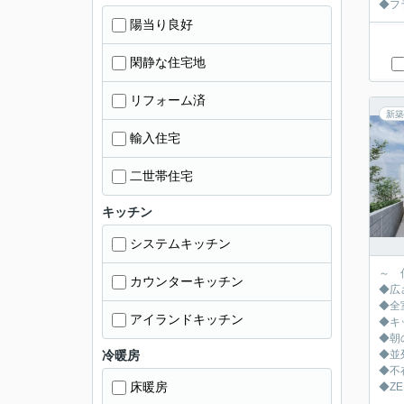
◆フ
陽当り良好
閑静な住宅地
リフォーム済
新築
輸入住宅
二世帯住宅
キッチン
システムキッチン
～ 
カウンターキッチン
◆広
◆全
アイランドキッチン
◆キ
◆朝
冷暖房
◆並
◆不
床暖房
◆Z