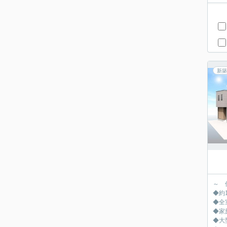
新築
～ 
◆約
◆全
◆家
◆大