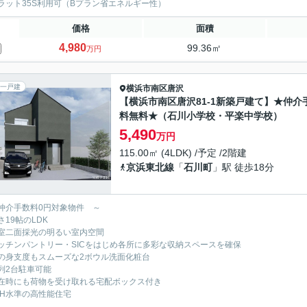
ラット35S利用可（Bプラン省エネルギー性）
価格
面積
4,980
99.36㎡
万円
一戸建
横浜市南区
唐沢
【横浜市南区唐沢81-1新築戸建て】★仲介
料無料★（石川小学校・平楽中学校）
5,490
万円
115.00㎡ (4LDK) /予定 /2階建
京浜東北線
「
石川町
」駅 徒歩18分
仲介手数料0円対象物件 ～
さ19帖のLDK
室二面採光の明るい室内空間
ッチンパントリー・SICをはじめ各所に多彩な収納スペースを確保
の身支度もスムーズな2ボウル洗面化粧台
列2台駐車可能
在時にも荷物を受け取れる宅配ボックス付き
EH水準の高性能住宅