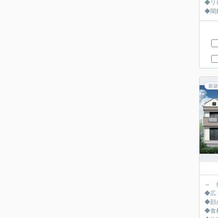
◆リ
◆閑
新築
～ 
◆広
◆顔
◆食