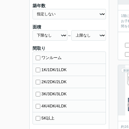
築年数
1階
お子
面積
～
間取り
ワンルーム
1K/1DK/1LDK
新築
2K/2DK/2LDK
3K/3DK/3LDK
4K/4DK/4LDK
5K以上
約1