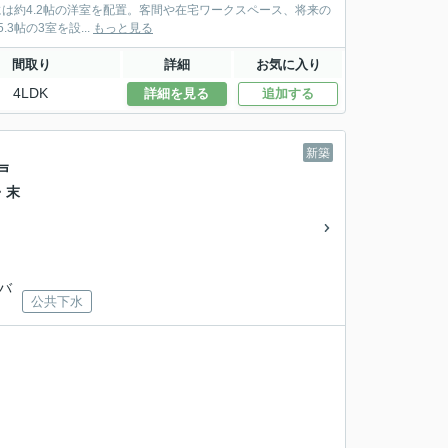
帖の3室を設...
もっと見る
間取り
詳細
お気に入り
4LDK
詳細を見る
追加する
新築
戸
・末
営バ
公共下水