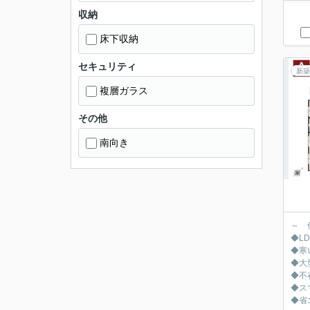
収納
床下収納
セキュリティ
新築
複層ガラス
その他
南向き
～ 
◆L
◆寒
◆大
◆不
◆ス
◆省