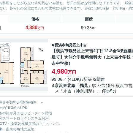
理をしながら交わす何気ない会話も、毎日の温かな時間になりそうです。 1階には約4.2帖の洋室を配置。客間や在宅ワークスペース、将来の
など、暮らしの変化に合わせて柔軟に活用できます。2階には約6.9帖・約6.1帖・約5.3
価格
面積
4,880
90.25㎡
万円
一戸建
横浜市鶴見区
上末吉
【横浜市鶴見区上末吉4丁目12-8全3棟新築
建て】★仲介手数料無料★（上末吉小学校
吉中学校）
4,980
万円
99.36㎡ (4LDK) /新築 /2階建
京浜東北線
「
鶴見
」駅 バス19分 横浜市
ス「末吉（神奈川県）」 停歩5分
仲介手数料0円対象物件 ～
約19.3帖のLDK
族の顔が見えるリビングイン階段
関スマートロックシステム採用
室TV・換気乾燥機搭載のユニットバス
東・南東の角地に立地