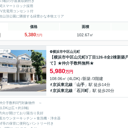
6.5帖の小屋裏収納付き
関スマートロック採用
HV充電用コンセント付
牧山頂公園に隣接する緑豊かな本牧エリア
価格
面積
5,380
102.67㎡
万円
一戸建
横浜市中区
山元町
【横浜市中区山元町3丁目126-8全2棟新築
て】★仲介手数料無料★
5,980
万円
108.06㎡ (4LDK) /新築 /3階建
京浜東北線
「
山手
」駅 徒歩14分
京浜東北線
「
石川町
」駅 徒歩20分
仲介手数料0円対象物件 ～
階LDKは広々約18帖
方向が開けており陽当り良好
面カウンターキッチン＋食洗機・浄水器
材等の保管に便利なパントリー付き