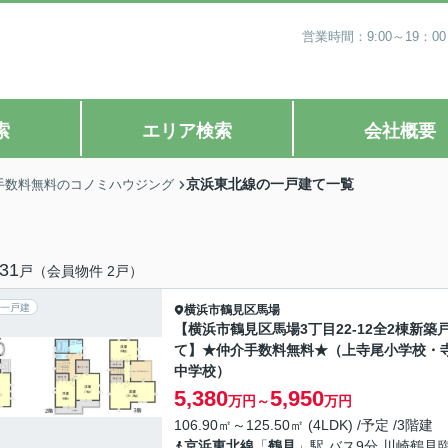
営業時間：9:00～19
索
エリア検索
会社概要
京浜東北線の一戸建て一覧
手数料無料のコノミハウジング
31
戸（会員物件 2戸）
一戸建
横浜市鶴見区
馬場
【横浜市鶴見区馬場3丁目22-12全2棟新築
て】★仲介手数料無料★（上寺尾小学校・
中学校）
5,380
5,950
万円～
万円
106.90㎡～125.50㎡ (4LDK) /予定 /3階建
京浜東北線
「
鶴見
」駅 バス9分 川崎鶴見