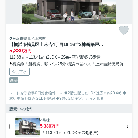
横浜市鶴見区上末吉
【横浜市鶴見区上末吉4丁目18-16全2棟新築戸建て】★仲介手数料無料★
5,380
万円
112.88㎡～113.41㎡ (2LDK＋2S(納戸)) /新築 /3階建
横浜線「新横浜」駅 バス25分 横浜市営バス「上末吉郵便局前」 停歩3分
公共下水
新築
～ 仲介手数料0円対象物件 ～ ◆2階に配したLDKは広々約20.4帖 ◆
寒い季節も快適なLD床暖房 ◆3階6.2帖洋室...
もっと見る
販売中の物件
A号棟
5,380万円
- / 113.41㎡ / 2LDK＋2S(納戸)