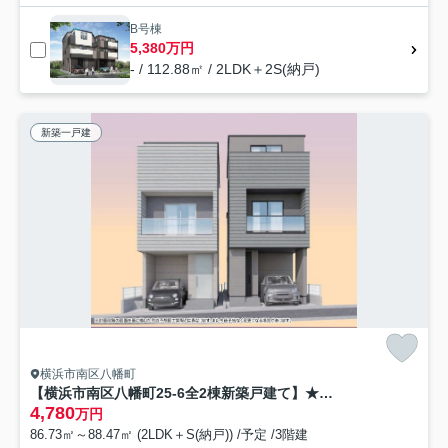
B号棟
5,380万円
- / 112.88㎡ / 2LDK＋2S(納戸)
新築一戸建
横浜市南区八幡町
【横浜市南区八幡町25-6全2棟新築戸建て】★仲介手数料無料★（中村小学校・平楽中学校）
4,780
万円
86.73㎡～88.47㎡ (2LDK＋S(納戸)) /予定 /3階建