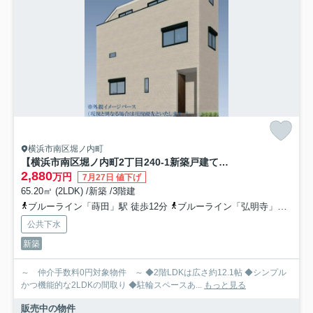
横浜市南区堀ノ内町
【横浜市南区堀ノ内町2丁目240-1新築戸建て】★仲介手数料無料★（蒔田小学校・蒔田中学校）
2,880
万円
7月27日 値下げ
65.20㎡ (2LDK) /新築 /3階建
ブルーライン「蒔田」駅 徒歩12分
ブルーライン「弘明寺」駅 徒歩18分
公共下水
新築
～ 仲介手数料0円対象物件 ～ ◆2階LDKは広さ約12.1帖 ◆シンプル
かつ機能的な2LDKの間取り ◆駐輪スペースあ...
もっと見る
販売中の物件