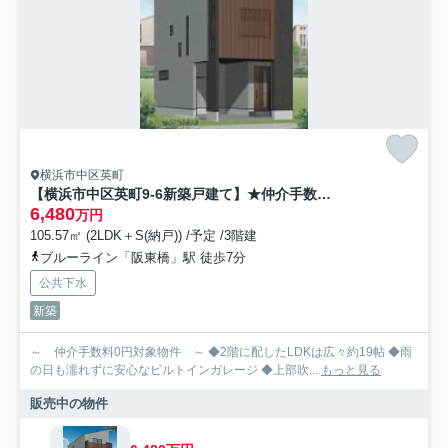
横浜市中区英町
【横浜市中区英町9-6新築戸建て】★仲介手数料無料★（東小学校・老松中学校）
6,480
万円
105.57㎡ (2LDK＋S(納戸)) /予定 /3階建
ブルーライン「阪東橋」駅 徒歩7分
公共下水
新築
～ 仲介手数料0円対象物件 ～ ◆2階に配したLDKは広々約19帖 ◆雨
の日も濡れずに安心なビルトインガレージ ◆上部吹...
もっと見る
販売中の物件