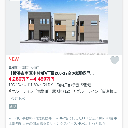
NEW
横浜市南区中村町
【横浜市南区中村町4丁目288-17全3棟新築戸建て】★仲介手数料無料★（中村小学校・平楽中学校）
4,280
4,480
万円～
万円
105.15㎡～111.80㎡ (2LDK＋S(納戸)) /予定 /2階建
ブルーライン「吉野町」駅 徒歩12分
ブルーライン「阪東橋」駅 徒歩12分
公共下水
新築
～ 仲介手数料0円対象物件 ～ ◆2階に配したLDKは広々約20.6帖 ◆
上部勾配天井の開放感あるリビングスペース ◆水...
もっと見る