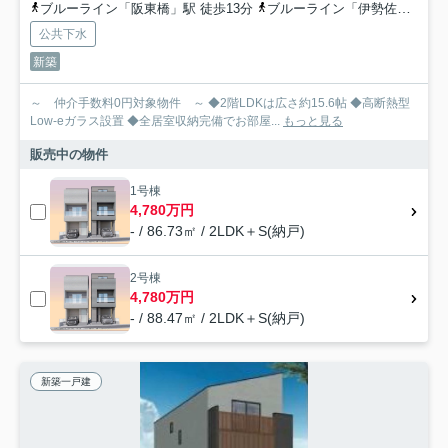
ブルーライン「阪東橋」駅 徒歩13分
ブルーライン「伊勢佐木長者町」駅 徒歩18分
公共下水
新築
～ 仲介手数料0円対象物件 ～ ◆2階LDKは広さ約15.6帖 ◆高断熱型
Low-eガラス設置 ◆全居室収納完備でお部屋...
もっと見る
販売中の物件
1号棟
4,780万円
- / 86.73㎡ / 2LDK＋S(納戸)
2号棟
4,780万円
- / 88.47㎡ / 2LDK＋S(納戸)
新築一戸建