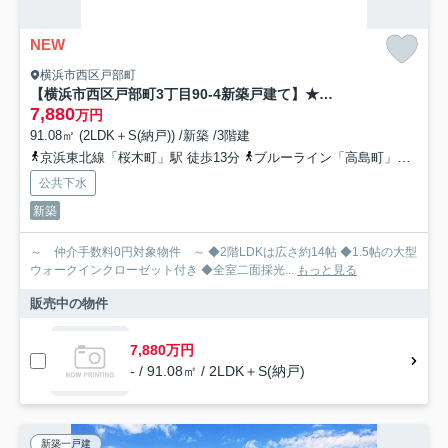
NEW
横浜市西区戸部町
【横浜市西区戸部町3丁目90-4新築戸建て】★仲介手数料無料★（戸部小学校・老松中学校）
7,880
万円
91.08㎡ (2LDK＋S(納戸)) /新築 /3階建
京浜東北線「桜木町」駅 徒歩13分
ブルーライン「高島町」駅 徒歩11分
公共下水
新築
～ 仲介手数料0円対象物件 ～ ◆2階LDKは広さ約14帖 ◆1.5帖の大型
ウォークインクローゼット付き ◆全室二面採光...
もっと見る
販売中の物件
7,880万円
- / 91.08㎡ / 2LDK＋S(納戸)
新築一戸建