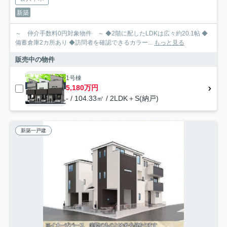
新築
～ 仲介手数料0円対象物件 ～ ◆2階に配したLDKは広々約20.1帖 ◆
備蓄倉庫2カ所あり ◆訪問者を確認できるカラー...
もっと見る
販売中の物件
1号棟
5,180万円
- / 104.33㎡ / 2LDK＋S(納戸)
新築一戸建