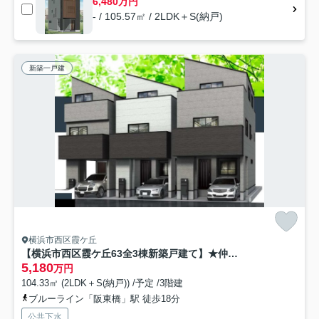
6,480万円
- / 105.57㎡ / 2LDK＋S(納戸)
新築一戸建
横浜市西区霞ケ丘
【横浜市西区霞ケ丘63全3棟新築戸建て】★仲介手数料無料★
5,180
万円
104.33㎡ (2LDK＋S(納戸)) /予定 /3階建
ブルーライン「阪東橋」駅 徒歩18分
公共下水