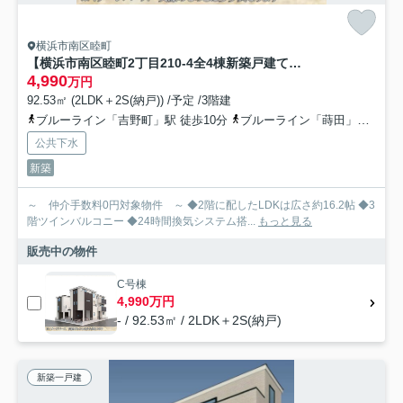
横浜市南区睦町
【横浜市南区睦町2丁目210-4全4棟新築戸建て】★仲介手数料無料★（日枝小学校・共進中学校）
4,990
万円
92.53㎡ (2LDK＋2S(納戸)) /予定 /3階建
ブルーライン「吉野町」駅 徒歩10分
ブルーライン「蒔田」駅 徒歩14分
公共下水
新築
～ 仲介手数料0円対象物件 ～ ◆2階に配したLDKは広さ約16.2帖 ◆3
階ツインバルコニー ◆24時間換気システム搭...
もっと見る
販売中の物件
C号棟
4,990万円
- / 92.53㎡ / 2LDK＋2S(納戸)
新築一戸建