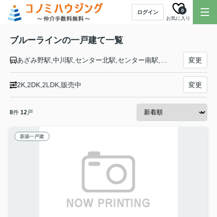
0
ログイン
お気に入り
ブルーラインの一戸建て一覧
あざみ野駅,中川駅,センター北駅,センター南駅,仲町台駅,新羽駅,北新横浜駅,新横浜駅,岸根公園駅,片倉町駅,三ツ沢上町駅,三ツ沢下町駅,横浜駅,高島町駅,桜木町駅,関内駅,伊勢佐木長者町駅,阪東橋駅,吉野町駅,蒔田駅,弘明寺駅,上大岡駅,港南中央駅,上永谷駅,下永谷駅,舞岡駅,戸塚駅,踊場駅,中田駅,立場駅,下飯田駅,湘南台駅
変更
2K,2DK,2LDK,販売中
変更
8
件
12
戸
新築一戸建