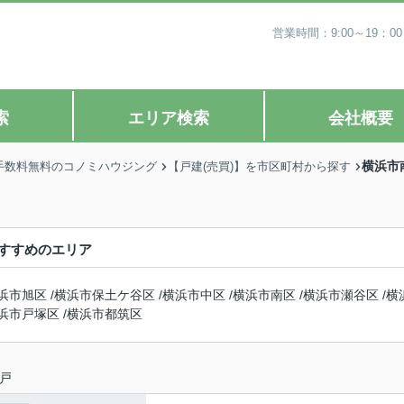
営業時間：9:00～19
索
エリア検索
会社概要
横浜市
手数料無料のコノミハウジング
【戸建(売買)】を市区町村から探す
すすめのエリア
浜市旭区
/
横浜市保土ケ谷区
/
横浜市中区
/
横浜市南区
/
横浜市瀬谷区
/
横
浜市戸塚区
/
横浜市都筑区
戸