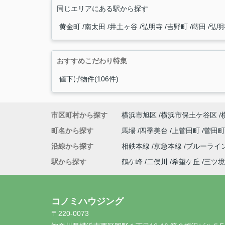
同じエリアにある駅から探す
黄金町
南太田
井土ヶ谷
弘明寺
吉野町
蒔田
弘明
おすすめこだわり特集
値下げ物件(106件)
市区町村から探す
横浜市旭区
横浜市保土ケ谷区
町名から探す
馬場
四季美台
上菅田町
菅田
沿線から探す
相鉄本線
京急本線
ブルーライ
駅から探す
鶴ケ峰
二俣川
希望ケ丘
三ツ境
コノミハウジング
〒220-0073