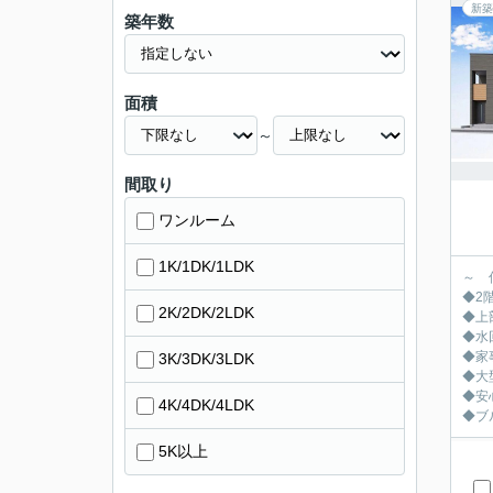
新築
築年数
面積
～
間取り
ワンルーム
1K/1DK/1LDK
～ 
◆2
2K/2DK/2LDK
◆上
◆水
◆家
3K/3DK/3LDK
◆大
◆安
4K/4DK/4LDK
◆ブ
5K以上