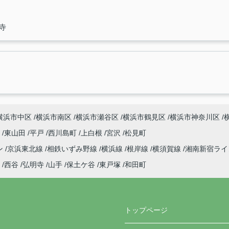
寺
横浜市中区
横浜市南区
横浜市瀬谷区
横浜市鶴見区
横浜市神奈川区
町
東山田
平戸
西川島町
上白根
宮沢
松見町
ン
京浜東北線
相鉄いずみ野線
横浜線
根岸線
横須賀線
湘南新宿ラ
西谷
弘明寺
山手
保土ケ谷
東戸塚
和田町
トップページ