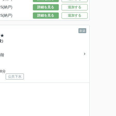
S(納戸)
詳細を見る
追加する
S(納戸)
詳細を見る
追加する
新築
】★
校）
3階
8分
公共下水