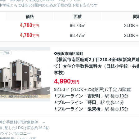
中学校ともに徒歩5分圏内のためお子様の登下校も安心です
価格
面積
間
4,780
86.73㎡
2LDK＋
万円
4,780
88.47㎡
2LDK＋
万円
一戸建
横浜市南区
睦町
【横浜市南区睦町2丁目210-4全4棟新築戸
て】★仲介手数料無料★（日枝小学校・共
学校）
4,990
万円
92.53㎡ (2LDK＋2S(納戸)) /予定 /3階建
ブルーライン
「
吉野町
」駅 徒歩10分
ブルーライン
「
蒔田
」駅 徒歩14分
ブルーライン
「
阪東橋
」駅 徒歩15分
仲介手数料0円対象物件 ～
階に配したLDKは広さ約16.2帖
階ツインバルコニー