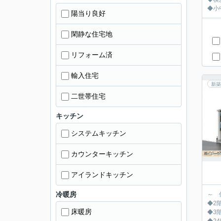
◆小
陽当り良好
閑静な住宅地
リフォーム済
輸入住宅
新築
二世帯住宅
キッチン
システムキッチン
カウンターキッチン
アイランドキッチン
冷暖房
～ 
◆2
床暖房
◆3