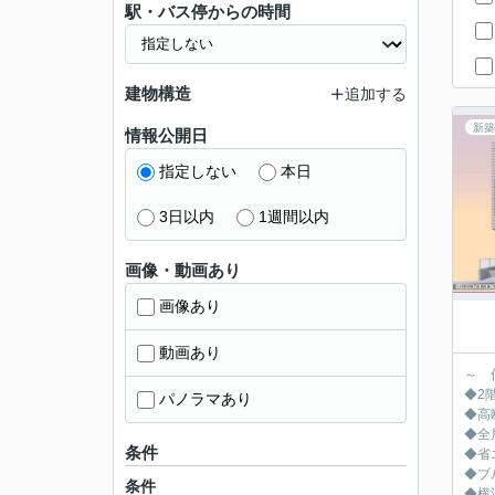
駅・バス停からの時間
建物構造
追加する
新築
情報公開日
指定しない
本日
3日以内
1週間以内
画像・動画あり
画像あり
動画あり
～ 
◆2階
パノラマあり
◆高
◆全
条件
◆省
◆ブ
条件
◆横