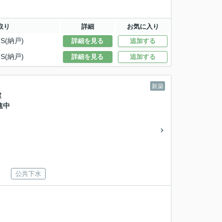
取り
詳細
お気に入り
S(納戸)
詳細を見る
追加する
S(納戸)
詳細を見る
追加する
新築
建
進中
公共下水