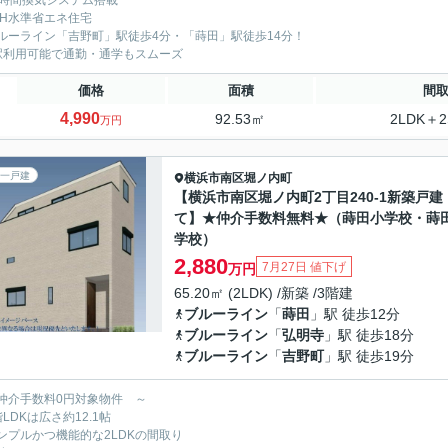
4時間換気システム搭載
EH水準省エネ住宅
ルーライン「吉野町」駅徒歩4分・「蒔田」駅徒歩14分！
駅利用可能で通勤・通学もスムーズ
価格
面積
間
4,990
92.53㎡
2LDK＋2
万円
一戸建
横浜市南区
堀ノ内町
【横浜市南区堀ノ内町2丁目240-1新築戸建
て】★仲介手数料無料★（蒔田小学校・蒔
学校）
2,880
7月27日 値下げ
万円
65.20㎡ (2LDK) /新築 /3階建
ブルーライン
「
蒔田
」駅 徒歩12分
ブルーライン
「
弘明寺
」駅 徒歩18分
ブルーライン
「
吉野町
」駅 徒歩19分
仲介手数料0円対象物件 ～
LDKは広さ約12.1帖
ンプルかつ機能的な2LDKの間取り