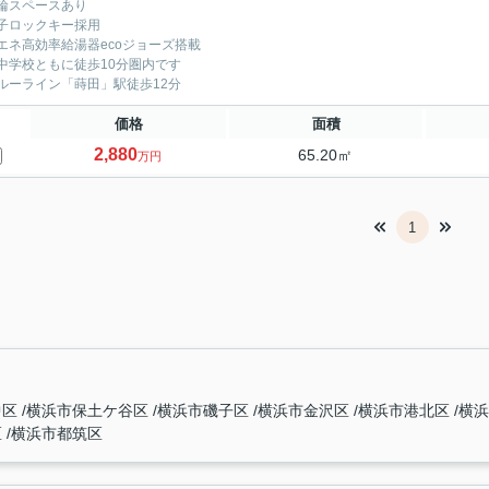
輪スペースあり
子ロックキー採用
エネ高効率給湯器ecoジョーズ搭載
中学校ともに徒歩10分圏内です
ルーライン「蒔田」駅徒歩12分
価格
面積
2,880
65.20㎡
万円
1
中区
横浜市保土ケ谷区
横浜市磯子区
横浜市金沢区
横浜市港北区
横
区
横浜市都筑区