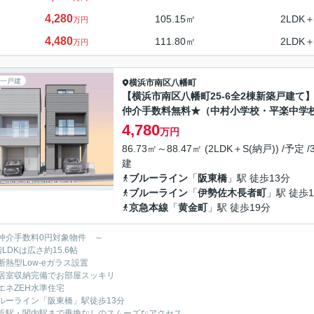
4,280
105.15㎡
2LDK＋
万円
4,480
111.80㎡
2LDK＋
万円
一戸建
横浜市南区
八幡町
【横浜市南区八幡町25-6全2棟新築戸建て
仲介手数料無料★（中村小学校・平楽中学
4,780
万円
86.73㎡～88.47㎡ (2LDK＋S(納戸)) /予定 /
建
ブルーライン
「
阪東橋
」駅 徒歩13分
ブルーライン
「
伊勢佐木長者町
」駅 徒歩1
京急本線
「
黄金町
」駅 徒歩19分
仲介手数料0円対象物件 ～
LDKは広さ約15.6帖
断熱型Low-eガラス設置
居室収納完備でお部屋スッキリ
エネZEH水準住宅
ルーライン「阪東橋」駅徒歩13分
浜駅・関内駅まで乗換なしのスムーズなアクセス