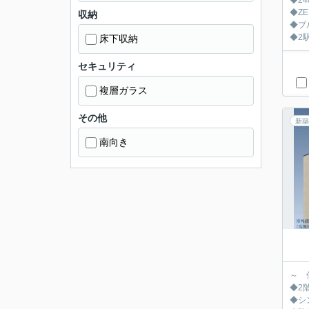
◆2
◆Z
収納
◆ブ
◆2
床下収納
セキュリティ
複層ガラス
その他
新築
南向き
～ 
◆2階
◆シ