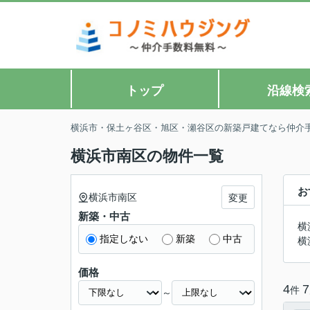
トップ
沿線検
横浜市・保土ヶ谷区・旭区・瀬谷区の新築戸建てなら仲介
横浜市南区の物件一覧
お
横浜市南区
変更
新築・中古
横
指定しない
新築
中古
横
価格
4
7
件
～