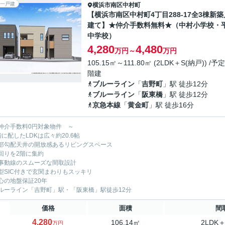
一戸建
横浜市南区
中村町
【横浜市南区中村町4丁目288-17全3棟新築
建て】★仲介手数料無料★（中村小学校・
中学校）
4,280
4,480
万円～
万円
105.15㎡～111.80㎡ (2LDK＋S(納戸)) /予定 
階建
ブルーライン
「
吉野町
」駅 徒歩12分
ブルーライン
「
阪東橋
」駅 徒歩12分
京急本線
「
黄金町
」駅 徒歩16分
仲介手数料0円対象物件 ～
階に配したLDKは広々約20.6帖
部勾配天井の開放感あるリビングスペース
回りを2階に集約
事動線のスムーズな間取設計
型SIC付きで玄関まわりもスッキリ
心の地盤保証20年
ルーライン「吉野町」駅・「阪東橋」駅徒歩12分
価格
面積
間
4,280
106.14㎡
2LDK＋
万円