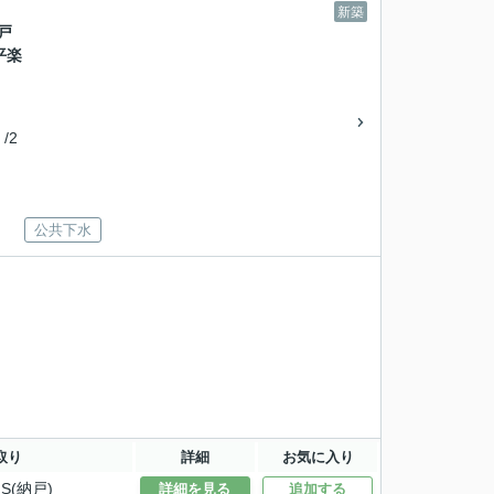
新築
戸
平楽
/2
公共下水
取り
詳細
お気に入り
S(納戸)
詳細を見る
追加する