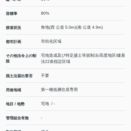
80%
容積率
角地(西 公道 5.0m)(南 公道 4.9m)
接道状況
市街化区域
都市計画
宅地造成及び特定盛土等規制法/高度地区/建基
その他法令上の制
限
法22条指定区域
不要
国土法届出要否
第一種低層住居専用
用途地域
宅地 / -
地目 / 地勢
-
管理組合有無