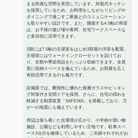
まる快適な空間を実現しています。対面式キッチン
を採用しているため、お料理をしながらリビングや
ダイニングで過ごすご家族とのコミュニケーション
も取りやすい設計です。また、隣接する4.5帖の和室
は、お子様の遊び場や客間、在宅ワークスペースな
ど多目的に活用できます。
2階には7.5帖の主寝室をはじめ3部屋の洋室を配置。
主寝室にはウォークインクローゼットを設けてお
り、衣類や季節用品をたっぷり収納できます。全居
室に収納スペースを備えているため、お部屋を広く
有効活用できるのも魅力です。
設備面では、断熱性に優れた複層ガラスやピッキン
グ対策付き玄関ドアを採用。さらに、住宅の揺れを
軽減する制震装置「SAFE365」を搭載しており、万
が一の地震にも備えています。
周辺は落ち着いた住環境が広がり、小学校や買い物
施設、公園なども利用しやすい立地です。駐車スペ
ース3台分を確保しているため、ご夫婦それぞれがお