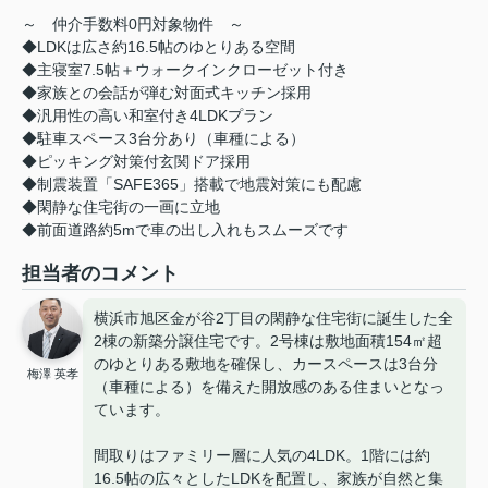
～ 仲介手数料0円対象物件 ～
◆LDKは広さ約16.5帖のゆとりある空間
◆主寝室7.5帖＋ウォークインクローゼット付き
◆家族との会話が弾む対面式キッチン採用
◆汎用性の高い和室付き4LDKプラン
◆駐車スペース3台分あり（車種による）
◆ピッキング対策付玄関ドア採用
◆制震装置「SAFE365」搭載で地震対策にも配慮
◆閑静な住宅街の一画に立地
◆前面道路約5mで車の出し入れもスムーズです
担当者のコメント
横浜市旭区金が谷2丁目の閑静な住宅街に誕生した全
2棟の新築分譲住宅です。2号棟は敷地面積154㎡超
のゆとりある敷地を確保し、カースペースは3台分
梅澤 英孝
（車種による）を備えた開放感のある住まいとなっ
ています。
間取りはファミリー層に人気の4LDK。1階には約
16.5帖の広々としたLDKを配置し、家族が自然と集