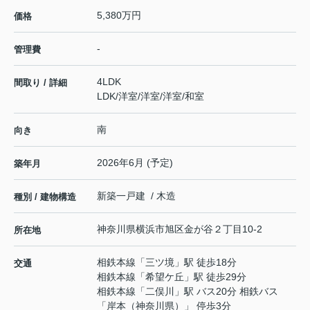
5,380万円
価格
-
管理費
4LDK
間取り / 詳細
LDK
/
洋室
/
洋室
/
洋室
/
和室
南
向き
2026年6月 (予定)
築年月
新築一戸建 / 木造
種別 / 建物構造
神奈川県
横浜市旭区
金が谷
２丁目10-2
所在地
相鉄本線
「
三ツ境
」駅 徒歩18分
交通
相鉄本線
「
希望ケ丘
」駅 徒歩29分
相鉄本線
「
二俣川
」駅 バス20分 相鉄バス
「岸本（神奈川県）」 停歩3分