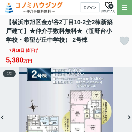
0
ログイン
お気に入り
【横浜市旭区金が谷2丁目10-2全2棟新築
戸建て】★仲介手数料無料★（笹野台小
学校・希望が丘中学校） 2号棟
7月16日 値下げ
5,380
万円
1
/
2