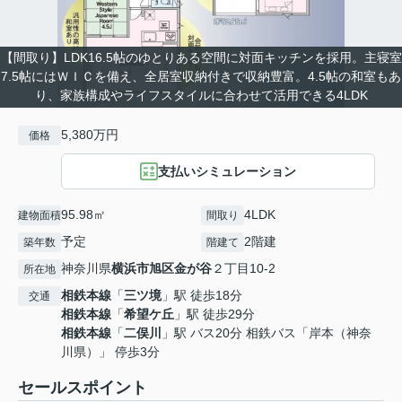
【間取り】LDK16.5帖のゆとりある空間に対面キッチンを採用。主寝室
7.5帖にはＷＩＣを備え、全居室収納付きで収納豊富。4.5帖の和室もあ
り、家族構成やライフスタイルに合わせて活用できる4LDK
5,380万円
価格
支払いシミュレーション
95.98㎡
4LDK
建物面積
間取り
予定
2階建
築年数
階建て
神奈川県
横浜市旭区
金が谷
２丁目10-2
所在地
相鉄本線
「
三ツ境
」駅 徒歩18分
交通
相鉄本線
「
希望ケ丘
」駅 徒歩29分
相鉄本線
「
二俣川
」駅 バス20分 相鉄バス「岸本（神奈
川県）」 停歩3分
セールスポイント