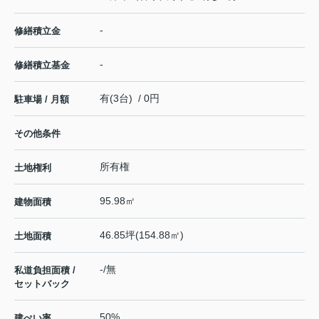
-
修繕積立金
-
修繕積立基金
有(3台) / 0円
駐車場 / 月額
その他条件
所有権
土地権利
95.98㎡
建物面積
46.85坪(154.88㎡)
土地面積
-/無
私道負担面積 /
セットバック
50%
建ぺい率