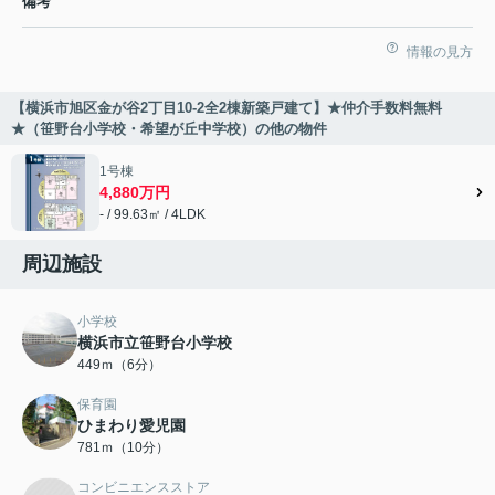
備考
情報の見方
【横浜市旭区金が谷2丁目10-2全2棟新築戸建て】★仲介手数料無料
★（笹野台小学校・希望が丘中学校）の他の物件
1号棟
4,880万円
- / 99.63㎡ / 4LDK
周辺施設
小学校
横浜市立笹野台小学校
449ｍ（6分）
保育園
ひまわり愛児園
781ｍ（10分）
コンビニエンスストア