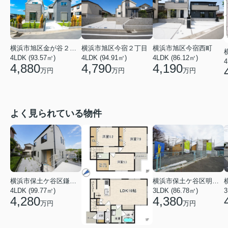
横浜市旭区金が谷２丁目
横浜市旭区今宿２丁目
横浜市旭区今宿西町
4LDK (93.57㎡)
4LDK (94.91㎡)
4LDK (86.12㎡)
4
4,880
4,790
4,190
万円
万円
万円
よく見られている物件
横浜市保土ケ谷区鎌谷町
横浜市保土ケ谷区明神台
4LDK (99.77㎡)
3LDK (86.78㎡)
4,280
4,380
万円
万円