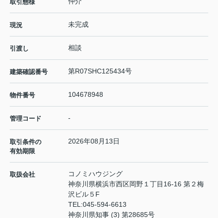
仲介
取引態様
未完成
現況
相談
引渡し
第R07SHC125434号
建築確認番号
104678948
物件番号
-
管理コード
2026年08月13日
取引条件の
有効期限
コノミハウジング
取扱会社
神奈川県横浜市西区岡野１丁目16-16 第２梅
沢ビル５F
TEL:
045-594-6613
神奈川県知事 (3) 第28685号