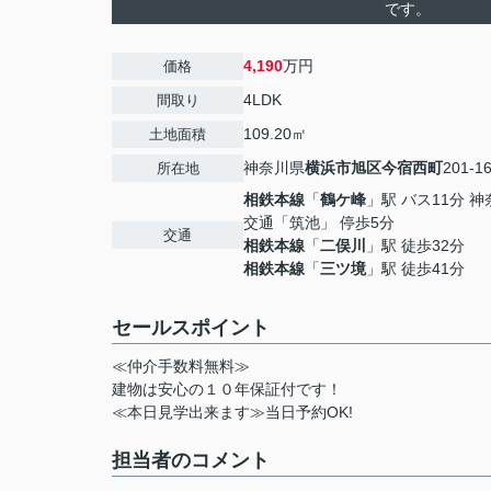
です。
4,190
万円
価格
4LDK
間取り
109.20㎡
土地面積
神奈川県
横浜市旭区
今宿西町
201-1
所在地
相鉄本線
「
鶴ケ峰
」駅 バス11分 
交通「筑池」 停歩5分
交通
相鉄本線
「
二俣川
」駅 徒歩32分
相鉄本線
「
三ツ境
」駅 徒歩41分
セールスポイント
≪仲介手数料無料≫
建物は安心の１０年保証付です！
≪本日見学出来ます≫当日予約OK!
担当者のコメント