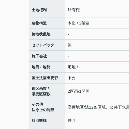
所有権
土地権利
木造 / 2階建
建物構造
-
路地状敷地
無
セットバック
-
施工会社
宅地 / -
地目 / 地勢
不要
国土法届出要否
総区画数 /
2区画/1区画
販売区画数
その他
高度地区/法22条区域、公共下
法令上の制限
仲介
取引態様