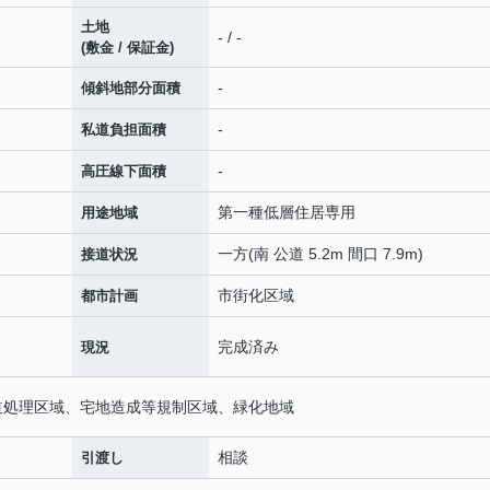
土地
- / -
(敷金 / 保証金)
-
傾斜地部分面積
-
私道負担面積
-
高圧線下面積
第一種低層住居専用
用途地域
一方(南 公道 5.2m 間口 7.9m)
接道状況
市街化区域
都市計画
完成済み
現況
水道処理区域、宅地造成等規制区域、緑化地域
相談
引渡し