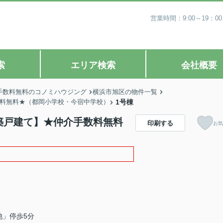
営業時間：9:00～19
索
エリア検索
会社概要
手数料無料のコノミハウジング
横浜市旭区の物件一覧
手数料無料★（都岡小学校・今宿中学校）
1号棟
新築戸建て】★仲介手数料無料
印刷する
お気
池」停歩5分