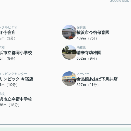
Google Ma
ンタルビデオ
保育園
オ今宿店
横浜市今宿保育園
15ｍ（3分）
489ｍ（7分）
学校
幼稚園
浜市立都岡小学校
清来寺幼稚園
81ｍ（8分）
652ｍ（9分）
ョッピングセンター
スーパー
リンピック 今宿店
食品館あおば下川井店
74ｍ（10分）
827ｍ（11分）
学校
浜市立今宿中学校
368ｍ（18分）