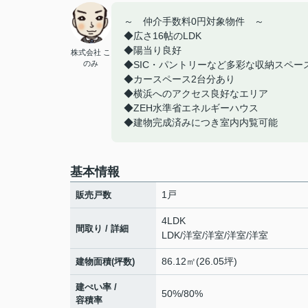
～ 仲介手数料0円対象物件 ～
◆広さ16帖のLDK
◆陽当り良好
株式会社 こ
のみ
◆SIC・パントリーなど多彩な収納スペー
◆カースペース2台分あり
◆横浜へのアクセス良好なエリア
◆ZEH水準省エネルギーハウス
◆建物完成済みにつき室内内覧可能
基本情報
1戸
販売戸数
4LDK
間取り / 詳細
LDK
/
洋室
/
洋室
/
洋室
/
洋室
86.12㎡(26.05坪)
建物面積(坪数)
建ぺい率 /
50%/80%
容積率