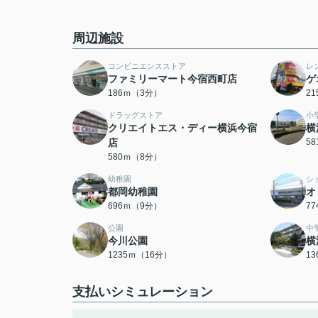
周辺施設
コンビニエンスストア
レ
ファミリーマート今宿西町店
ゲ
186ｍ（3分）
2
ドラッグストア
小
クリエイトエス・ディー横浜今宿
横
店
5
580ｍ（8分）
幼稚園
シ
都岡幼稚園
オ
696ｍ（9分）
7
公園
中
今川公園
横
1235ｍ（16分）
1
支払いシミュレーション