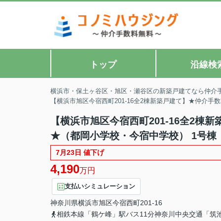
トップ
沿線検
横浜市・保土ヶ谷区・旭区・瀬谷区の新築戸建てなら仲介
【横浜市旭区今宿西町201-16全2棟新築戸建て】★仲介
【横浜市旭区今宿西町201-16全2棟
★（都岡小学校・今宿中学校） 1号棟
7月23日 値下げ
4,190
万円
支払いシミュレーション
神奈川県
横浜市旭区
今宿西町
201-16
相鉄本線「鶴ケ峰」駅バス11分神奈川中央交通「筑