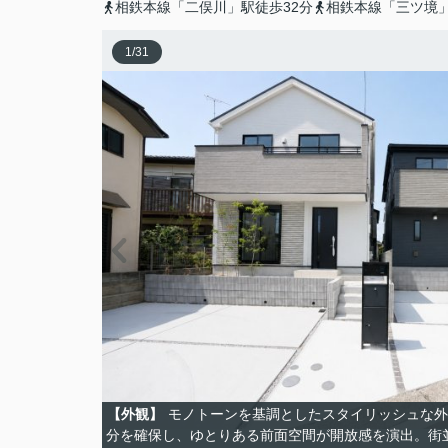
相鉄本線「二俣川」駅徒歩32分
相鉄本線「三ツ境」
1
/
31
【外観】
モノトーンを基調としたスタイリッシュな外
分を確保し、ゆとりある前面空間が開放感を演出。街