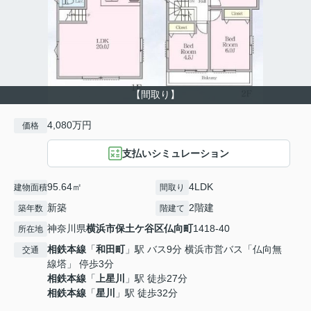
【間取り】
4,080万円
価格
支払いシミュレーション
95.64㎡
4LDK
建物面積
間取り
新築
2階建
築年数
階建て
神奈川県
横浜市保土ケ谷区
仏向町
1418-40
所在地
相鉄本線
「
和田町
」駅 バス9分 横浜市営バス「仏向無
交通
線塔」 停歩3分
相鉄本線
「
上星川
」駅 徒歩27分
相鉄本線
「
星川
」駅 徒歩32分