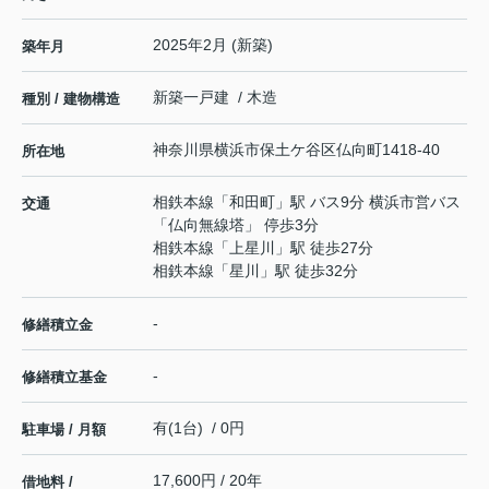
2025年2月 (新築)
築年月
新築一戸建 / 木造
種別 / 建物構造
神奈川県
横浜市保土ケ谷区
仏向町
1418-40
所在地
相鉄本線
「
和田町
」駅 バス9分 横浜市営バス
交通
「仏向無線塔」 停歩3分
相鉄本線
「
上星川
」駅 徒歩27分
相鉄本線
「
星川
」駅 徒歩32分
-
修繕積立金
-
修繕積立基金
有(1台) / 0円
駐車場 / 月額
17,600円 / 20年
借地料 /