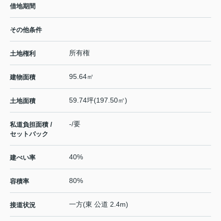
借地期間
その他条件
所有権
土地権利
95.64㎡
建物面積
59.74坪(197.50㎡)
土地面積
-/要
私道負担面積 /
セットバック
40%
建ぺい率
80%
容積率
一方(東 公道 2.4m)
接道状況