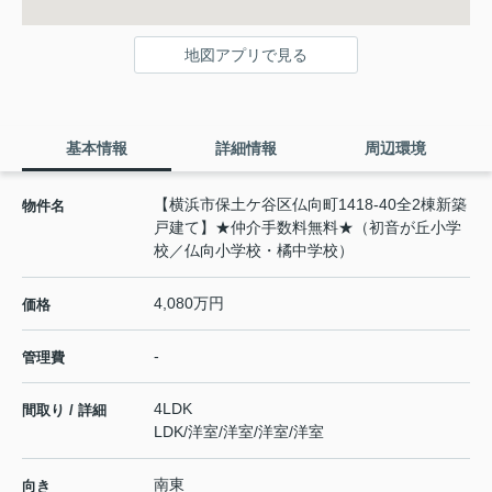
地図アプリで見る
基本情報
詳細情報
周辺環境
【横浜市保土ケ谷区仏向町1418-40全2棟新築
物件名
戸建て】★仲介手数料無料★（初音が丘小学
校／仏向小学校・橘中学校）
4,080万円
価格
-
管理費
4LDK
間取り / 詳細
LDK
/
洋室
/
洋室
/
洋室
/
洋室
南東
向き