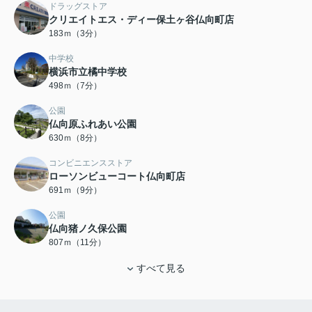
ドラッグストア
クリエイトエス・ディー保土ヶ谷仏向町店
183ｍ（3分）
中学校
横浜市立橘中学校
498ｍ（7分）
公園
仏向原ふれあい公園
630ｍ（8分）
コンビニエンスストア
ローソンビューコート仏向町店
691ｍ（9分）
公園
仏向猪ノ久保公園
807ｍ（11分）
すべて見る