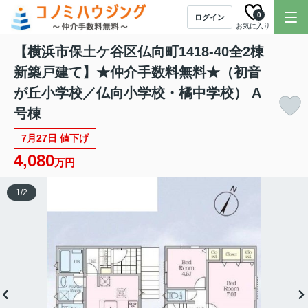
0
ログイン
お気に入り
【横浜市保土ケ谷区仏向町1418-40全2棟
新築戸建て】★仲介手数料無料★（初音
が丘小学校／仏向小学校・橘中学校） A
号棟
7月27日 値下げ
4,080
万円
1
/
2