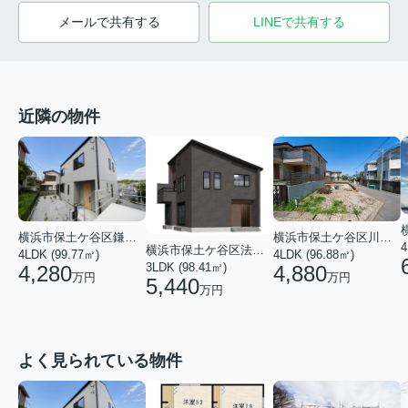
メールで共有する
LINEで共有する
近隣の物件
横浜市保土ケ谷区川島町
横浜市保土ケ谷区鎌谷町
4
横浜市保土ケ谷区法泉２丁目
4LDK (96.88㎡)
4LDK (99.77㎡)
3LDK (98.41㎡)
4,880
4,280
万円
万円
5,440
万円
よく見られている物件