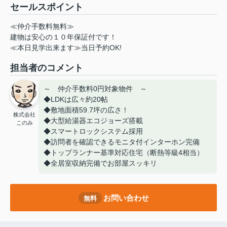
セールスポイント
≪仲介手数料無料≫
建物は安心の１０年保証付です！
≪本日見学出来ます≫当日予約OK!
担当者のコメント
～ 仲介手数料0円対象物件 ～
◆LDKは広々約20帖
◆敷地面積59.7坪の広さ！
株式会社
◆大型給湯器エコジョーズ搭載
このみ
◆スマートロックシステム採用
◆訪問者を確認できるモニタ付インターホン完備
◆トップランナー基準対応住宅（断熱等級4相当）
◆全居室収納完備でお部屋スッキリ
お問い合わせ
無料