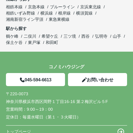
相鉄本線
京急本線
ブルーライン
京浜東北線
相鉄いずみ野線
横浜線
根岸線
横須賀線
湘南新宿ライン宇須
東急東横線
駅から探す
鶴ケ峰
二俣川
希望ケ丘
三ツ境
西谷
弘明寺
山手
保土ケ谷
東戸塚
和田町
コノミハウジング
045-594-6613
お問い合わせ
〒220-0073
神奈川県横浜市西区岡野１丁目16-16 第２梅沢ビル５F
営業時間：
9:00～19：00
定休日：
毎週水曜日（第１・３火曜日）
トップページ