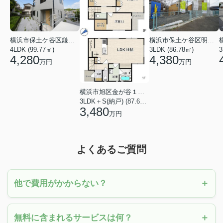
横浜市保土ケ谷区鎌谷町
横浜市保土ケ谷区明神台
4LDK (99.77㎡)
3LDK (86.78㎡)
4,280
4,380
万円
万円
横浜市旭区金が谷１丁目
3LDK＋S(納戸) (87.61㎡)
3,480
万円
よくあるご質問
他で費用がかからない？
無料に含まれるサービスは何？